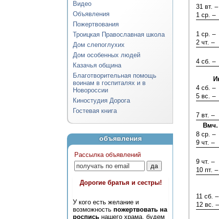
Видео
31 вт. –
Объявления
1 ср. –
Пожертвования
1 ср. –
Троицкая Православная школа
2 чт. –
Дом слепоглухих
Дом особенных людей
4 сб. –
Казачья община
Благотворительная помощь
И
воинам в госпиталях и в
4 сб. –
Новороссии
5 вс. –
Киностудия Дорога
Гостевая книга
7 вт. –
Вмч.
8 ср. –
объявления
9 чт. –
Рассылка объявлений
9 чт. –
10 пт. –
Дорогие братья и сестры!
11 сб. –
У кого есть желание и
12 вс. –
возможность
пожертвовать на
роспись
нашего храма, будем