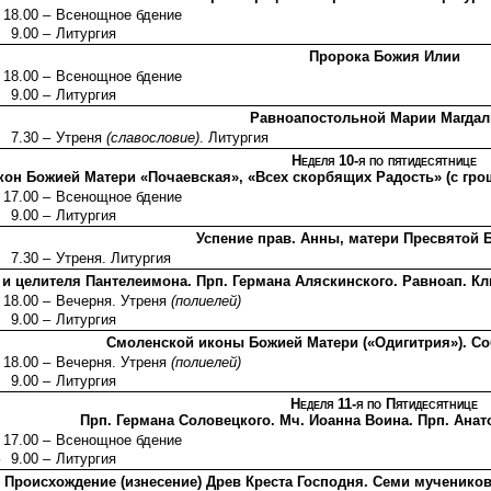
18.00 –
Всенощное бдение
9.00 –
Литургия
Пророка Божия Илии
18.00 –
Всенощное бдение
9.00 –
Литургия
Равноапостольной Марии Магда
7.30 –
Утреня
(славословие)
. Литургия
Неделя 10-я по пятидесятнице
кон Божией Матери «Почаевская», «Всех скорбящих Радость» (с гро
17.00 –
Всенощное бдение
9.00 –
Литургия
Успение прав. Анны, матери Пресвятой
7.30 –
Утреня. Литургия
 и целителя Пантелеимона. Прп. Германа Аляскинского. Равноап. К
18.00 –
Вечерня. Утреня
(полиелей)
9.00 –
Литургия
Смоленской иконы Божией Матери («Одигитрия»). С
18.00 –
Вечерня. Утреня
(полиелей)
9.00 –
Литургия
Неделя 11-я по Пятидесятнице
Прп. Германа Соловецкого. Мч. Иоанна Воина. Прп. Ана
17.00 –
Всенощное бдение
9.00 –
Литургия
Происхождение (изнесение) Древ Креста Господня. Семи мучеников