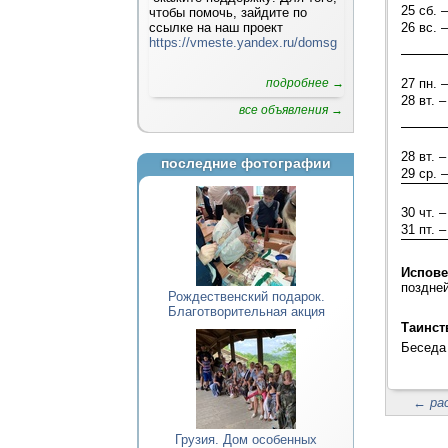
25 сб. –
чтобы помочь, зайдите по
ссылке на наш проект
26 вс. –
https://vmeste.yandex.ru/domsg
подробнее →
27 пн. –
28 вт. –
все объявления →
28 вт. –
последние фотографии
29 ср. –
30 чт. –
31 пт. –
Испов
поздне
Рождественский подарок.
Благотворительная акция
Таинст
Беседа 
←
ра
Грузия. Дом особенных