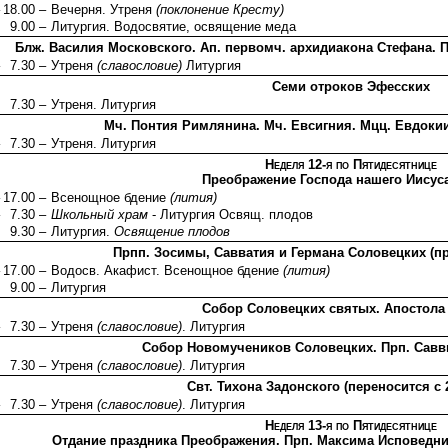
18.00 –
Вечерня. Утреня
(поклонение Кресту)
9.00 –
Литургия. Водосвятие, освящение меда
Блж. Василия Московского. Ап. первомч. архидиакона Стефана. 
7.30 –
Утреня
(славословие)
Литургия
Семи отроков Эфесских
7.30 –
Утреня. Литургия
Мч. Понтия Римлянина. Мч. Евсигния. Мцц. Евдокии
7.30 –
Утреня. Литургия
Неделя 12-я по Пятидесятнице
Преображение Господа нашего Иисус
17.00 –
Всенощное бдение
(лития)
7.30 –
Школьный храм
- Литургия Освящ. плодов
9.30 –
Литургия.
Освящение плодов
Прпп. Зосимы, Савватия и Германа Соловецких (п
17.00 –
Водосв. Акафист. Всенощное бдение
(лития)
9.00 –
Литургия
Собор Соловецких святых. Апостола
7.30 –
Утреня
(славословие)
. Литургия
Собор Новомучеников Соловецких. Прп. Савв
7.30 –
Утреня
(славословие)
. Литургия
Свт. Тихона Задонского (переносится с 2
7.30 –
Утреня
(славословие)
. Литургия
Неделя 13-я по Пятидесятнице
Отдание праздника Преображения. Прп. Максима Исповедни