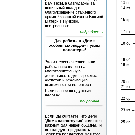
13 пн. –
Вам весьма благодарны за
посильный вклад в
14 вт. –
благоукрашение старинного
храма Казанской иконы Божией
15 ср. –
Матери в Пучково,
построенного ...
17 пт. –
подробнее →
Для работы в «Доме
18 сб. –
особенных людей» нужны
волонтеры!
18 сб. –
Эта интересная социальная
19 вс. –
работа направлена на
благотворительную
деятельность для взрослых
аутистов и реализацию
20 пн. –
возможностей волонтера.
21 вт. –
Если вы неравнодушный
человек...
22 ср. –
подробнее →
23 чт. –
Если Вы считаете, что дело
"
Дома слепоглухих
" является
25 сб. –
важным для нашей общины, и
его следует продолжать -
окажите поддержку! Для того,