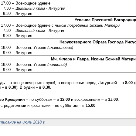
17.00 –
Всенощное бдение
7.30 –
Школьный храм
- Литургия
9.30 –
Литургия
Успение Пресвятой Богороди
17.00 –
Всенощное бдение
с чином погребения Божией Матери
7.30 –
Школьный храм
- Литургия
9.30 –
Литургия
Нерукотворного Образа Господа Иисус
18.00 –
Вечерня. Утреня
(славословие)
9.00 –
Литургия
Мч. Флора и Лавра. Иконы Божией Матери
18.00 –
Вечерня. Утреня
(полиелей)
9.00 –
Литургия
едь
– в конце вечерних служб; в воскресенье перед Литургией – в
8.00
(
й – в
8.30
); В будни – в
8.30
.
во Крещения
– по субботам – в
12.00
и воскресеньям – в
13.00
.
с родителями и крестными – по субботам – в
15.00
.
списание на июль 2018 г.