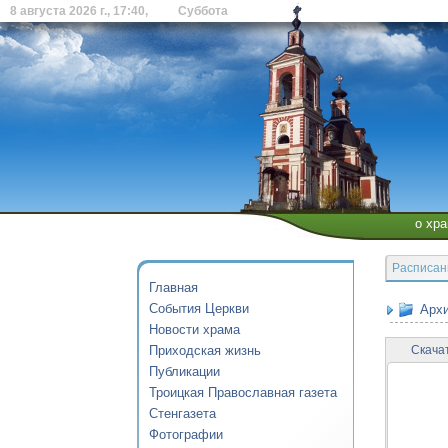
8 августа 2026 г., 17:40, Суббота
о хр
Расписан
Главная
События Церкви
Архи
Новости храма
Приходская жизнь
Скача
Публикации
Троицкая Православная газета
Стенгазета
Фотографии