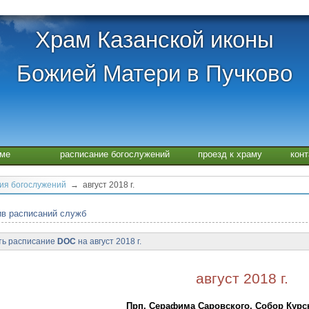
Храм Казанской иконы
Божией Матери в Пучково
аме
расписание богослужений
проезд к храму
кон
ия богослужений
→ август 2018 г.
в расписаний служб
ть расписание
DOC
на август 2018 г.
август 2018 г.
Прп. Серафима Саровского. Собор Курс