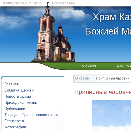
9 августа 2026 г., 16:29, Воскресенье
Храм Ка
Божией Ма
о храме
распис
О храме
→ Приписные часовни
Главная
События Церкви
Приписные часовни
Новости храма
Приходская жизнь
Публикации
Троицкая Православная газета
Стенгазета
Фотографии