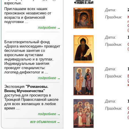
взрослых.
Приглашаем всех наших
Дата:
прихожанок независимо от
Праздник:
возраста и физической
подготовки ...
подробнее →
Дата:
Благотворительный фонд
Праздник:
«Дорога милосердия» проводит
бесплатные занятия со
взрослыми аутистами
индивидуально и в группах.
Индивидуальные занятия
проводят специалисты:
Дата:
логопед-дефектолог и ...
Праздник:
подробнее →
Экспозиция
"Романовы.
Венец Мученичества"
доступна для просмотра в
Троицкой Православной школе
Дата:
для всех желающих в любое
время ...
Праздник:
подробнее →
все объявления →