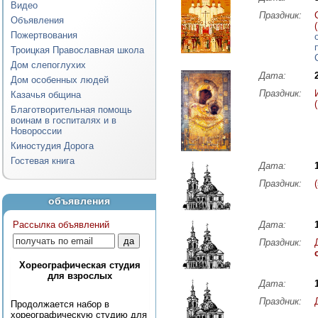
Видео
Праздник:
Объявления
Пожертвования
Троицкая Православная школа
Дом слепоглухих
Дата:
Дом особенных людей
Праздник:
Казачья община
Благотворительная помощь
воинам в госпиталях и в
Новороссии
Киностудия Дорога
Гостевая книга
Дата:
Праздник:
объявления
Рассылка объявлений
Дата:
Праздник:
Хореографическая студия
для взрослых
Дата:
Праздник:
Продолжается набор в
хореографическую студию для