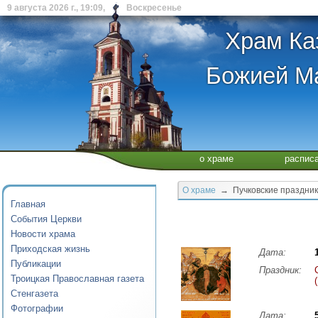
9 августа 2026 г., 19:09, Воскресенье
Храм Ка
Божией Ма
о храме
распис
О храме
→ Пучковские праздни
Главная
События Церкви
Новости храма
Приходская жизнь
Дата:
Публикации
Праздник:
Троицкая Православная газета
Стенгазета
Фотографии
Дата: