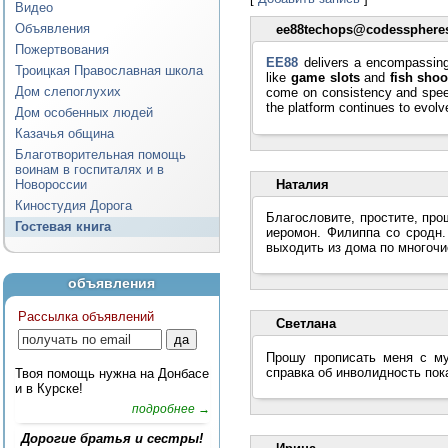
Видео
Объявления
ee88techops@codesspher
Пожертвования
EE88
delivers a encompassin
Троицкая Православная школа
like
game slots
and
fish shoo
Дом слепоглухих
come on consistency and spee
the platform continues to evol
Дом особенных людей
Казачья община
Благотворительная помощь
воинам в госпиталях и в
Наталия
Новороссии
Киностудия Дорога
Благословите, простите, про
Гостевая книга
иеромон. Филиппа со сродн.
выходить из дома по многоч
объявления
Рассылка объявлений
Светлана
Прошу прописать меня с му
справка об инволидность пок
Твоя помощь нужна на Донбасе
и в Курске!
подробнее →
Дорогие братья и сестры!