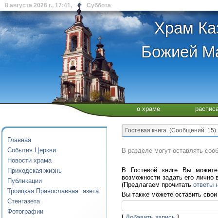
8 августа 2026 г., 17:41, Суббота
Храм Ка
Божией Ма
о храме
распис
Гостевая книга. (Cообщений: 15).
Главная
События Церкви
В разделе могут оставлять со
Новости храма
В Гостевой книге Вы може
Приходская жизнь
возможности зад
ать его л
ично 
Публикации
(Предлагаем прочитать
ответы 
Троицкая Православная газета
Вы также можете оставить свои
Стенгазета
Фотографии
[
Добавить запись
]