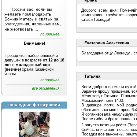
Ирина
Просим вас, если вы
Доброго всем дня! Поменяй
желаете поблагодарить
изменились, требуется корр
Божию Матерь и святых за
Спаси Господи!
благодеяния, явленные вам,
не жертвовать ...
подробнее →
Екатерина Алексеевна
Внимание!
Благодарна отцу Леониду , с
Проводится набор юношей и
девушек в возрасте
от 12 до 18
лет
в
молодежный хор
(певчие)
храма Казанской
иконы...
Татьяна
подробнее →
Всем доброго времени суток!
все объявления →
Заранее прошу прощения, есл
Меня зовут Татьяна. Я помо
Москоаский полк 1430.
последние фотографии
В декабре погиб мой родн
обратились ко мне с просьбо
Я организовала небольшую г
После гибели брата нашла в 
2 августа позиции ребят (Зап
Сейчас они строят новые поз
Посадки все выжжены, ребята