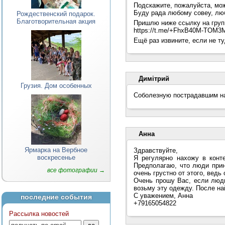
Подскажите, пожалуйста, мож
Буду рада любому совеу, лю
Рождественский подарок.
Благотворительная акция
Пришлю ниже ссылку на групп
https://t.me/+FhxB40M-TOM
Ещё раз извините, если не т
Димiтрий
Грузия. Дом особенных
Соболезную пострадавшим н
Анна
Ярмарка на Вербное
Здравствуйте,
воскресенье
Я регулярно нахожу в конт
Предполагаю, что люди прин
все фотографии →
очень грустно от этого, вед
Очень прошу Вас, если люди
возьму эту одежду. После на
С уважением, Анна
последние события
+79165054822
Рассылка новостей