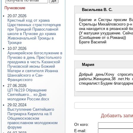
Пучковские
Васильева В. С.
20.07.2026
Братие и Сестры просим Ва
Крестный ход от храма
Стрельцы Михайловского р-н 
Царственных страстотерпцев
она находится в рязанской б
при Троицкой Православной
(У матушки ухудшение. Сейч
школе в Пучкове до храма
(Сообщение от о.Романа))
Живоначальной Троицы в
Брате Василий
Троицке
10.07.2026
Архиерейское богослужение в
Пучково в день Престольного
праздника в честь Казанской
Мария
Пучковской иконы Божией
Матери и святителя Иоанна
Добрый день!Хочу спроси
Шанхайского и Сан-
работы.Женщина,38 лет.Но 
Францисского
специалист.Будем благодарны
27.06.2026
ЦП №219 Обращение
Святейшего... ко Дню
молодежи России.docx
29.02.2024
Выступление Святейшего
Патриарха Кирилла на II
Добавить запи
Общемосковском
православном молодежном
От кого
:
форуме
E-mail
: