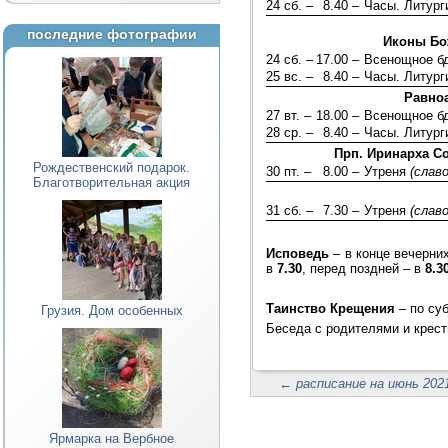
24 сб. –
8.40 –
Часы. Литург
последние фотографии
Иконы Бо
24 сб. –
17.00 –
Всенощное б
25 вс. –
8.40 –
Часы. Литург
Равноа
27 вт. –
18.00 –
Всенощное б
28 ср. –
8.40 –
Часы. Литург
Прп. Иринарха С
Рождественский подарок.
30 пт. –
8.00 –
Утреня
(слав
Благотворительная акция
31 сб. –
7.30 –
Утреня
(слав
Исповедь
– в конце вечерни
в
7.30
, перед поздней – в
8.3
Таинство Крещения
– по су
Грузия. Дом особенных
Беседа с родителями и крест
←
расписание на июнь 2021
Ярмарка на Вербное