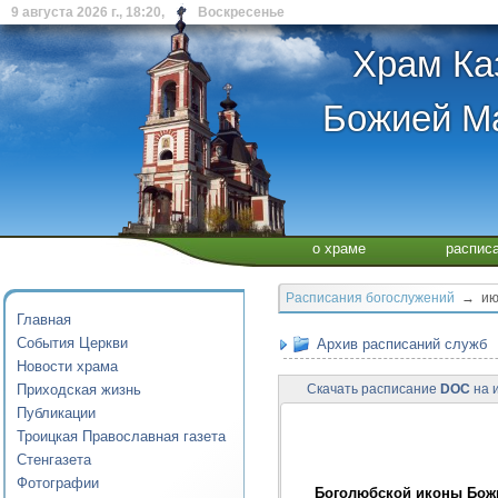
9 августа 2026 г., 18:20, Воскресенье
Храм Ка
Божией Ма
о храме
распис
Расписания богослужений
→ июл
Главная
События Церкви
Архив расписаний служб
Новости храма
Приходская жизнь
Скачать расписание
DOC
на и
Публикации
Троицкая Православная газета
Стенгазета
Фотографии
Боголюбской иконы Бож