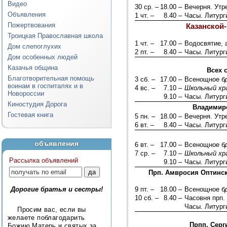
Видео
30 ср. –
18.00 –
Вечерня. Ут
Объявления
1 чт. –
8.40 –
Часы. Литург
Пожертвования
Казанской
Троицкая Православная школа
1 чт. –
17.00 –
Водосвятие, 
Дом слепоглухих
2 пт. –
8.40 –
Часы. Литург
Дом особенных людей
Казачья община
Всех 
Благотворительная помощь
3 сб. –
17.00 –
Всенощное б
воинам в госпиталях и в
4 вс. –
7.10 –
Школьный хр
Новороссии
9.10 –
Часы. Литург
Киностудия Дорога
Владимирс
Гостевая книга
5 пн. –
18.00 –
Вечерня. Ут
6 вт. –
8.40 –
Часы. Литург
объявления
6 вт. –
17.00 –
Всенощное б
7 ср. –
7.10 –
Школьный хр
Рассылка объявлений
9.10 –
Часы. Литург
Прп. Амвросия Оптинс
Дорогие братья и сестры!
9 пт. –
18.00 –
Всенощное б
10 сб. –
8.40 –
Часовня прп.
Часы. Литург
Просим вас, если вы
желаете поблагодарить
Прпп. Серг
Божию Матерь и святых за