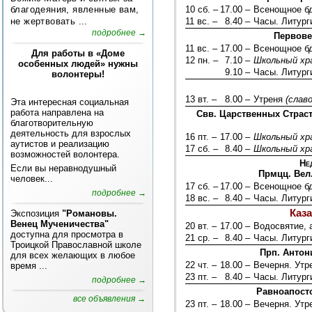
благодеяния, явленные вам,
10 сб. –
17.00 –
Всенощное б
не жертвовать ...
11 вс. –
8.40 –
Часы. Литург
подробнее →
Первове
11 вс. –
17.00 –
Всенощное б
Для работы в «Доме
12 пн. –
7.10 –
Школьный хр
особенных людей» нужны
9.10 –
Часы. Литург
волонтеры!
13 вт. –
8.00 –
Утреня
(слав
Эта интересная социальная
работа направлена на
Свв. Царственных Страс
благотворительную
деятельность для взрослых
16 пт. –
17.00 –
Школьный хр
аутистов и реализацию
17 сб. –
8.40 –
Школьный хр
возможностей волонтера.
Нед
Если вы неравнодушный
Прмцц. Вел
человек...
17 сб. –
17.00 –
Всенощное б
подробнее →
18 вс. –
8.40 –
Часы. Литург
Каз
Экспозиция
"Романовы.
Венец Мученичества"
20 вт. –
17.00 –
Водосвятие, 
доступна для просмотра в
21 ср. –
8.40 –
Часы. Литург
Троицкой Православной школе
Прп. Антон
для всех желающих в любое
22 чт. –
18.00 –
Вечерня. Ут
время ...
23 пт. –
8.40 –
Часы. Литург
подробнее →
Равноапост
все объявления →
23 пт. –
18.00 –
Вечерня. Ут