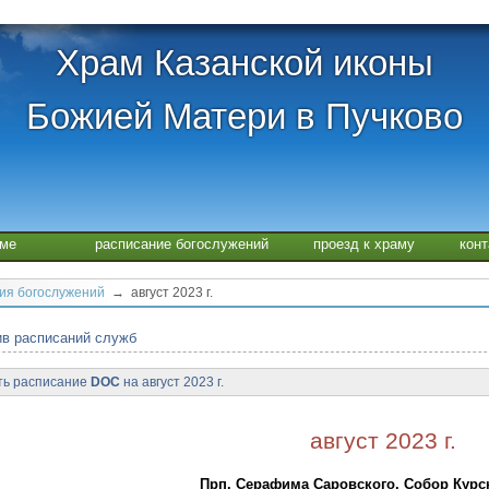
Храм Казанской иконы
Божией Матери в Пучково
аме
расписание богослужений
проезд к храму
кон
ия богослужений
→ август 2023 г.
в расписаний служб
ть расписание
DOC
на август 2023 г.
август 2023 г.
Прп. Серафима Саровского. Собор Курс