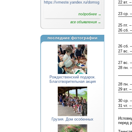
https://vmeste.yandex.ru/domsg
22 вт. –
23 ср. –
подробнее →
все объявления →
25 пт. –
26 сб. –
последние фотографии
26 сб. –
27 вс. –
27 вс. –
28 пн. –
Рождественский подарок.
Благотворительная акция
28 пн. –
29 вт. –
30 ср. –
31 чт. –
Исповед
Грузия. Дом особенных
перед р
Таинств