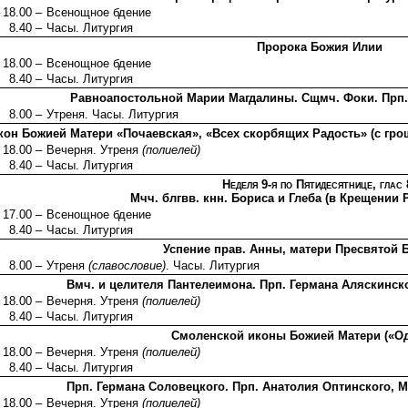
18.00 –
Всенощное бдение
8.40 –
Часы. Литургия
Пророка Божия Илии
18.00 –
Всенощное бдение
8.40 –
Часы. Литургия
Равноапостольной Марии Магдалины. Сщмч. Фоки. Прп.
8.00 –
Утреня. Часы. Литургия
кон Божией Матери «Почаевская», «Всех скорбящих Радость» (с гро
18.00 –
Вечерня. Утреня
(полиелей)
8.40 –
Часы. Литургия
Неделя 9-я по Пятидесятнице, глас 
Мчч. блгвв. кнн. Бориса и Глеба (в Крещении 
17.00 –
Всенощное бдение
8.40 –
Часы. Литургия
Успение прав. Анны, матери Пресвятой
8.00 –
Утреня
(славословие)
. Часы. Литургия
Вмч. и целителя Пантелеимона. Прп. Германа Аляскинск
18.00 –
Вечерня. Утреня
(полиелей)
8.40 –
Часы. Литургия
Смоленской иконы Божией Матери («Од
18.00 –
Вечерня. Утреня
(полиелей)
8.40 –
Часы. Литургия
Прп. Германа Соловецкого. Прп. Анатолия Оптинского, 
18.00 –
Вечерня. Утреня
(полиелей)