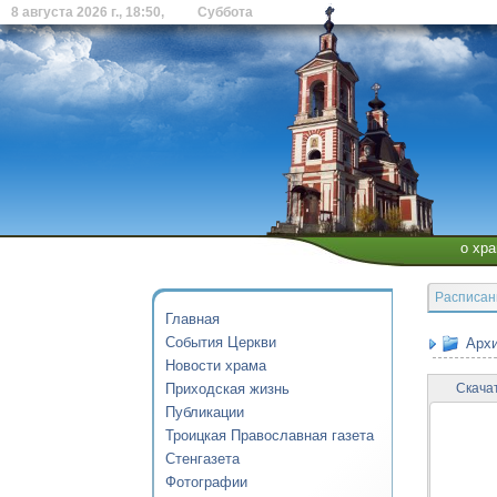
8 августа 2026 г., 18:50, Суббота
о хр
Расписан
Главная
События Церкви
Архи
Новости храма
Приходская жизнь
Скача
Публикации
Троицкая Православная газета
Стенгазета
Фотографии