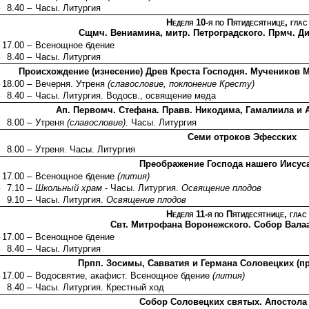
8.40 –
Часы. Литургия
Неделя 10-я по Пятидесятнице, глас
Сщмч. Вениамина, митр. Петроградского. Прмч. Д
17.00 –
Всенощное бдение
8.40 –
Часы. Литургия
Происхождение (изнесение) Древ Креста Господня. Мучеников М
18.00 –
Вечерня. Утреня
(славословие, поклонение Кресту)
8.40 –
Часы. Литургия. Водосв., освящение меда
Ап. Первомч. Стефана. Правв. Никодима, Гамалиила и 
8.00 –
Утреня
(славословие)
. Часы. Литургия
Семи отроков Эфесских
8.00 –
Утреня. Часы. Литургия
Преображение Господа нашего Иисус
17.00 –
Всенощное бдение
(лития)
7.10 –
Школьный храм
- Часы. Литургия.
Освящение плодов
9.10 –
Часы. Литургия.
Освящение плодов
Неделя 11-я по Пятидесятнице, глас
Свт. Митрофана Воронежского. Собор Вала
17.00 –
Всенощное бдение
8.40 –
Часы. Литургия
Прпп. Зосимы, Савватия и Германа Соловецких (п
17.00 –
Водосвятие, акафист. Всенощное бдение
(лития)
8.40 –
Часы. Литургия. Крестный ход
Собор Соловецких святых. Апостола