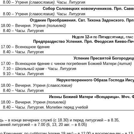
8.00 –
Утреня
(славословие)
. Часы. Литургия
Собор Соловецких новомучеников. Прп. Савв
8.00 –
Утреня
(славословие)
. Часы. Литургия
Отдание Преображения. Свт. Тихона Задонского. Пр
18.00 –
Вечерня. Утреня
(полиелей)
8.40 –
Часы. Литургия
Неделя 12-я по Пятидесятнице, глас
Предпразднство Успения. Прп. Феодосия Киево-Печ
17.00 –
Всенощное бдение
8.40 –
Часы. Литургия
Успение Пресвятой Богороди
17.00 –
Всенощное бдение с чином погребения Божией Матери
(лития)
7.10 –
Школьный храм
- Часы. Литургия
9.10 –
Часы. Литургия
Нерукотворенного Образа Господа Иис
18.00 –
Вечерня. Утреня
(славословие)
8.40 –
Часы. Литургия
Иконы Божией Матери «Всецарица». Мчч. 
18.00 –
Вечерня. Утреня
(полиелей)
8.40 –
Часы. Литургия. Молебен перед учебой
ь – в конце вечерних служб (с 18.30) и перед литургией – в 8.35,
анней литургией – в 7.00 (6, 13, 20 авг. – в 8.05)
о Крещения: по субботам (кроме 19 авг) – в 12.00 и воскресеньям – в 13