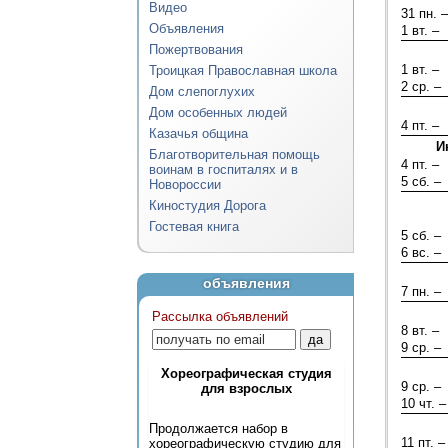
Видео
31 пн. –
Объявления
1 вт. –
Пожертвования
1 вт. –
Троицкая Православная школа
2 ср. –
Дом слепоглухих
Дом особенных людей
4 пт. –
Казачья община
И
Благотворительная помощь
4 пт. –
воинам в госпиталях и в
5 сб. –
Новороссии
Киностудия Дорога
Гостевая книга
5 сб. –
6 вс. –
объявления
7 пн. –
Рассылка объявлений
8 вт. –
9 ср. –
Хореографическая студия
9 ср. –
для взрослых
10 чт. –
Продолжается набор в
11 пт. –
хореографическую студию для