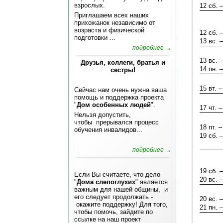
взрослых.
12 сб. –
Приглашаем всех наших
прихожанок независимо от
возраста и физической
12 сб. –
подготовки ...
13 вс. –
подробнее →
13 вс. –
Друзья, коллеги, братья и
14 пн. –
сестры!
15 вт. –
Сейчас нам очень нужна ваша
помощь и поддержка проекта
"
Дом особенных людей
".
17 чт. –
Нельзя допустить,
чтобы прерывался процесс
18 пт. –
обучения инвалидов...
19 сб. –
подробнее →
19 сб. –
Если Вы считаете, что дело
20 вс. –
"
Дома слепоглухих
" является
важным для нашей общины, и
его следует продолжать -
20 вс. –
окажите поддержку! Для того,
21 пн. –
чтобы помочь, зайдите по
ссылке на наш проект