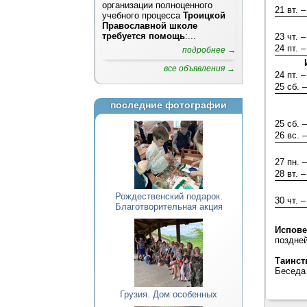
организации полноценного
21 вт. –
учебного процесса
Троицкой
Православной школе
требуется помощь
:...
23 чт. –
24 пт. –
подробнее →
все объявления →
24 пт. –
25 сб. –
последние фотографии
25 сб. –
26 вс. –
27 пн. –
28 вт. –
Рождественский подарок.
30 чт. –
Благотворительная акция
Испов
поздне
Таинст
Беседа 
Грузия. Дом особенных