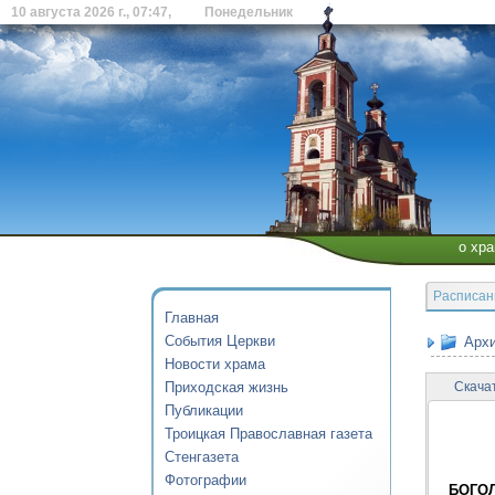
10 августа 2026 г., 07:47, Понедельник
о хр
Расписан
Главная
События Церкви
Архи
Новости храма
Приходская жизнь
Скача
Публикации
Троицкая Православная газета
Стенгазета
Фотографии
БОГО