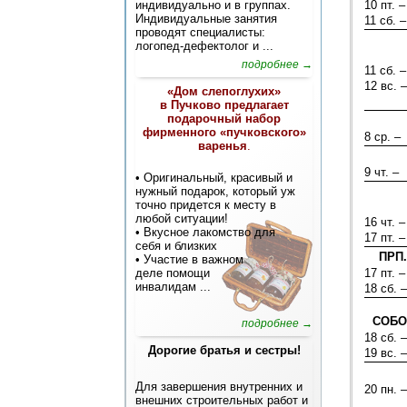
индивидуально и в группах.
10 пт. –
Индивидуальные занятия
11 сб. –
проводят специалисты:
логопед-дефектолог и ...
подробнее →
11 сб. –
12 вс. –
«Дом слепоглухих»
в Пучково предлагает
подарочный набор
фирменного «пучковского»
8 ср. –
варенья
.
9 чт. –
• Оригинальный, красивый и
нужный подарок, который уж
точно придется к месту в
любой ситуации!
16 чт. –
• Вкусное лакомство для
17 пт. –
себя и близких
ПРП
• Участие в важном
деле помощи
17 пт. –
инвалидам
...
18 сб. –
СОБО
подробнее →
18 сб. –
Дорогие братья и сестры!
19 вс. –
Для завершения внутренних и
20 пн. –
внешних строительных работ и