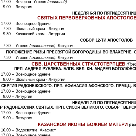
17.00 –
Вечерня. Утреня
(полиелей)
9.00 –
Литургия
НЕДЕЛЯ 6-Я ПО ПЯТИДЕСЯТНИЦ
СВЯТЫХ ПЕРВОВЕРХОВНЫХ АПОСТОЛОВ 
17.00 –
Всенощное бдение
7.30 –
Школьный храм - Литургия
9.30 –
Казанский храм - Литургия
СОБОР 12-ТИ АПОСТОЛОВ
7.30 –
Утреня
(славословие)
. Литургия
ПОЛОЖЕНИЕ РИЗЫ ПРЕСВЯТОЙ БОГОРОДИЦЫ ВО ВЛАХЕРНЕ. С
7.30 –
Утреня
(славословие)
. Литургия
СВВ. ЦАРСТВЕННЫХ СТРАСТОТЕРПЦЕВ
(Пре
ПРП. АНДРЕЯ РУБЛЕВА. БЛГВ. ВЕЛ. КН. АНДРЕЯ БОГОЛЮБС
17.00 –
Всенощное бдение
9.00 –
Школьный храм - Литургия
. СЕРГИЯ РАДОНЕЖСКОГО. ПРП. АФАНАСИЯ АФОНСКОГО. ПРМЦЦ. 
17.00 –
Всенощное бдение
9.00 –
Литургия
НЕДЕЛЯ 7-Я ПО ПЯТИДЕСЯТНИЦ
Р РАДОНЕЖСКИХ СВЯТЫХ. ПРП. СИСОЯ ВЕЛИКОГО. СОБОР ТВЕРСК
17.00 –
Всенощное бдение
9.00 –
Литургия
КАЗАНСКОЙ ИКОНЫ БОЖИЕЙ МАТЕРИ
(Пр
16.00 –
Водосвятие. Акафист
17.00 –
Всенощное бдение