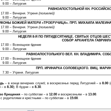
9.00 –
Литургия
РАВНОАПОСТОЛЬНОЙ КН. РОССИЙСК
17.00 –
Вечерня. Утреня
(полиелей)
9.00 –
Литургия
ИКОНЫ БОЖИЕЙ МАТЕРИ «ТРОЕРУЧИЦА». ПРП. МИХАИЛА МАЛЕИНА
17.00 –
Вечерня. Утреня
(полиелей)
9.00 –
Литургия
НЕДЕЛЯ 8-Я ПО ПЯТИДЕСЯТНИЦЕ. СВЯТЫХ ОТЦОВ ШЕС
СОБОР АРХАНГЕЛА ГАВРИИЛ
17.00 –
Всенощное бдение
9.00 –
Литургия
РАВНОАПОСТОЛЬНОГО ВЕЛ. КН. ВЛАДИМИРА. СОБ
17.00 –
Всенощное бдение
9.00 –
Литургия
ПРП. ИРИНАРХА СОЛОВЕЦКОГО. ВМЦ. МАРИ
7.30 –
Утреня. Литургия
едь
– в конце вечерних служб; в воскресенье перед Литургией – в
8.00
(
й – в
8.30
); В будни – в
8.30
.
во Крещения
– по субботам – в
12.00
и воскресеньям – в
13.00
.
с родителями и крестными – по субботам – в
15:00
.