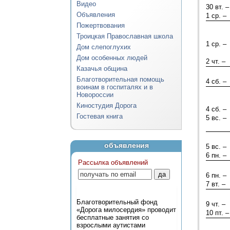
Видео
30 вт. –
Объявления
1 ср. –
Пожертвования
Троицкая Православная школа
1 ср. –
Дом слепоглухих
Дом особенных людей
2 чт. –
Казачья община
Благотворительная помощь
4 сб. –
воинам в госпиталях и в
Новороссии
Киностудия Дорога
4 сб. –
Гостевая книга
5 вс. –
объявления
5 вс. –
6 пн. –
Рассылка объявлений
6 пн. –
7 вт. –
Благотворительный фонд
9 чт. –
«Дорога милосердия» проводит
10 пт. –
бесплатные занятия со
взрослыми аутистами