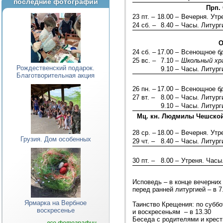
последние фотографии
Прп.
23 пт. –
18.00 –
Вечерня. Ут
24 сб. –
8.40 –
Часы. Литург
О
24 сб. –
17.00 –
Всенощное б
25 вс. –
7.10 –
Школьный хр
Рождественский подарок.
9.10 –
Часы. Литург
Благотворительная акция
26 пн. –
17.00 –
Всенощное б
27 вт. –
8.00 –
Часы. Литур
9.10 –
Часы. Литург
Мц. кн. Людмилы Чешской.
28 ср. –
18.00 –
Вечерня. Ут
Грузия. Дом особенных
29 чт. –
8.40 –
Часы. Литург
30 пт. –
8.00 –
Утреня. Часы
Исповедь – в конце вечерних 
перед ранней литургией – в 7
Ярмарка на Вербное
Таинство Крещения: по суббо
воскресенье
и воскресеньям – в 13.30
Беседа с родителями и крест