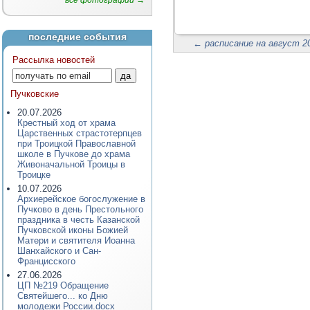
все фотографии →
последние события
←
расписание на август 20
Рассылка новостей
Пучковские
20.07.2026
Крестный ход от храма
Царственных страстотерпцев
при Троицкой Православной
школе в Пучкове до храма
Живоначальной Троицы в
Троицке
10.07.2026
Архиерейское богослужение в
Пучково в день Престольного
праздника в честь Казанской
Пучковской иконы Божией
Матери и святителя Иоанна
Шанхайского и Сан-
Францисского
27.06.2026
ЦП №219 Обращение
Святейшего... ко Дню
молодежи России.docx