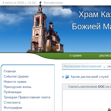
9 августа 2026 г., 11:02, Воскресенье
Храм Ка
Божией Ма
о храме
распис
Расписания богослужений
→ сент
Главная
События Церкви
Архив расписаний служб
Новости храма
Приходская жизнь
Скачать расписание
DOC
на с
Публикации
Троицкая Православная газета
Стенгазета
Фотографии
Д