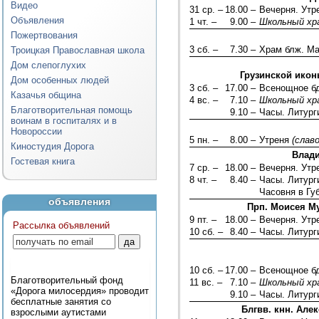
Видео
31 ср. –
18.00 –
Вечерня. Ут
Объявления
1 чт. –
9.00 –
Школьный хр
Пожертвования
3 сб. –
7.30 –
Храм блж. Ма
Троицкая Православная школа
Дом слепоглухих
Грузинской икон
Дом особенных людей
3 сб. –
17.00 –
Всенощное б
Казачья община
4 вс. –
7.10 –
Школьный хр
Благотворительная помощь
9.10 –
Часы. Литург
воинам в госпиталях и в
Новороссии
5 пн. –
8.00 –
Утреня
(слав
Киностудия Дорога
Влади
Гостевая книга
7 ср. –
18.00 –
Вечерня. Ут
8 чт. –
8.40 –
Часы. Литург
Часовня в Гу
объявления
Прп. Моисея Му
9 пт. –
18.00 –
Вечерня. Ут
Рассылка объявлений
10 сб. –
8.40 –
Часы. Литург
10 сб. –
17.00 –
Всенощное б
Благотворительный фонд
11 вс. –
7.10 –
Школьный хр
«Дорога милосердия» проводит
9.10 –
Часы. Литург
бесплатные занятия со
Блгвв. кнн. Але
взрослыми аутистами