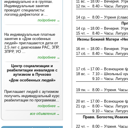
11 вс. –
18.00 –
Вечерня. Ут
индивидуально и в группах.
Индивидуальные занятия
12 пн. –
8.40 –
Часы. Литург
проводят специалисты:
логопед-дефектолог и ...
14 ср. –
8.00 –
Утреня
(слав
подробнее →
Прп
14 ср. –
18.00 –
Вечерня. Ут
15 чт. –
8.40 –
Часы. Литург
На индивидуальные платные
занятия в «Дом особенных
Иконы Божией Матери «Нео
людей» приглашаются дети от
2,5 лет с диагнозами РАС, ЗПР,
16 пт. –
18.00 –
Вечерня. Ут
ЗПРР, УО ...
17 сб. –
8.40 –
Часы. Литург
подробнее →
Центр социализации и
17 сб. –
17.00 –
Всенощное б
реабилитации инвалидов с
18 вс. –
7.10 –
Школьный хр
аутизмом в Пучково
9.10 –
Часы. Литург
«Дом особенных людей»
19 пн. –
8.00 –
Утреня. Часы
Приглашает людей с аутизмом
получить индивидуальный курс
реабилитации по программам...
20 вт. –
17.00 –
Всенощное б
подробнее →
21 ср. –
8.00 –
Часы. Литур
9.10 –
Часы. Литург
все объявления →
Правв. Богоотец Иоаким
22 чт. –
8.00 –
Утреня. Часы