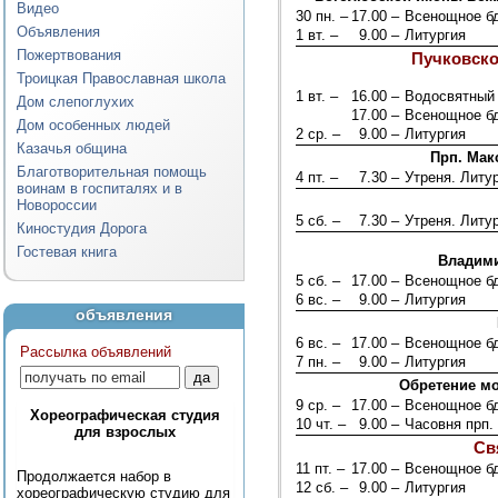
Видео
30 пн. –
17.00 –
Всенощное б
Объявления
1 вт. –
9.00 –
Литургия
Пожертвования
Пучковско
Троицкая Православная школа
1 вт. –
16.00 –
Водосвятный
Дом слепоглухих
17.00 –
Всенощное б
Дом особенных людей
2 ср. –
9.00 –
Литургия
Казачья община
Прп. Мак
Благотворительная помощь
4 пт. –
7.30 –
Утреня. Литу
воинам в госпиталях и в
Новороссии
5 сб. –
7.30 –
Утреня. Литу
Киностудия Дорога
Гостевая книга
Владими
5 сб. –
17.00 –
Всенощное б
6 вс. –
9.00 –
Литургия
объявления
6 вс. –
17.00 –
Всенощное б
Рассылка объявлений
7 пн. –
9.00 –
Литургия
Обретение мо
9 ср. –
17.00 –
Всенощное б
Хореографическая студия
10 чт. –
9.00 –
Часовня прп.
для взрослых
Св
11 пт. –
17.00 –
Всенощное б
Продолжается набор в
12 сб. –
9.00 –
Литургия
хореографическую студию для