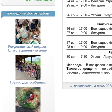
все объявления →
24 чт. –
17.00 –
Вечерня. Ут
25 пт. –
9.00 –
Литургия
последние фотографии
26 сб. –
7.30 –
Утреня. Литу
Святых о
26 сб. –
17.00 –
Всенощное б
27 вс. –
9.00 –
Литургия
27 вс. –
17.00 –
Всенощное б
Рождественский подарок.
28 пн. –
9.00 –
Литургия
Благотворительная акция
П
30 ср. –
7.30 –
Утреня. Литу
Исповедь
– В воскресенье п
Таинство крещения
– по су
Беседа с родителями и крест
Грузия. Дом особенных
←
расписание на июнь 2014