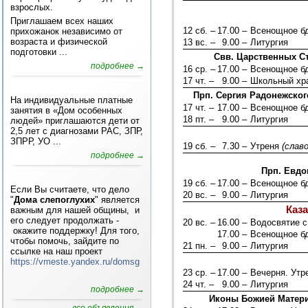
взрослых.
Приглашаем всех наших
12 сб. –
17.00 –
Всенощное б
прихожанок независимо от
возраста и физической
13 вс. –
9.00 –
Литургия
подготовки ...
Свв. Царственных Ст
подробнее →
16 ср. –
17.00 –
Всенощное б
17 чт. –
9.00 –
Школьный хра
Прп. Сергия Радонежског
На индивидуальные платные
17 чт. –
17.00 –
Всенощное б
занятия в «Дом особенных
18 пт. –
9.00 –
Литургия
людей» приглашаются дети от
2,5 лет с диагнозами РАС, ЗПР,
ЗПРР, УО ...
19 сб. –
7.30 –
Утреня
(слав
подробнее →
Прп. Евдо
19 сб. –
17.00 –
Всенощное б
Если Вы считаете, что дело
20 вс. –
9.00 –
Литургия
"
Дома слепоглухих
" является
Каз
важным для нашей общины, и
его следует продолжать -
20 вс. –
16.00 –
Водосвятие 
окажите поддержку! Для того,
17.00 –
Всенощное б
чтобы помочь, зайдите по
21 пн. –
9.00 –
Литургия
ссылке на наш проект
https://vmeste.yandex.ru/domsg
23 ср. –
17.00 –
Вечерня. Ут
24 чт. –
9.00 –
Литургия
подробнее →
Иконы Божией Матери