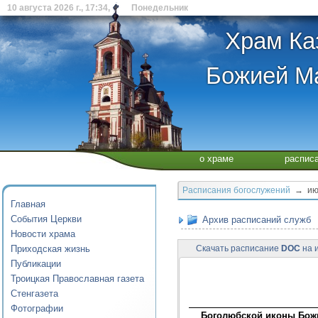
10 августа 2026 г., 17:34, Понедельник
Храм Ка
Божией Ма
о храме
распис
Расписания богослужений
→ июл
Главная
События Церкви
Архив расписаний служб
Новости храма
Приходская жизнь
Скачать расписание
DOC
на и
Публикации
Троицкая Православная газета
Стенгазета
Фотографии
Боголюбской иконы Бож