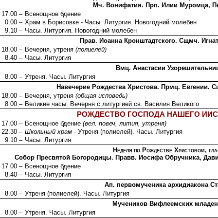
Мч. Вонифатия. Прп. Илии Муромца, П
17.00 –
Всенощное бдение
0.00 –
Храм в Борисовке - Часы. Литургия. Новогодний молебен
9.10 –
Часы. Литургия. Новогодний молебен
Прав. Иоанна Кронштадтского. Сщмч. Игна
18.00 –
Вечерня, утреня
(полиелей)
8.40 –
Часы. Литургия
Вмц. Анастасии Узорешительн
8.00 –
Утреня. Часы. Литургия
Навечерие Рождества Христова. Прмц. Евгении. С
18.00 –
Вечерня, утреня
(общая исповедь)
8.00 –
Великие часы. Вечерня с литургией св. Василия Великого
РОЖДЕСТВО ГОСПОДА НАШЕГО ИИС
17.00 –
Всенощное бдение
(вел. повеч, лития, утреня)
22.30 –
Школьный храм
- Утреня (полиелей). Часы. Литургия
9.10 –
Часы. Литургия
Неделя по Рождестве Христовом, гла
Собор Пресвятой Богородицы. Правв. Иосифа Обручника, Дави
17.00 –
Всенощное бдение
8.40 –
Часы. Литургия
Ап. первомученика архидиакона С
8.00 –
Утреня (полиелей). Часы. Литургия
Мучеников Вифлеемских младен
8.00 –
Утреня. Часы. Литургия