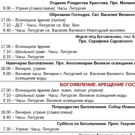
Отдание Рождества Христова. Прп. Мелан
8.00 –
Утреня
(славословие)
. Часы. Литургия
Обрезание Господне. Свт. Василия Великог
17.00 –
Всенощное бдение
(лития)
7.10 –
ДСГ - Часы. Литургия св. Вас. Вел.
8.40 –
Часы. Литургия св. Василия Великого Новогодний молебен
Неделя пред Богоявлением, глас 6
Прп. Серафима Саровского
17.00 –
Всенощное бдение
7.10 –
Школьный храм
- Часы. Литургия
9.10 –
Часы. Литургия
Навечерие Богоявления. Прп. Аполлинарии Великое освящение воды
18.00 –
Вечерня, утреня
8.00 –
Великие часы. Вечерня с Литургией св. Василия Великого. Вел
освящение воды
БОГОЯВЛЕНИЕ. КРЕЩЕНИЕ ГО
17.00 –
Всенощное бдение
(вел. повеч, лития, утреня)
7.10 –
Школьный храм
- Часы. Литургия. Великое освящение воды
9.10 –
Часы. Литургия. Великое освящение воды
Попразднство Богоявления. Собор Иоанн
18.00 –
Вечерня, утреня
(славословие)
8.40 –
Часы. Литургия
Суббота по Богоявлении. Прпп. Георги
7.30 –
Утреня. Часы. Литургия