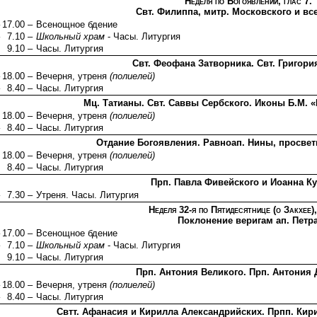
Неделя по Богоявлении, глас 7.
Свт. Филиппа, митр. Московского и вс
17.00 –
Всенощное бдение
7.10 –
Школьный храм
- Часы. Литургия
9.10 –
Часы. Литургия
Свт. Феофана Затворника. Свт. Григори
18.00 –
Вечерня, утреня
(полиелей)
8.40 –
Часы. Литургия
Мц. Татианы. Свт. Саввы Сербского. Иконы Б.М. 
18.00 –
Вечерня, утреня
(полиелей)
8.40 –
Часы. Литургия
Отдание Богоявления. Равноап. Нины, просве
18.00 –
Вечерня, утреня
(полиелей)
8.40 –
Часы. Литургия
Прп. Павла Фивейского и Иоанна К
7.30 –
Утреня. Часы. Литургия
Неделя 32-я по Пятидесятнице (о Закхее),
Поклонение веригам ап. Петр
17.00 –
Всенощное бдение
7.10 –
Школьный храм
- Часы. Литургия
9.10 –
Часы. Литургия
Прп. Антония Великого. Прп. Антония
18.00 –
Вечерня, утреня
(полиелей)
8.40 –
Часы. Литургия
Свтт. Афанасия и Кирилла Александрийских. Прпп. Ки