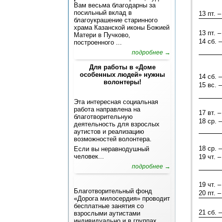
Вам весьма благодарны за
посильный вклад в
13 пт. –
благоукрашение старинного
храма Казанской иконы Божией
13 пт. –
Матери в Пучково,
14 сб. –
построенного ...
подробнее →
Для работы в «Доме
особенных людей» нужны
14 сб. –
волонтеры!
15 вс. –
Эта интересная социальная
работа направлена на
17 вт. –
благотворительную
18 ср. –
деятельность для взрослых
аутистов и реализацию
возможностей волонтера.
18 ср. –
Если вы неравнодушный
человек...
19 чт. –
подробнее →
19 чт. –
Благотворительный фонд
20 пт. –
«Дорога милосердия» проводит
бесплатные занятия со
21 сб. –
взрослыми аутистами
индивидуально и в группах.