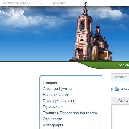
8 августа 2026 г., 22:33, Суббота
о хр
Расписан
Главная
События Церкви
Архи
Новости храма
Приходская жизнь
Скача
Публикации
Троицкая Православная газета
Стенгазета
Фотографии