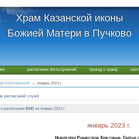
Храм Казанской иконы
Божией Матери в Пучково
аме
расписание богослужений
проезд к храму
кон
ия богослужений
→ январь 2023 г.
в расписаний служб
ть расписание
DOC
на январь 2023 г.
январь 2023 г.
Неделя пред Рождеством Христовым, Святых о