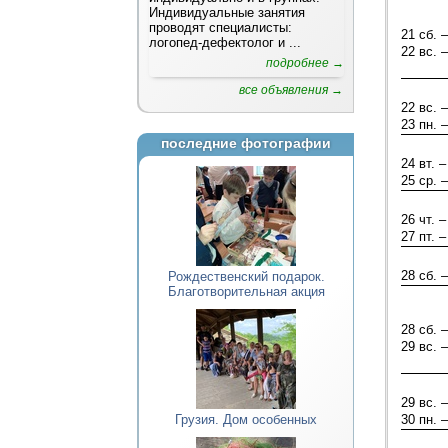
Индивидуальные занятия
проводят специалисты:
21 сб. –
логопед-дефектолог и ...
22 вс. –
подробнее →
все объявления →
22 вс. –
23 пн. –
последние фотографии
24 вт. –
25 ср. –
26 чт. –
27 пт. –
28 сб. –
Рождественский подарок.
Благотворительная акция
28 сб. –
29 вс. –
29 вс. –
Грузия. Дом особенных
30 пн. –