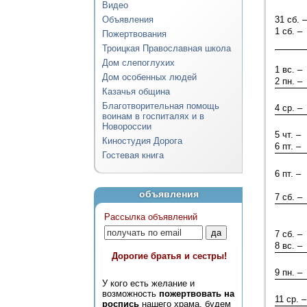
Видео
Объявления
31 сб. –
1 сб. –
Пожертвования
Троицкая Православная школа
Дом слепоглухих
1 вс. –
Дом особенных людей
2 пн. –
Казачья община
Благотворительная помощь
4 ср. –
воинам в госпиталях и в
Новороссии
5 чт. –
Киностудия Дорога
6 пт. –
Гостевая книга
6 пт. –
объявления
7 сб. –
Рассылка объявлений
7 сб. –
8 вс. –
Дорогие братья и сестры!
9 пн. –
У кого есть желание и
возможность
пожертвовать на
11 ср. –
роспись
нашего храма, будем