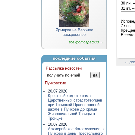
30 пн. –
31 вт. –
Исповед
7 янв. 
Ярмарка на Вербное
Крещени
воскресенье
Беседа 
все фотографии →
последние события
←
ра
Рассылка новостей
Пучковские
20.07.2026
Крестный ход от храма
Царственных страстотерпцев
при Троицкой Православной
школе в Пучкове до храма
Живоначальной Троицы в
Троицке
10.07.2026
Архиерейское богослужение в
Пучково в день Престольного