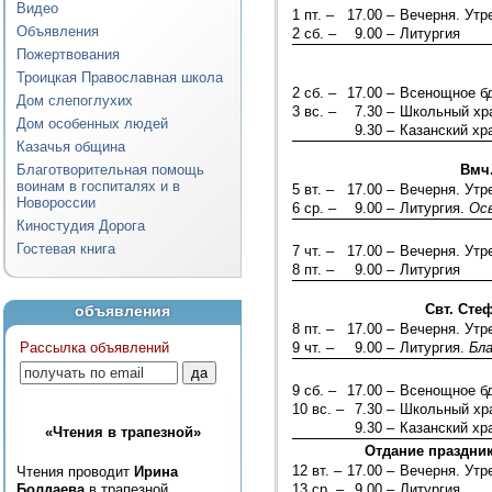
Видео
1 пт. –
17.00 –
Вечерня. Ут
Объявления
2 сб. –
9.00 –
Литургия
Пожертвования
Троицкая Православная школа
2 сб. –
17.00 –
Всенощное б
Дом слепоглухих
3 вс. –
7.30 –
Школьный хра
Дом особенных людей
9.30 –
Казанский хр
Казачья община
Благотворительная помощь
Вмч
воинам в госпиталях и в
5 вт. –
17.00 –
Вечерня. Ут
Новороссии
6 ср. –
9.00 –
Литургия.
Ос
Киностудия Дорога
Гостевая книга
7 чт. –
17.00 –
Вечерня. Ут
8 пт. –
9.00 –
Литургия
Свт. Сте
объявления
8 пт. –
17.00 –
Вечерня. Ут
Рассылка объявлений
9 чт. –
9.00 –
Литургия.
Бл
9 сб. –
17.00 –
Всенощное б
10 вс. –
7.30 –
Школьный хра
9.30 –
Казанский хр
«Чтения в трапезной»
Отдание праздник
12 вт. –
17.00 –
Вечерня. Ут
Чтения проводит
Ирина
Болдаева
в трапезной
13 ср. –
9.00 –
Литургия