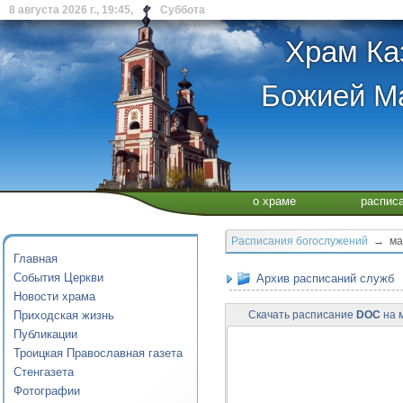
8 августа 2026 г., 19:45, Суббота
Храм Ка
Божией Ма
о храме
распис
Расписания богослужений
→ май
Главная
События Церкви
Архив расписаний служб
Новости храма
Приходская жизнь
Скачать расписание
DOC
на м
Публикации
Троицкая Православная газета
Стенгазета
Фотографии