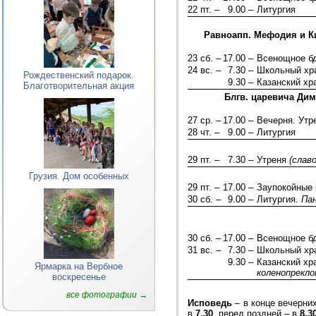
22 пт. –
9.00 –
Литургия
Равноапп. Мефодия и К
23 сб. –
17.00 –
Всенощное б
24 вс. –
7.30 –
Школьный хра
Рождественский подарок.
9.30 –
Казанский хр
Благотворительная акция
Блгв. царевича Дим
27 ср. –
17.00 –
Вечерня. Ут
28 чт. –
9.00 –
Литургия
29 пт. –
7.30 –
Утреня
(слав
Грузия. Дом особенных
29 пт. –
17.00 –
Заупокойные 
30 сб. –
9.00 –
Литургия.
Па
30 сб. –
17.00 –
Всенощное б
31 вс. –
7.30 –
Школьный хра
9.30 –
Казанский хр
Ярмарка на Вербное
коленопрекл
воскресенье
все фотографии →
Исповедь
– в конце вечерни
в
7.30
, перед поздней – в
8.3