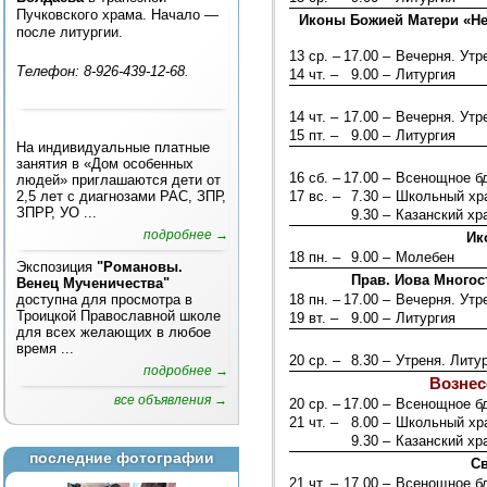
Пучковского храма. Начало —
Иконы Божией Матери «Неч
после литургии.
13 ср. –
17.00 –
Вечерня. Ут
Телефон: 8-926-439-12-68.
14 чт. –
9.00 –
Литургия
14 чт. –
17.00 –
Вечерня. Ут
15 пт. –
9.00 –
Литургия
На индивидуальные платные
занятия в «Дом особенных
16 сб. –
17.00 –
Всенощное б
людей» приглашаются дети от
2,5 лет с диагнозами РАС, ЗПР,
17 вс. –
7.30 –
Школьный хра
ЗПРР, УО ...
9.30 –
Казанский хр
подробнее →
Ик
18 пн. –
9.00 –
Молебен
Экспозиция
"Романовы.
Прав. Иова Многос
Венец Мученичества"
доступна для просмотра в
18 пн. –
17.00 –
Вечерня. Ут
Троицкой Православной школе
19 вт. –
9.00 –
Литургия
для всех желающих в любое
время ...
20 ср. –
8.30 –
Утреня. Литу
подробнее →
Вознес
все объявления →
20 ср. –
17.00 –
Всенощное б
21 чт. –
8.00 –
Школьный хра
9.30 –
Казанский хр
последние фотографии
Св
21 чт. –
17.00 –
Всенощное б