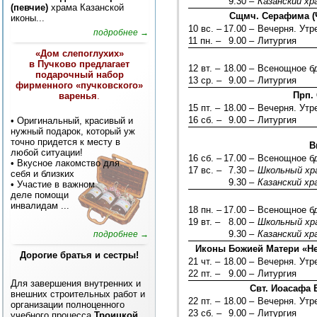
9.30 –
Казанский хр
(певчие)
храма Казанской
Сщмч. Серафима (Ч
иконы...
10 вс. –
17.00 –
Вечерня. Ут
подробнее →
11 пн. –
9.00 –
Литургия
«Дом слепоглухих»
в Пучково предлагает
12 вт. –
18.00 –
Всенощное б
подарочный набор
13 ср. –
9.00 –
Литургия
фирменного «пучковского»
Прп.
варенья
.
15 пт. –
18.00 –
Вечерня. Ут
16 сб. –
9.00 –
Литургия
• Оригинальный, красивый и
нужный подарок, который уж
точно придется к месту в
В
любой ситуации!
16 сб. –
17.00 –
Всенощное б
• Вкусное лакомство для
17 вс. –
7.30 –
Школьный хр
себя и близких
9.30 –
Казанский хр
• Участие в важном
деле помощи
инвалидам
...
18 пн. –
17.00 –
Всенощное б
19 вт. –
8.00 –
Школьный хр
9.30 –
Казанский хр
подробнее →
Иконы Божией Матери «Не
Дорогие братья и сестры!
21 чт. –
18.00 –
Вечерня. Ут
22 пт. –
9.00 –
Литургия
Для завершения внутренних и
Свт. Иоасафа 
внешних строительных работ и
22 пт. –
18.00 –
Вечерня. Ут
организации полноценного
23 сб. –
9.00 –
Литургия
учебного процесса
Троицкой