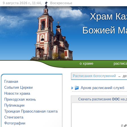
9 августа 2026 г., 11:44, Воскресенье
Храм Ка
Божией Ма
о храме
распис
Расписания богослужений
→ дека
Главная
События Церкви
Архив расписаний служб
Новости храма
Приходская жизнь
Скачать расписание
DOC
на д
Публикации
Троицкая Православная газета
Стенгазета
Фотографии
 С