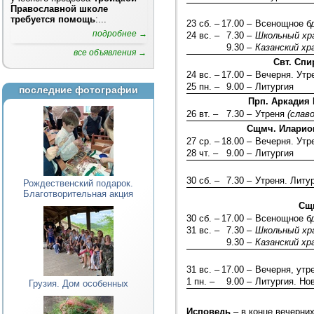
Православной школе
требуется помощь
:...
23 сб. –
17.00 –
Всенощное б
подробнее →
24 вс. –
7.30 –
Школьный хр
9.30 –
Казанский хр
все объявления →
Свт. Сп
24 вс. –
17.00 –
Вечерня. Ут
25 пн. –
9.00 –
Литургия
последние фотографии
Прп. Аркадия 
26 вт. –
7.30 –
Утреня
(слав
Сщмч. Иларион
27 ср. –
18.00 –
Вечерня. Ут
28 чт. –
9.00 –
Литургия
30 сб. –
7.30 –
Утреня. Литу
Рождественский подарок.
Благотворительная акция
Сщм
30 сб. –
17.00 –
Всенощное б
31 вс. –
7.30 –
Школьный хр
9.30 –
Казанский хр
31 вс. –
17.00 –
Вечерня, утр
1 пн. –
9.00 –
Литургия. Но
Грузия. Дом особенных
Исповедь
– в конце вечерних