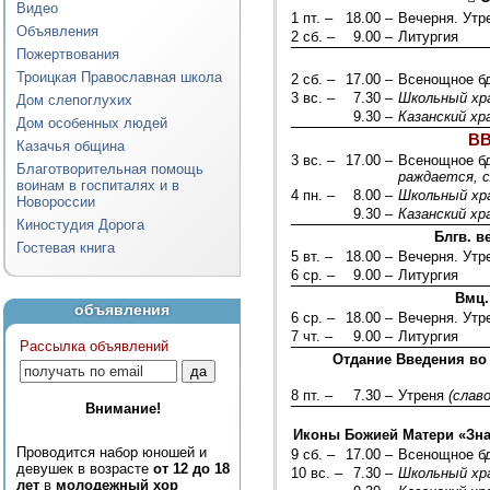
Видео
1 пт. –
18.00 –
Вечерня. Ут
Объявления
2 сб. –
9.00 –
Литургия
Пожертвования
Троицкая Православная школа
2 сб. –
17.00 –
Всенощное б
3 вс. –
7.30 –
Школьный хр
Дом слепоглухих
9.30 –
Казанский хр
Дом особенных людей
В
Казачья община
3 вс. –
17.00 –
Всенощное б
Благотворительная помощь
раждается, с
воинам в госпиталях и в
4 пн. –
8.00 –
Школьный хр
Новороссии
9.30 –
Казанский хр
Киностудия Дорога
Блгв. в
Гостевая книга
5 вт. –
18.00 –
Вечерня. Ут
6 ср. –
9.00 –
Литургия
Вмц.
объявления
6 ср. –
18.00 –
Вечерня. Ут
7 чт. –
9.00 –
Литургия
Рассылка объявлений
Отдание Введения во
8 пт. –
7.30 –
Утреня
(слав
Внимание!
Иконы Божией Матери «Знам
Проводится набор юношей и
9 сб. –
17.00 –
Всенощное б
девушек в возрасте
от 12 до 18
10 вс. –
7.30 –
Школьный хр
лет
в
молодежный хор