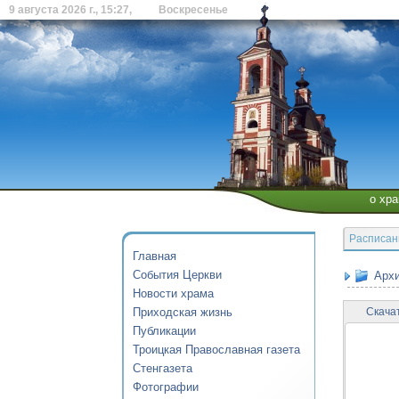
9 августа 2026 г., 15:27, Воскресенье
о хр
Расписан
Главная
События Церкви
Архи
Новости храма
Приходская жизнь
Скача
Публикации
Троицкая Православная газета
Стенгазета
Фотографии