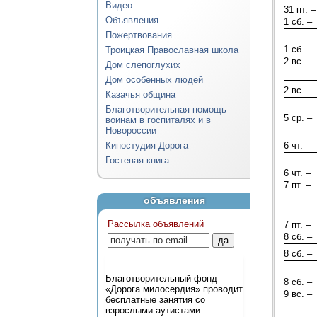
Видео
31 пт. –
Объявления
1 сб. –
Пожертвования
1 сб. –
Троицкая Православная школа
2 вс. –
Дом слепоглухих
Дом особенных людей
2 вс. –
Казачья община
Благотворительная помощь
5 ср. –
воинам в госпиталях и в
Новороссии
Киностудия Дорога
6 чт. –
Гостевая книга
6 чт. –
7 пт. –
объявления
Рассылка объявлений
7 пт. –
8 сб. –
8 сб. –
Благотворительный фонд
8 сб. –
«Дорога милосердия» проводит
9 вс. –
бесплатные занятия со
взрослыми аутистами