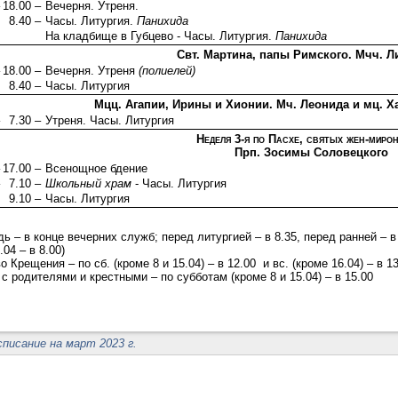
18.00 –
Вечерня. Утреня.
8.40 –
Часы. Литургия.
Панихида
На кладбище в Губцево - Часы. Литургия.
Панихида
Свт. Мартина, папы Римского. Мчч. Л
18.00 –
Вечерня. Утреня
(полиелей)
8.40 –
Часы. Литургия
Мцц. Агапии, Ирины и Хионии. Мч. Леонида и мц. Х
7.30 –
Утреня. Часы. Литургия
Неделя 3-я по Пасхе, святых жен-миро
Прп. Зосимы Соловецкого
17.00 –
Всенощное бдение
7.10 –
Школьный храм
- Часы. Литургия
9.10 –
Часы. Литургия
ь – в конце вечерних служб; перед литургией – в 8.35, перед ранней – в
.04 – в 8.00)
о Крещения – по сб. (кроме 8 и 15.04) – в 12.00 и вс. (кроме 16.04) – в 1
с родителями и крестными – по субботам (кроме 8 и 15.04) – в 15.00
списание на март 2023 г.