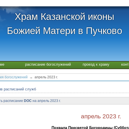
Храм Казанской иконы
Божией Матери в Пучково
аме
расписание богослужений
проезд к храму
кон
ия богослужений
→ апрель 2023 г.
в расписаний служб
ть расписание
DOC
на апрель 2023 г.
апрель 2023 г.
Похвала Пресвятой Богородицы (Суббот