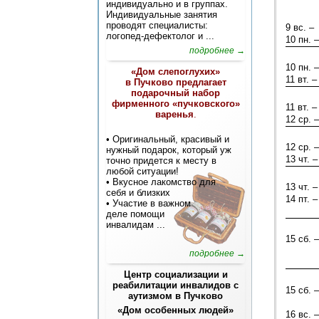
индивидуально и в группах.
Индивидуальные занятия
проводят специалисты:
9 вс. –
логопед-дефектолог и ...
10 пн. –
подробнее →
10 пн. –
«Дом слепоглухих»
11 вт. –
в Пучково предлагает
подарочный набор
фирменного «пучковского»
11 вт. –
варенья
.
12 ср. –
• Оригинальный, красивый и
12 ср. –
нужный подарок, который уж
13 чт. –
точно придется к месту в
любой ситуации!
• Вкусное лакомство для
13 чт. –
себя и близких
14 пт. –
• Участие в важном
деле помощи
инвалидам
...
15 сб. –
подробнее →
Центр социализации и
реабилитации инвалидов с
15 сб. –
аутизмом в Пучково
«Дом особенных людей»
16 вс. –