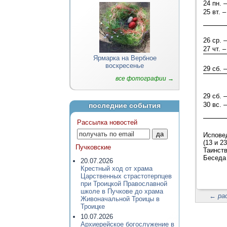
24 пн. –
25 вт. –
26 ср. –
27 чт. –
Ярмарка на Вербное
воскресенье
29 сб. –
все фотографии →
29 сб. –
30 вс. –
последние события
Рассылка новостей
Исповед
(13 и 23
Пучковские
Таинств
Беседа 
20.07.2026
Крестный ход от храма
Царственных страстотерпцев
при Троицкой Православной
школе в Пучкове до храма
←
ра
Живоначальной Троицы в
Троицке
10.07.2026
Архиерейское богослужение в