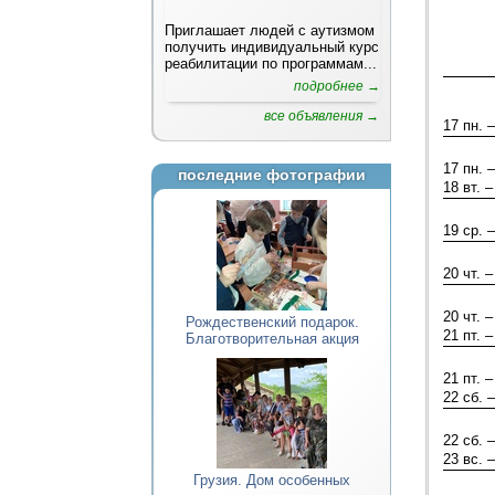
Приглашает людей с аутизмом
получить индивидуальный курс
реабилитации по программам...
подробнее →
все объявления →
17 пн. –
17 пн. –
последние фотографии
18 вт. –
19 ср. –
20 чт. –
20 чт. –
Рождественский подарок.
21 пт. –
Благотворительная акция
21 пт. –
22 сб. –
22 сб. –
23 вс. –
Грузия. Дом особенных