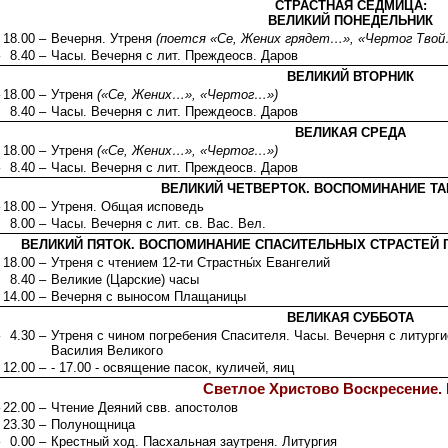
СТРАСТНАЯ СЕДМИЦА:
ВЕЛИКИЙ ПОНЕДЕЛЬНИК
18.00 –
Вечерня. Утреня
(поется «Се, Жених грядет…», «Чертог Твой
8.40 –
Часы. Вечерня с лит. Преждеосв. Даров
ВЕЛИКИЙ ВТОРНИК
18.00 –
Утреня
(«Се, Жених…», «Чертог…»)
8.40 –
Часы. Вечерня с лит. Преждеосв. Даров
ВЕЛИКАЯ СРЕДА
18.00 –
Утреня
(«Се, Жених…», «Чертог…»)
8.40 –
Часы. Вечерня с лит. Преждеосв. Даров
ВЕЛИКИЙ ЧЕТВЕРТОК. ВОСПОМИНАНИЕ ТА
18.00 –
Утреня. Общая исповедь
8.00 –
Часы. Вечерня с лит. св. Вас. Вел.
ВЕЛИКИЙ ПЯТОК. ВОСПОМИНАНИЕ СПАСИТЕЛЬНЫХ СТРАСТЕЙ 
18.00 –
Утреня с чтением 12-ти Страстны́х Евангелий
8.40 –
Великие (Царские) часы
14.00 –
Вечерня с выносом Плащаницы
ВЕЛИКАЯ СУББОТА
4.30 –
Утреня с чином погребения Спасителя. Часы. Вечерня с литурги
Василия Великого
12.00 –
- 17.00 - освящение пасок, куличей, яиц
Светлое Христово Воскресение
22.00 –
Чтение Деяний свв. апостолов
23.30 –
Полунощница
0.00 –
Крестный ход. Пасхальная заутреня. Литургия