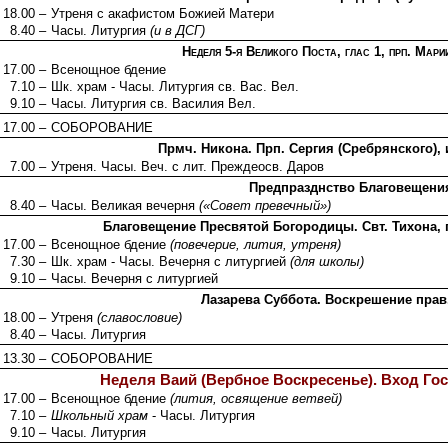
18.00 –
Утреня с акафистом Божией Матери
8.40 –
Часы. Литургия
(и в ДСГ)
Неделя 5-я Великого Поста, глас 1, прп. Мари
17.00 –
Всенощное бдение
7.10 –
Шк. храм - Часы. Литургия св. Вас. Вел.
9.10 –
Часы. Литургия св. Василия Вел.
17.00 –
СОБОРОВАНИЕ
Прмч. Никона. Прп. Сергия (Сребрянского), 
7.00 –
Утреня. Часы. Веч. с лит. Преждеосв. Даров
Предпразднство Благовещени
8.40 –
Часы. Великая вечерня
(«Совет превечный»)
Благовещение Пресвятой Богородицы. Свт. Тихона, 
17.00 –
Всенощное бдение
(повечерие, лития, утреня)
7.30 –
Шк. храм - Часы. Вечерня с литургией
(для школы)
9.10 –
Часы. Вечерня с литургией
Лазарева Суббота. Воскрешение прав
18.00 –
Утреня
(славословие)
8.40 –
Часы. Литургия
13.30 –
СОБОРОВАНИЕ
Неделя Ваий (Вербное Воскресенье). Вход Го
17.00 –
Всенощное бдение
(лития, освящение ветвей)
7.10 –
Школьный храм
- Часы. Литургия
9.10 –
Часы. Литургия