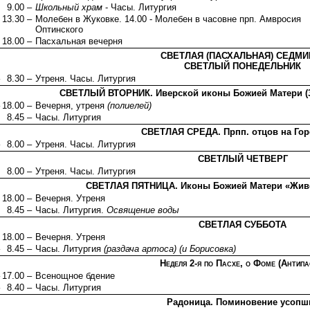
9.00 –
Школьный храм
- Часы. Литургия
13.30 –
Молебен в Жуковке. 14.00 - Молебен в часовне прп. Амвросия
Оптинского
18.00 –
Пасхальная вечерня
СВЕТЛАЯ (ПАСХАЛЬНАЯ) СЕДМИ
СВЕТЛЫЙ ПОНЕДЕЛЬНИК
8.30 –
Утреня. Часы. Литургия
СВЕТЛЫЙ ВТОРНИК. Иверской иконы Божией Матери (3
18.00 –
Вечерня, утреня
(полиелей)
8.45 –
Часы. Литургия
СВЕТЛАЯ СРЕДА. Прпп. отцов на Гор
8.00 –
Утреня. Часы. Литургия
СВЕТЛЫЙ ЧЕТВЕРГ
8.00 –
Утреня. Часы. Литургия
СВЕТЛАЯ ПЯТНИЦА. Иконы Божией Матери «Жив
18.00 –
Вечерня. Утреня
8.45 –
Часы. Литургия.
Освящение воды
СВЕТЛАЯ СУББОТА
18.00 –
Вечерня. Утреня
8.45 –
Часы. Литургия
(раздача артоса) (и Борисовка)
Неделя 2-я по Пасхе, о Фоме (Антипа
17.00 –
Всенощное бдение
8.40 –
Часы. Литургия
Радоница. Поминовение усопш