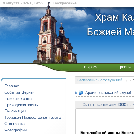
9 августа 2026 г., 19:55, Воскресенье
Храм Ка
Божией Ма
о храме
распис
Расписания богослужений
→ июл
Главная
События Церкви
Архив расписаний служб
Новости храма
Приходская жизнь
Скачать расписание
DOC
на и
Публикации
Троицкая Православная газета
Стенгазета
Фотографии
Боголюбской иконы Божией