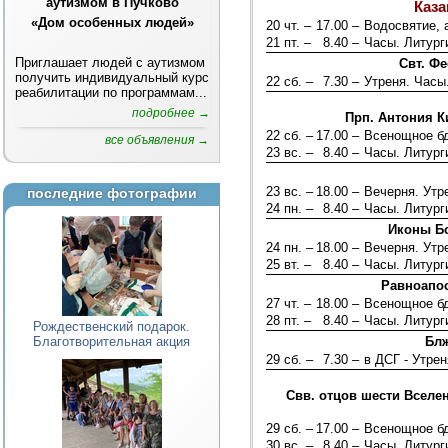
аутизмом в Пучково
Каза
«Дом особенных людей»
20 чт. –
17.00 –
Водосвятие, 
21 пт. –
8.40 –
Часы. Литург
Приглашает людей с аутизмом
Свт. Фе
получить индивидуальный курс
22 сб. –
7.30 –
Утреня. Часы
реабилитации по программам...
подробнее →
Прп. Антония К
22 сб. –
17.00 –
Всенощное б
все объявления →
23 вс. –
8.40 –
Часы. Литург
23 вс. –
18.00 –
Вечерня. Ут
последние фотографии
24 пн. –
8.40 –
Часы. Литург
Иконы Бо
24 пн. –
18.00 –
Вечерня. Ут
25 вт. –
8.40 –
Часы. Литург
Равноапос
27 чт. –
18.00 –
Всенощное б
28 пт. –
8.40 –
Часы. Литург
Рождественский подарок.
Благотворительная акция
Блж
29 сб. –
7.30 –
в ДСГ - Утрен
Свв. отцов шести Вселе
29 сб. –
17.00 –
Всенощное б
30 вс. –
8.40 –
Часы. Литург