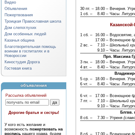
Видео
Объявления
30 пт. –
18.00 –
Вечерня. Ут
1 сб. –
8.40 –
Часы. Литург
Пожертвования
Троицкая Православная школа
Казанской
Дом слепоглухих
Дом особенных людей
1 сб. –
16.00 –
Водосвятие, 
17.00 –
Всенощное б
Казачья община
2 вс. –
7.10 –
Школьный хр
Благотворительная помощь
9.10 –
Часы. Литург
воинам в госпиталях и в
Новороссии
Прп. Максима Гр
Киностудия Дорога
3 пн. –
18.00 –
Вечерня. Ут
4 вт. –
8.40 –
Часы. Литург
Гостевая книга
Владимирс
5 ср. –
18.00 –
Вечерня. Ут
6 чт. –
8.40 –
Часы. Литург
объявления
Рассылка объявлений
6 чт. –
17.00 –
Всенощное б
7 пт. –
7.10 –
Школьный хр
9.10 –
Часы. Литург
Блгвв.
Дорогие братья и сестры!
8 сб. –
7.30 –
Утреня
(слав
У кого есть желание и
возможность
пожертвовать на
роспись
нашего храма, будем
8 сб. –
17.00 –
Всенощное б