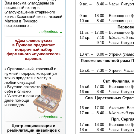
Вам весьма благодарны за
9 вс. –
8.40 –
Часы. Литург
посильный вклад в
благоукрашение старинного
9 вс. –
18.00 –
Всенощное б
храма Казанской иконы Божией
10 пн. –
8.40 –
Часовня прп.
Матери в Пучково,
построенного ...
Первове
подробнее →
11 вт. –
17.00 –
Всенощное б
12 ср. –
7.10 –
Школьный хр
«Дом слепоглухих»
9.10 –
Часы. Литург
в Пучково предлагает
подарочный набор
фирменного «пучковского»
13 чт. –
8.00 –
Утреня
(слав
варенья
.
Положение честной ризы П
• Оригинальный, красивый и
15 сб. –
7.30 –
Утреня. Часы
нужный подарок, который уж
точно придется к месту в
Свт. Филиппа, 
любой ситуации!
15 сб. –
17.00 –
Всенощное б
• Вкусное лакомство для
себя и близких
16 вс. –
8.40 –
Часы. Литург
• Участие в важном
Свв. Царственных Страст
деле помощи
инвалидам
...
16 вс. –
17.00 –
Акафист. Вс
17 пн. –
8.40 –
Школьный хр
подробнее →
Прп. Серги
17 пн. –
18.00 –
Всенощное б
Центр социализации и
18 вт. –
8.40 –
Часы. Литург
реабилитации инвалидов с