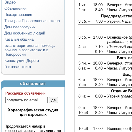
Видео
1 чт. –
18.00 –
Вечерня. Ут
Объявления
2 пт. –
8.40 –
Часы. Литург
Пожертвования
Предпразднство
Троицкая Православная школа
3 сб. –
7.30 –
Утреня. Часы
Дом слепоглухих
Дом особенных людей
3 сб. –
17.00 –
Всенощное б
Казачья община
раждается, с
Благотворительная помощь
4 вс. –
7.10 –
Школьный хр
воинам в госпиталях и в
9.10 –
Часы. Литург
Новороссии
Блгв. в
Киностудия Дорога
5 пн. –
18.00 –
Вечерня. Ут
Гостевая книга
6 вт. –
8.40 –
Часы. Литург
Вмц.
6 вт. –
18.00 –
Вечерня. Ут
объявления
7 ср. –
8.40 –
Часы. Литург
Отдание В
Рассылка объявлений
8 чт. –
8.00 –
Утреня
(слав
9 пт. –
18.00 –
Вечерня. Ут
Хореографическая студия
10 сб. –
8.40 –
Часы. Литург
для взрослых
Продолжается набор в
10 сб. –
17.00 –
Всенощное б
хореографическую студию для