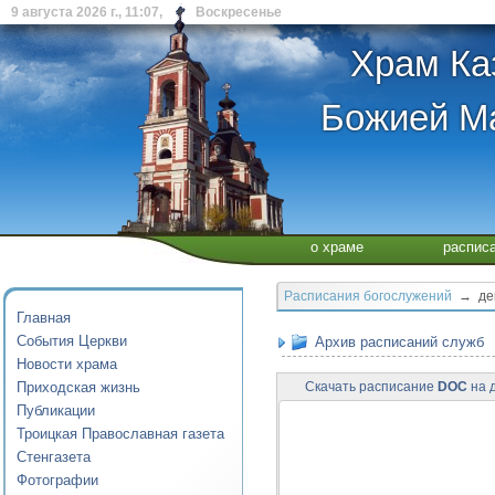
9 августа 2026 г., 11:07, Воскресенье
Храм Ка
Божией Ма
о храме
распис
Расписания богослужений
→ дека
Главная
События Церкви
Архив расписаний служб
Новости храма
Приходская жизнь
Скачать расписание
DOC
на д
Публикации
Троицкая Православная газета
Стенгазета
Фотографии