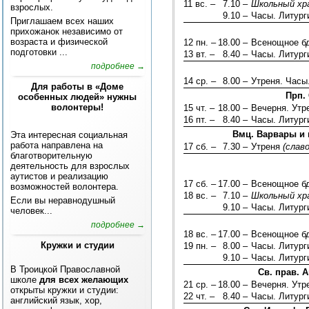
11 вс. –
7.10 –
Школьный хр
взрослых.
9.10 –
Часы. Литург
Приглашаем всех наших
прихожанок независимо от
возраста и физической
12 пн. –
18.00 –
Всенощное б
подготовки ...
13 вт. –
8.40 –
Часы. Литург
подробнее →
14 ср. –
8.00 –
Утреня. Часы
Для работы в «Доме
Прп.
особенных людей» нужны
волонтеры!
15 чт. –
18.00 –
Вечерня. Ут
16 пт. –
8.40 –
Часы. Литург
Вмц. Варвары и 
Эта интересная социальная
работа направлена на
17 сб. –
7.30 –
Утреня
(слав
благотворительную
деятельность для взрослых
аутистов и реализацию
17 сб. –
17.00 –
Всенощное б
возможностей волонтера.
18 вс. –
7.10 –
Школьный хр
Если вы неравнодушный
9.10 –
Часы. Литург
человек...
подробнее →
18 вс. –
17.00 –
Всенощное б
Кружки и студии
19 пн. –
8.00 –
Часы. Литур
9.10 –
Часы. Литург
В Троицкой Православной
Св. прав. 
школе
для всех желающих
21 ср. –
18.00 –
Вечерня. Ут
открыты кружки и студии:
22 чт. –
8.40 –
Часы. Литург
английский язык, хор,