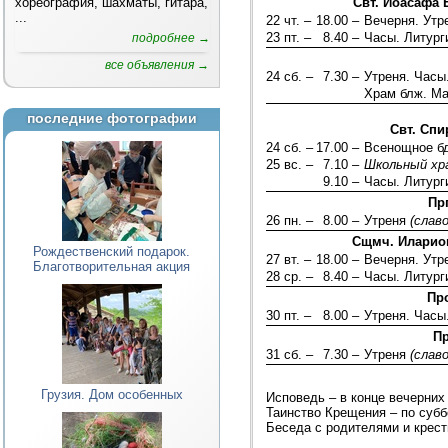
хореография, шахматы, гитара,
Свт. Иоасафа 
...
22 чт. –
18.00 –
Вечерня. Ут
23 пт. –
8.40 –
Часы. Литург
подробнее →
все объявления →
24 сб. –
7.30 –
Утреня. Часы
Храм блж. Ма
последние фотографии
Свт. Сп
24 сб. –
17.00 –
Всенощное б
25 вс. –
7.10 –
Школьный хр
9.10 –
Часы. Литург
Пр
26 пн. –
8.00 –
Утреня
(слав
Сщмч. Иларион
Рождественский подарок.
27 вт. –
18.00 –
Вечерня. Ут
Благотворительная акция
28 ср. –
8.40 –
Часы. Литург
Пр
30 пт. –
8.00 –
Утреня. Часы
Пр
31 сб. –
7.30 –
Утреня
(слав
Грузия. Дом особенных
Исповедь – в конце вечерних 
Таинство Крещения – по суббо
Беседа с родителями и крест