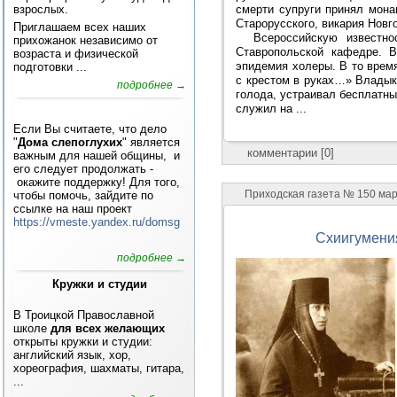
смерти супруги принял мона
взрослых.
Старорусского, викария Новг
Приглашаем всех наших
Всероссийскую известн
прихожанок независимо от
Ставропольской кафедре. 
возраста и физической
эпидемия холеры. В то время
подготовки ...
с крестом в руках…» Владык
подробнее →
голода, устраивал бесплатны
служил на ...
Если Вы считаете, что дело
"
Дома слепоглухих
" является
комментарии [0]
важным для нашей общины, и
его следует продолжать -
окажите поддержку! Для того,
Приходская газета № 150 ма
чтобы помочь, зайдите по
ссылке на наш проект
https://vmeste.yandex.ru/domsg
Схиигумени
подробнее →
Кружки и студии
В Троицкой Православной
школе
для всех желающих
открыты кружки и студии:
английский язык, хор,
хореография, шахматы, гитара,
...