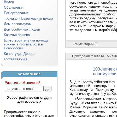
Видео
чего полезного для своей ду
осуждению нашему, когда, пр
Объявления
когда гневливый не сделае
Пожертвования
доброжелательству, сребро
питанию бедных, распутный 
Троицкая Православная школа
ее и искать истинной славы, 
Дом слепоглухих
чтобы быть не хуже мытарей 
Дом особенных людей
же ли делают и мытари?» (Мф.
Казачья община
Благотворительная помощь
комментарии [0]
воинам в госпиталях и в
Новороссии
Киностудия Дорога
Приходская газета № 156 ян
Гостевая книга
100-летие с
новомучени
объявления
В дни братоубийственного
Рассылка объявлений
молитвенной помощью
Киевскому и Галицкому
(
мученическую кончину за Хри
Хореографическая студия
«Всероссийским митропо
для взрослых
Будущий святитель, в миру 
Малые Морошки Тамбовской
Духовную академию, пре
Продолжается набор в
рукоположен в священники и
хореографическую студию для