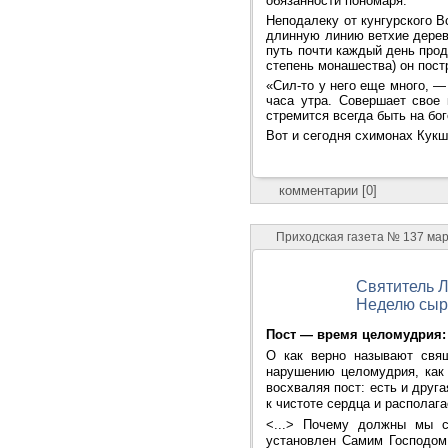
обязанности пономаря.
Неподалеку от кунгурского В
длинную линию ветхие дерев
путь почти каждый день про
степень монашества) он пос
«Сил-то у него еще много, 
часа утра. Совершает свое
стремится всегда быть на бо
Вот и сегодня схимонах Кукша
комментарии [0]
Приходская газета № 137 ма
Святитель 
Неделю сыро
Пост — время целомудрия:
О как верно называют свящ
нарушению целомудрия, как
восхваляя пост: есть и друг
к чистоте сердца и располага
<...> Почему должны мы с
установлен Самим Господом 