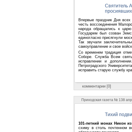
Святитель А
просиявши
Впервые праздник Дня всех
честь воссоединения Малоро
народа обращались к царю
Государем был созван Земс
единогласно присягнули моск
Так звучали заключительны
самоуправление и свое войск
Со временем традиция отме
Соборе. Служба Всем святы
исправлении и дополнении
Петроградского Университет
исправить старую службу край
комментарии [0]
Приходская газета № 138 ап
Тихий подви
101-летний монах Никон из
схиму в столь почтенном в