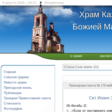
9 августа 2026 г., 04:37, Воскресенье
Храм Ка
Божией Ма
о храме
распис
Статьи Соль земли. [22]
Главная
События Церкви
Новости храма
Приходская газета № 178 ма
Приходская жизнь
Публикации
Свт. Иоанн 
Троицкая Православная газета
Стенгазета
Из беседы 11.
Фотографии
<...>Если от постоянного хо