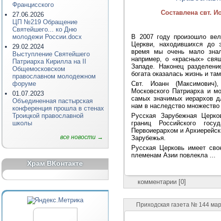
Францисского
Составлена свт. 
27.06.2026
ЦП №219 Обращение
Святейшего... ко Дню
В 2007 году произошло вел
молодежи России.docx
Церкви, находившихся до э
29.02.2024
время мы очень мало знал
Выступление Святейшего
например, о «красных» свя
Патриарха Кирилла на II
Западе. Наконец разделени
Общемосковском
богата оказалась жизнь и там
православном молодежном
Свт. Иоанн (Максимович
форуме
Московского Патриарха и м
01.07.2023
самых значимых иерархов д
Объединенная пастырская
нам в наследство множество 
конференция прошла в стенах
Русская Зарубежная Церко
Троицкой православной
границ Российского гос
школы
Первоиерархом и Архиерейск
все новости →
Зарубежья.
Русская Церковь имеет сво
племенам Азии повлекла ...
Храм ВКонтакте
комментарии [0]
Приходская газета № 144 ма