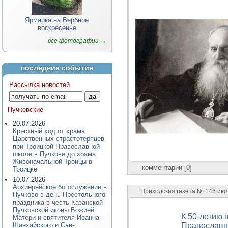
Ярмарка на Вербное
воскресенье
все фотографии →
последние события
Рассылка новостей
Пучковские
20.07.2026
Крестный ход от храма
Царственных страстотерпцев
при Троицкой Православной
школе в Пучкове до храма
Живоначальной Троицы в
комментарии [0]
Троицке
10.07.2026
Архиерейское богослужение в
Приходская газета № 146 июл
Пучково в день Престольного
праздника в честь Казанской
Пучковской иконы Божией
К 50-летию 
Матери и святителя Иоанна
Шанхайского и Сан-
Православн