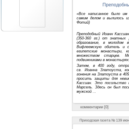
Преподобны
«Все написанное было им 
самим делом и вылилось и
Фотий)
Преподобный Иоанн Кассиан
(350-360 гг.) от знатных
образование, в молодом 
Вифлеемскую обитель и с
египетские монастыри, к
множеством старцев. М
подвижниками в монастырях,
Затем, в 400 году, отпр
св. Иоанна Златоуста, ко
гонения на Златоуста в 405
просить защиты для неви
Кассиан. Это посольство 
Марсель. Здесь он был по
мужской ...
комментарии [0]
Приходская газета № 139 ию