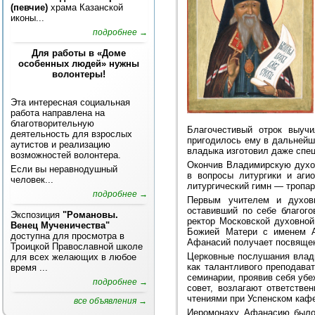
(певчие)
храма Казанской
иконы...
подробнее →
Для работы в «Доме
особенных людей» нужны
волонтеры!
Эта интересная социальная
работа направлена на
благотворительную
Благочестивый отрок выуч
деятельность для взрослых
пригодилось ему в дальнейш
аутистов и реализацию
владыка изготовил даже спе
возможностей волонтера.
Окончив Владимирскую духо
Если вы неравнодушный
в вопросы литургики и аг
человек...
литургический гимн — тропа
подробнее →
Первым учителем и духовн
оставивший по себе благого
Экспозиция
"Романовы.
ректор Московской духовной
Венец Мученичества"
Божией Матери с именем А
доступна для просмотра в
Афанасий получает посвящени
Троицкой Православной школе
Церковные послушания влады
для всех желающих в любое
как талантливого преподава
время ...
семинарии, проявив себя уб
подробнее →
совет, возлагают ответстве
чтениями при Успенском каф
все объявления →
Иеромонаху Афанасию было 