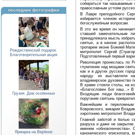
собираться так называемые 
православным устоям русской
последние фотографии
В Лавре преподобного Сер
избирается членом историче
богослужебным вопросам.
В это же время он начинае
ставшей замечательным ли
принадлежала мысль избрать
святых, а в каноне располо
тропарем иконе Божией Мате
Рождественский подарок.
митрополит Сергий (Страго
Благотворительная акция
Подготовленный первый вари
Революция пронеслась по Ро
глумление над мощами святы
как и в других русских гор
народу: их выставляли на
владимирское духовенство п
В храме стояли столы, на к
«Благословен Бог наш...» 
Грузия. Дом особенных
Входящие люди благоговей
поругание святынь превратил
Важнейшим и переломным 
Ковровского, викария Влади
хиротонию митрополит Влади
Главной заботой и болью с
разруха и даже не закрытие
именем «обновленчества». С
Ярмарка на Вербное
канонического епископата, 