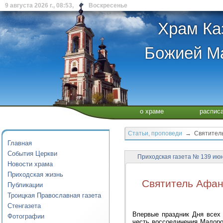
9 августа 2026 г., 08:53, Воскресенье
Храм Ка
Божией Ма
о храме
распис
Статьи, проповеди
→ Святитель 
Главная
События Церкви
Приходская газета № 139 ию
Новости храма
Приходская жизнь
Святитель Афан
Публикации
Троицкая Православная газета
Стенгазета
Впервые праздник Дня всех
Фотографии
честь воссоединения Малоро