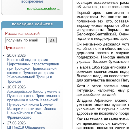
воскресенье
освящал оскверненные раско
обличая тех, кто не раскаялс
все фотографии →
Первый арест святителя 
мытарствам. Но, как это ни
положение тех, кто, остава
последние события
тюрьму «изолятором от обн
изнурительным. Тюрьмы: вл
Рассылка новостей
Беломоро-Балтийский, Онежс
годах его неоднократно, арес
Он неизменно держался уста
Пучковские
келейно, но и в обществе с
держался просто и задуше
20.07.2026
поддержкой. Никогда нельз
Крестный ход от храма
украшал бисером бумажные и
Царственных страстотерпцев
7 марта 1955 года епископа
при Троицкой Православной
режимом окончательно подор
школе в Пучкове до храма
Вначале владыка поселяется 
Живоначальной Троицы в
для жительства поселок Пет
Троицке
Хотя с этого времени вла
10.07.2026
Петушках, например, ему 
Архиерейское богослужение в
архиерейских регалий.
Пучково в день Престольного
праздника в честь Казанской
Владыка Афанасий тяжело 
Пучковской иконы Божией
умножал молитвы русским с
Матери и святителя Иоанна
уклонение от борьбы с нас
Шанхайского и Сан-
здоровье не позволило прод
Францисского
Как бы тяжела ни была жизнь
27.06.2026
он преисполнялся какой-то
ЦП №219 Обращение
застенках, возникла удиви