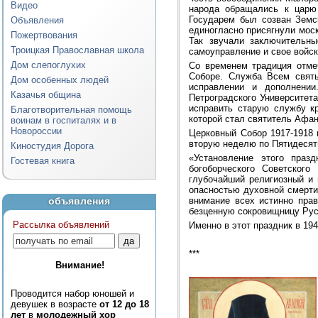
Видео
народа обращались к царю
Государем был созван Земс
Объявления
единогласно присягнули моск
Пожертвования
Так звучали заключительны
Троицкая Православная школа
самоуправление и свое войск
Дом слепоглухих
Со временем традиция отме
Соборе. Служба Всем святы
Дом особенных людей
исправлении и дополнении
Казачья община
Петроградского Университет
исправить старую службу к
Благотворительная помощь
которой стал святитель Афан
воинам в госпиталях и в
Новороссии
Церковный Собор 1917-1918 
вторую неделю по Пятидесят
Киностудия Дорога
«Установление этого праз
Гостевая книга
богоборческого Советског
глубочайший религиозный и
опасностью духовной смерти
объявления
внимание всех истинно пра
безценную сокровищницу Рус
Рассылка объявлений
Именно в этот праздник в 19
***
Внимание!
Проводится набор юношей и
девушек в возрасте
от 12 до 18
лет
в
молодежный хор