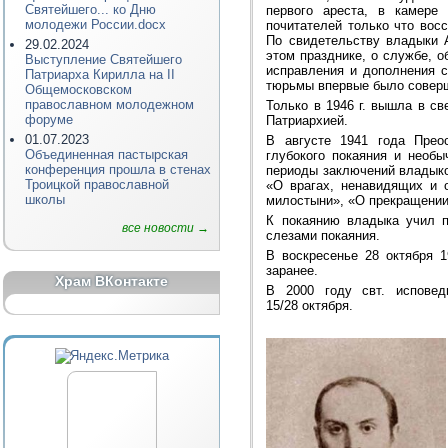
Святейшего... ко Дню
первого ареста, в камер
молодежи России.docx
почитателей только что вос
По свидетельству владыки 
29.02.2024
этом празднике, о службе, о
Выступление Святейшего
исправления и дополнения с
Патриарха Кирилла на II
тюрьмы впервые было соверш
Общемосковском
православном молодежном
Только в 1946 г. вышла в с
форуме
Патриархией.
01.07.2023
В августе 1941 года Прео
Объединенная пастырская
глубокого покаяния и необ
конференция прошла в стенах
периоды заключений владыко
Троицкой православной
«О врагах, ненавидящих и 
школы
милостыни», «О прекращении 
К покаянию владыка учил п
все новости →
слезами покаяния.
В воскресенье 28 октября 1
заранее.
Храм ВКонтакте
В 2000 году свт. исповед
15/28 октября.