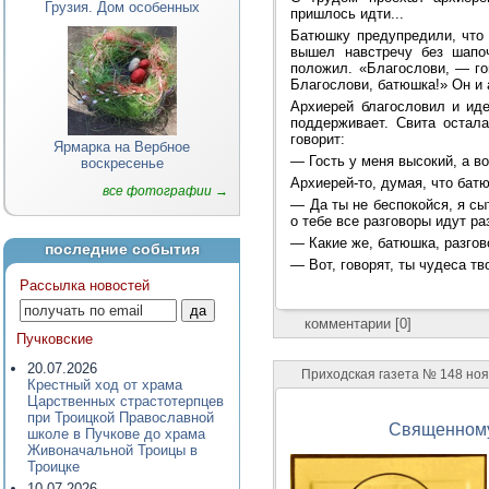
Грузия. Дом особенных
пришлось идти...
Батюшку предупредили, что 
вышел навстречу без шапоч
положил. «Благослови, — гов
Благослови, батюшка!» Он и 
Архиерей благословил и иде
поддерживает. Свита остал
говорит:
Ярмарка на Вербное
— Гость у меня высокий, а во
воскресенье
Архиерей-то, думая, что батю
все фотографии →
— Да ты не беспокойся, я сыт
о тебе все разговоры идут ра
— Какие же, батюшка, разгов
последние события
— Вот, говорят, ты чудеса тв
Рассылка новостей
комментарии [0]
Пучковские
20.07.2026
Приходская газета № 148 ноя
Крестный ход от храма
Царственных страстотерпцев
при Троицкой Православной
Священному
школе в Пучкове до храма
Живоначальной Троицы в
Троицке
10.07.2026