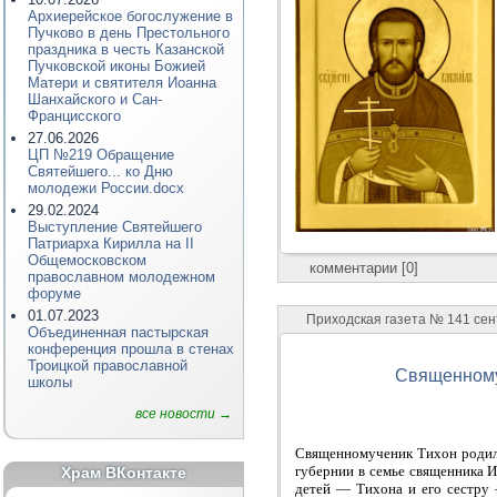
Архиерейское богослужение в
Пучково в день Престольного
праздника в честь Казанской
Пучковской иконы Божией
Матери и святителя Иоанна
Шанхайского и Сан-
Францисского
27.06.2026
ЦП №219 Обращение
Святейшего... ко Дню
молодежи России.docx
29.02.2024
Выступление Святейшего
Патриарха Кирилла на II
Общемосковском
комментарии [0]
православном молодежном
форуме
01.07.2023
Приходская газета № 141 сен
Объединенная пастырская
конференция прошла в стенах
Троицкой православной
Священному
школы
все новости →
Священномученик Тихон родилс
губернии в семье священника И
Храм ВКонтакте
детей — Тихона и его сестру 