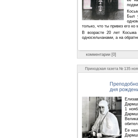
подви
Косьм
Был 
одном
только, что ты привез его ко
В возрасте 20 лет Косьма
односельчанами, а на обратн
комментарии [0]
Приходская газета № 135 ноя
Преподобном
дня рожден
Елиза
Дармшт
1 ноя
Дармшт
Велик
обител
Ее наз
Дармш