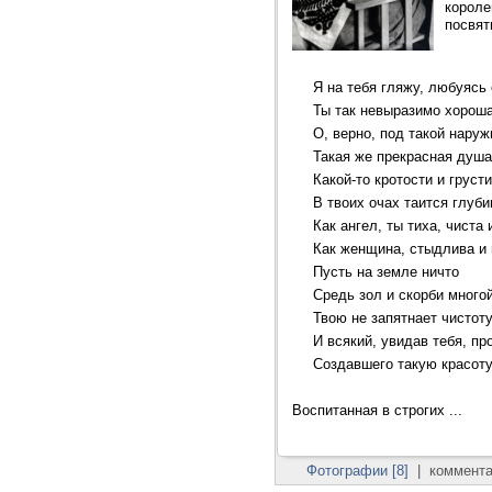
короле
посвят
Я на тебя гляжу, любуясь
Ты так невыразимо хороша
О, верно, под такой нару
Такая же прекрасная душа
Какой-то кротости и груст
В твоих очах таится глуби
Как ангел, ты тиха, чиста
Как женщина, стыдлива и 
Пусть на земле ничто
Средь зол и скорби много
Твою не запятнает чистоту
И всякий, увидав тебя, пр
Создавшего такую красоту
Воспитанная в строгих ...
Фотографии [8]
|
коммента