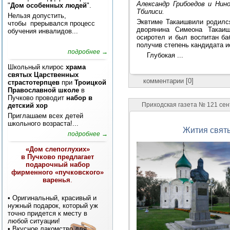
Александр Грибоедов и Нин
"
Дом особенных людей
".
Тбилиси.
Нельзя допустить,
Эквтиме Такаишвили родился
чтобы прерывался процесс
дворянина Симеона Такаи
обучения инвалидов...
осиротел и был воспитан ба
получив степень кандидата и
подробнее →
Глубокая ...
Школьный клирос
храма
святых Царственных
комментарии [0]
страстотерпцев
при
Троицкой
Православной школе
в
Пучково проводит
набор в
Приходская газета № 121 сен
детский хор
Приглашаем всех детей
школьного возраста!...
Жития свят
подробнее →
«Дом слепоглухих»
в Пучково предлагает
подарочный набор
фирменного «пучковского»
варенья
.
• Оригинальный, красивый и
нужный подарок, который уж
точно придется к месту в
любой ситуации!
• Вкусное лакомство для