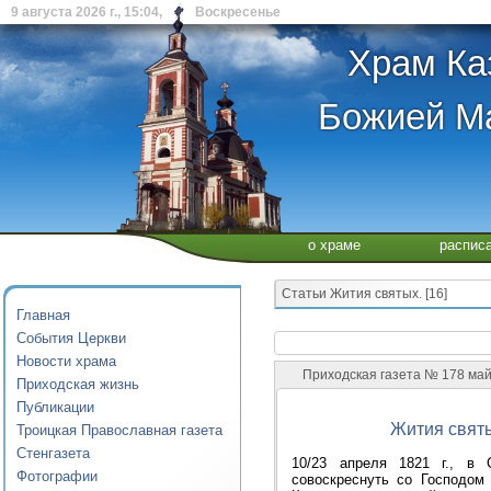
9 августа 2026 г., 15:04, Воскресенье
Храм Ка
Божией Ма
о храме
распис
Статьи Жития святых. [16]
Главная
События Церкви
Новости храма
Приходская газета № 178 ма
Приходская жизнь
Публикации
Жития святы
Троицкая Православная газета
Стенгазета
10/23 апреля 1821 г., в 
Фотографии
совоскреснуть со Господом