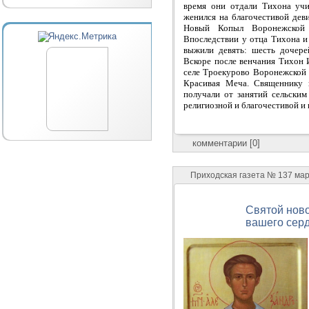
время они отдали Тихона уч
женился на благочестивой дев
Новый Копыл Воронежской 
Впоследствии у отца Тихона и
выжили девять: шесть дочере
Вскоре после венчания Тихон 
селе Троекурово Воронежской е
Красивая Меча. Священнику 
получали от занятий сельски
религиозной и благочестивой и н
комментарии [0]
Приходская газета № 137 ма
Святой нов
вашего серд