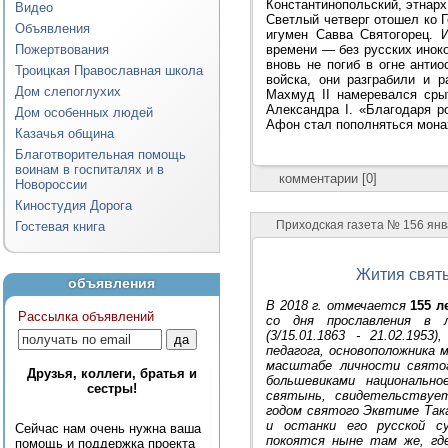
Константинопольский, этнарх
Видео
Светлый четверг отошел ко 
Объявления
игумен Савва Святогорец. 
времени — без русских инок
Пожертвования
вновь не погиб в огне анти
Троицкая Православная школа
войска, они разграбили и 
Дом слепоглухих
Махмуд II намеревался сры
Александра I. «Благодаря 
Дом особенных людей
Афон стал пополняться монах
Казачья община
Благотворительная помощь
воинам в госпиталях и в
комментарии [0]
Новороссии
Киностудия Дорога
Приходская газета № 156 ян
Гостевая книга
Жития свят
объявления
В 2018 г. отмечается
155 л
Рассылка объявлений
со дня прославления в
(3/15.01.1863 - 21.02.1953
педагога, основоположника 
масштабе личности святог
Друзья, коллеги, братья и
большевиками национальн
сестры!
святынь, свидетельству
годом святого Эквтиме Так
и останки его русской су
Сейчас нам очень нужна ваша
покоятся ныне там же, где
помощь и поддержка проекта