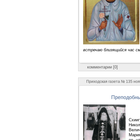
встречаю близящийся час см
комментарии [0]
Приходская газета № 135 ноя
Преподобный
Схииг
Нико
Велич
Мария
ее н