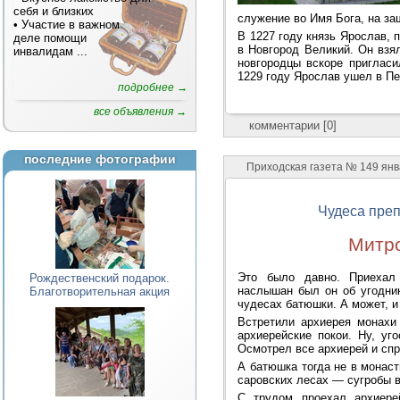
себя и близких
служение во Имя Бога, на за
• Участие в важном
В 1227 году князь Ярослав,
деле помощи
в Новгород Великий. Он взя
инвалидам
...
новгородцы вскоре пригласи
1229 году Ярослав ушел в Пе
подробнее →
все объявления →
комментарии [0]
последние фотографии
Приходская газета № 149 ян
Чудеса пре
Митро
Это было давно. Приехал
Рождественский подарок.
наслышан был он об угодни
Благотворительная акция
чудесах батюшки. А может, и
Встретили архиерея монахи 
архиерейские покои. Ну, уго
Осмотрел все архиерей и сп
А батюшка тогда не в монасты
саровских лесах — сугробы в
С трудом проехал архиер