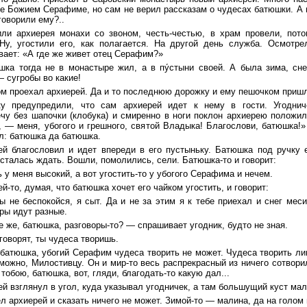
е Божием Серафиме, но сам не верил рассказам о чудесах батюшки. А 
говорили ему?..
или архиерея монахи со звоном, честь-честью, в храм провели, пото
 Ну, угостили его, как полагается. На другой день служба. Осмотре
вает: «А где же живет отец Серафим?»
шка тогда не в монастыре жил, а в пу́стыни своей. А была зима, сне
 сугробы во какие!
м проехал архиерей. Да и то последнюю дорожку и ему пешочком пришл
у предупредили, что сам архиерей идет к нему в гости. Угодни
ечу без шапочки (клобука) и смиренно в ноги поклон архиерею положи
, — меня, убогого и грешного, святой Владыка! Благослови, батюшка!»
л: батюшка да батюшка.
ей благословил и идет впереди в его пустыньку. Батюшка под ручку 
сталась ждать. Вошли, помолились, сели. Батюшка-то и говорит:
 у меня высокий, а вот угостить-то у убогого Серафима и нечем.
й-то, думая, что батюшка хочет его чайком угостить, и говорит:
 не беспокойся, я сыт. Да и не за этим я к тебе приехал и снег меси
ры идут разные.
 же, батюшка, разговоры-то? — спрашивает угодник, будто не зная.
говорят, ты чудеса творишь.
 батюшка, убогий Серафим чудеса творить не может. Чудеса творить л
можно, Милостивцу. Он и мир-то весь распрекрасный из ничего сотвор
 тобою, батюшка, вот, гляди, благодать-то какую дал...
й взглянул в угол, куда указывал угодничек, а там большущий куст мал
 архиерей и сказать ничего не может. Зимой-то — малина, да на голом 