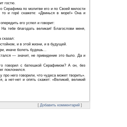
ит гостю.
ого Серафима по молитве его и по Своей милости
 то и горе́ скажете: «Двинься в море!» Она и
опередить его успел и говорит:
На тебе благодать великая! Благослови меня,
 сказал:
стойном, и в этой жизни, и в будущей.
и, иначе болеть будешь...
остался — значит, не привидение это было. Да и
лго говорил с батюшкой Серафимом? А он, без
ег поклонился.
у про него говорили, что чудеса может творить».
, а нет-нет и опять скажет: «Великий, великий
[
Добавить комментарий
]