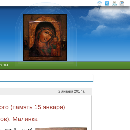
такты
2 января 2017 г.
го (память 15 января)
ов). Малинка
слышан был он об