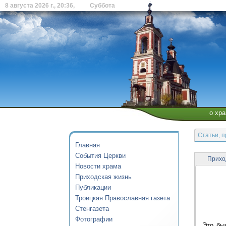
8 августа 2026 г., 20:36, Суббота
о хр
Статьи, 
Главная
События Церкви
Прихо
Новости храма
Приходская жизнь
Публикации
Троицкая Православная газета
Стенгазета
Фотографии
Это бы