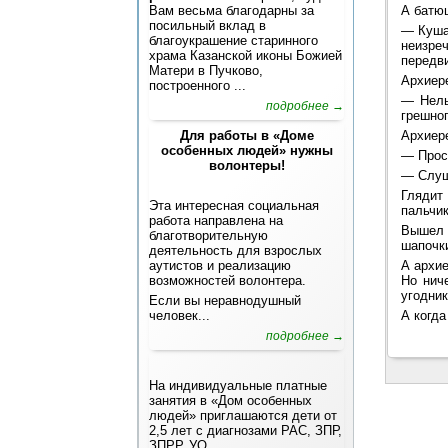
Вам весьма благодарны за
А батюш
посильный вклад в
— Кушай
благоукрашение старинного
неизре
храма Казанской иконы Божией
передви
Матери в Пучково,
Архиере
построенного ...
— Нель
подробнее →
грешног
Для работы в «Доме
Архиере
особенных людей» нужны
— Прост
волонтеры!
— Слуша
Глядит 
Эта интересная социальная
пальчик
работа направлена на
Вышел 
благотворительную
шапочки
деятельность для взрослых
аутистов и реализацию
А архие
возможностей волонтера.
Но нич
угодник
Если вы неравнодушный
человек...
А когда
подробнее →
На индивидуальные платные
занятия в «Дом особенных
людей» приглашаются дети от
2,5 лет с диагнозами РАС, ЗПР,
ЗПРР, УО ...