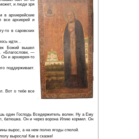
может, и люди зря
м в архиерейские
л все архиерей и
гу-то в саровских
ось идти...
чек Божий вышел
л. «Благослови, —
 Он и архиерея-то
его поддерживает.
л. Вот о тебе все
ишь один Господь Вседержитель волен. Ну а Ему
ил, батюшка. Он и через ворона Илию кормил. Он
ины вырос, а на нем полно ягоды спелой.
полу выросла! Как в сказке!