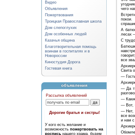
Видео
угодник
Объявления
чего на
Встрет
Пожертвования
покои.
Троицкая Православная школа
спраши
Дом слепоглухих
А батю
Дом особенных людей
лесах —
Казачья община
С трудо
Батюшк
Благотворительная помощь
навстр
воинам в госпиталях и в
говорит
Новороссии
все зва
Киностудия Дорога
Архиер
Гостевая книга
Свита о
— Гость
Архиере
объявления
— Да ты
разгово
Рассылка объявлений
— Какие
— Вот, 
— Нет,
Дорогие братья и сестры!
все воз
и нам с
У кого есть желание и
Архиере
возможность
пожертвовать на
Обомлел
роспись
нашего храма, будем