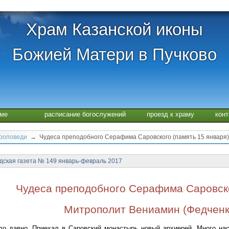
Храм Казанской иконы
Божией Матери в Пучково
аме
расписание богослужений
проезд к храму
кон
проповеди
→ Чудеса преподобного Серафима Саровского (память 15 января)
дская газета № 149 январь-февраль 2017
Чудеса преподобного Серафима Саровско
Митрополит Вениамин (Федченк
ло давно. Приехал в Саровский монастырь новый архиерей. Много на