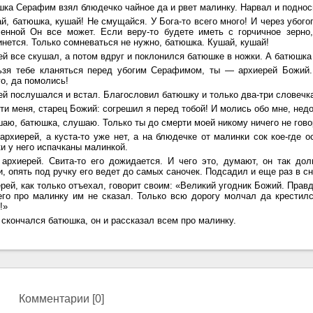
ка Серафим взял блюдечко чайное да и рвет малинку. Нарвал и поднос
, батюшка, кушай! Не смущайся. У Бога-то всего много! И через убог
ченной Он все может. Если веру-то будете иметь с горчичное зерно,
нется. Только сомневаться не нужно, батюшка. Кушай, кушай!
й все скушал, а потом вдруг и поклонился батюшке в ножки. А батюшка 
зя тебе кланяться перед убогим Серафимом, ты — архиерей Божий. 
о, да помолись!
й послушался и встал. Благословил батюшку и только два-три словечка
и меня, старец Божий: согрешил я перед тобой! И молись обо мне, недо
ю, батюшка, слушаю. Только ты до смерти моей никому ничего не говор
архиерей, а куста-то уже нет, а на блюдечке от малинки сок кое-где 
и у него испачканы малинкой.
архиерей. Свита-то его дожидается. И чего это, думают, он так до
, опять под ручку его ведет до самых саночек. Подсадил и еще раз в сн
рей, как только отъехал, говорит своим: «Великий угодник Божий. Правд
его про малинку им не сказал. Только всю дорогу молчал да крестился
!»
 скончался батюшка, он и рассказал всем про малинку.
Комментарии [0]