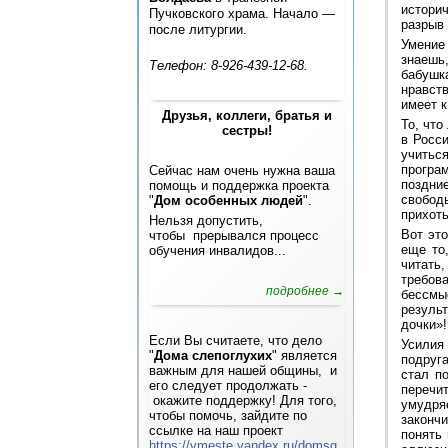
истори
Пучковского храма. Начало —
разрыв
после литургии.
Умение 
знаешь,
Телефон: 8-926-439-12-68.
бабушк
нравст
имеет к
Друзья, коллеги, братья и
То, что
сестры!
в Росси
учитьс
програ
Сейчас нам очень нужна ваша
поздние
помощь и поддержка проекта
свобод
"
Дом особенных людей
".
прихоть
Нельзя допустить,
Вот эт
чтобы прерывался процесс
еще то
обучения инвалидов...
читать
требов
подробнее →
бессмы
результ
дочки»!
Если Вы считаете, что дело
Усилия
"
Дома слепоглухих
" является
подруг
важным для нашей общины, и
стал п
его следует продолжать -
перечи
окажите поддержку! Для того,
умудря
чтобы помочь, зайдите по
закончи
ссылке на наш проект
понять 
https://vmeste.yandex.ru/domsg