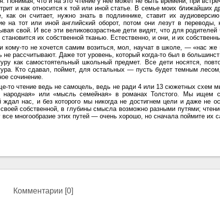
. Понимая, что и на это чтение у нее может не быть времени, при встреч
трит и как относится к той или иной статье. В семье моих ближайших д
е, как он считает, нужно знать в подлиннике, ставит их аудиоверси
ие на тот или иной английский оборот, потом они лезут в переводы, 
вая свой. И все эти великовозрастные дети видят, что для родителей 
 становится их собственной тканью. Естественно, и они, и их собственн
и кому-то не хочется самим возиться, мол, научат в школе, — «нас же 
ь не рассчитывают. Даже тот уровень, который когда-то был в большинс
туру как самостоятельный школьный предмет. Все дети носятся, повт
тура. Кто сдавал, поймет, для остальных — пусть будет темным лесом,
ное сочинение.
е-то чтение ведь не самоцель, ведь не ради 4 или 13 сюжетных схем мы 
 народная» или «мысль семейная» в романах Толстого. Мы ищем с
й ждал нас, и без которого мы никогда не достигнем цели и даже не о
своей собственной, в глубины смысла возможно разными путями; чтени
 все многообразие этих путей — очень хорошо, но сначала поймите их 
Комментарии [0]