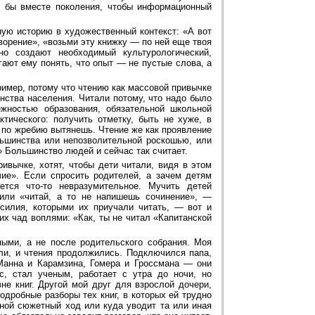
ли бы вместе поколения, чтобы информационный
иную историю в художественный контекст: «А вот
творение», «возьми эту книжку — по ней еще твоя
о создают необходимый культурологический,
ают ему понять, что опыт — не пустые слова, а
пример, потому что чтению как массовой привычке
инства населения. Читали потому, что надо было
ежностью образования, обязательной школьной
тического: получить отметку, быть не хуже, в
м по жребию вытянешь. Чтение же как проявление
льшинства или непозволительной роскошью, или
 Большинство людей и сейчас так считает.
ивычке, хотят, чтобы дети читали, видя в этом
ие». Если спросить родителей, а зачем детям
ся что-то невразумительное. Мучить детей
 или «читай, а то не напишешь сочинение», —
усилия, которыми их приучали читать, — вот и
оих чад воплями: «Как, ты не читал «Капитанской
ыми, а не после родительского собрания. Моя
кли, и чтения продолжились. Подключился папа,
 Манна и Карамзина, Гомера и Гроссмана — они
, стал ученым, работает с утра до ночи, но
не книг. Другой мой друг для взрослой дочери,
одробные разборы тех книг, в которых ей трудно
 иной сюжетный ход или куда уводит та или иная