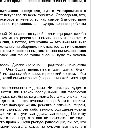
ыйти за пределы своего представления о жизни, в
одинаково: и родители, и дети. Но взрослых это
 от искусства по всем фронтам. Оправдания, что,
-смотреть нечего, и, как самое благочестивое
льная отгороженность — существенная проблема
лей. Я не знаю ни одной семьи, где родители бы
отому что у ребенка в памяти запечатлевается с
е книг, а потому что чтение — это внешний знак
ознанию ни общение, ни открытость, ни познание
стном и неотвязном, кем-то воспринимающемся
более или менее точно знаешь, куда ты хочешь
телей. Диалог «ребенок — родители» неизбежно
». Они будут пронизывать друг друга, будут
 исторический и внеисторический контекст, без
, какой бы «высокой» (скорее, широкой, часто до
 разговаривают с детьми. Нет, нотации, зудеж и
ваются или маской послушания, или хлопнутой
душки, как было, когда мама была маленькая; как
где есть — практически нет проблем с чтением.
 связывающее жизнь ребенка с жизнью, миром,
 ими самими. Без собственного ощущения «связи
адо читать, учиться, двигаться вперед. Поэтому
чего не надо, что они не помогают, не ходят
тного права и Октябрьскую революцию, пишут, что
мели осознать сами, не сумели вытянуть эти