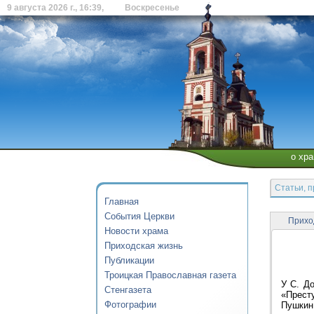
9 августа 2026 г., 16:39, Воскресенье
о хр
Статьи, 
Главная
События Церкви
Приход
Новости храма
Приходская жизнь
Публикации
Троицкая Православная газета
У С. До
Стенгазета
«Прест
Фотографии
Пушкин