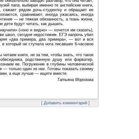
е обязательно заводит разговор, что она читает,
рузей папа, выбирая именно те английские книги,
ю, сажает рядом дочь-студентку и обращает ее
копаются, сравнивают, иногда ужасаясь, иногда
чтение — не тяжкая обязанность, а ткань жизни,
ые дети будут читать, как дышать.
научили» («оно и видно» — хочется им сказать),
тве школ, сегодня недостижим. ЕГЭ напрочь убил
оряя «два примера, два примера», — вот и вся
 в который не ступала нога писавших 6-часовое
читаем книги, не за тем, чтобы знать, что такое
обеседника, родственную душу или фарватер,
сознаем ее. Погружение в глубины человеческой
е — только один из них. Готовы показать своему
сами, а еще лучше — ищите вместе.
Татьяна Морозова
[
Добавить комментарий
]