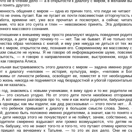
что не в чтении дело — а в открытости к диалогу с миром, в желании в
 понять другого.
енность общения с миром — одна из причин того, что люди не читают 
то не очень пугает. Как не пугает их почти повсеместная отторгнутость
абота, времени нет, уже все прочитал и посмотрел, а сейчас читать
ание, что все это суета и тлен — невозможно принять. Эта доброво
нного массового сознания.
отношении к внешнему миру просто реализуют модель поведения родите
всегда, а дети вдруг почему-то — нет. Так не бывает. И не только п
ества образ человека с книгой, и ему уже никуда не деться от тех ж
 с миром, открытости ему, познания его. Современному же массовому с
шом смысле не нужны. Я не говорю об информационном шуме, повсеме
крытость, — я говорю о направленном познании, выстроенном, когда 
 как говорила Алиса.
ельная выстраиваемость этого диалога с миром — задача именно роди
ет к диалогу «человек — история, культура, мир», «человек и Бог
ржимы от личности ребенка, освободят ее, поместят в тот необходимый
о жизнь никогда не поднимется над безрадостной и убогой горизонталью
на ни казалась.
год, знакомясь с новыми учениками, я вижу одно и то же: родители не
е— это сколько угодно. Но от этого дети почти неизбежно отгоражи
 А вот именно разговоров про то, чем и как жили родители, бабушки-де
а однажды; как мы ездили; как дед рассказывал — этого почти нет… А 
 что ребенок привыкает к диалогу в большом смысле слова. Звено,
ей, должно быть положено именно родителями, а значит, как-то понято
 дети никогда этого не почувствуют и не поймут, зачем, собственно, н
родители смиренно вздыхают или громко возмущаются, что детям ни
ть бабушку, что не знают того-то и того-то, что путают отмену крепос
 пришел на вечеринку к Татьяне, — то это их рук дело. Они не су