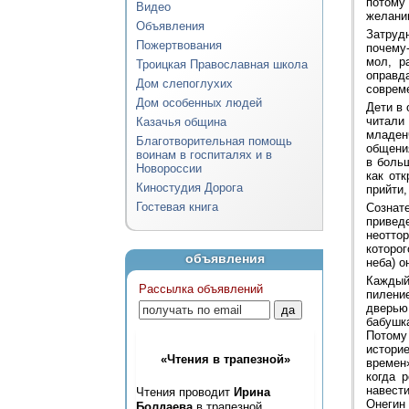
потому 
Видео
желании
Объявления
Затрудн
Пожертвования
почему-
мол, р
Троицкая Православная школа
оправд
Дом слепоглухих
совреме
Дом особенных людей
Дети в 
читали 
Казачья община
младенч
Благотворительная помощь
общения
воинам в госпиталях и в
в боль
Новороссии
как от
Киностудия Дорога
прийти,
Гостевая книга
Сознат
привед
неотто
которог
объявления
неба) о
Каждый 
Рассылка объявлений
пилени
дверью.
бабушк
Потому
истори
«Чтения в трапезной»
времен»
когда 
навести
Чтения проводит
Ирина
Онегин
Болдаева
в трапезной