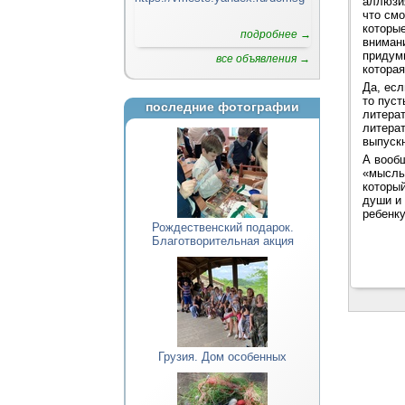
аллюзия
что смо
которы
подробнее →
вниман
придумы
все объявления →
которая
Да, есл
то пуст
последние фотографии
литера
литера
выпуск
А вообщ
«мысль
которы
души и 
ребенку
Рождественский подарок.
Благотворительная акция
Грузия. Дом особенных