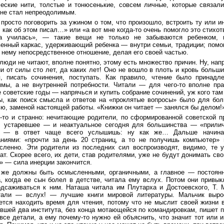
ческие нити, толстые и тонюсенькие, совсем личные, которые связа
 не стал непреодолимым.
просто поговорить за ужином о том, что произошло, встроить ту или 
 как об этом писал…» или «а вот мне когда-то очень помогло это стихо
а училась», — такие вещи не только не забываются ребенком, н
венный каркас, удерживающий ребенка — внутри семьи, традиции; помог
 нему непосредственное отношение, делая его своей частью.
 люди не читают, вполне понятно, этому есть множество причин. Ну, на
и от силы сто лет, да каких лет! Оно не вошло в плоть и кровь больш
я, писать сочинения, поступать. Как правило, чтение было принадл
ммы, а не внутренней потребности. Читали — для чего-то вполне прак
 советские годы — напрячься и купить собрание сочинений, уж кого та
ы, как поиск смысла и ответов на «проклятые вопросы» было для бо
ю, заменой настоящей работы. «Книжки он читает — занялся бы делом!»
о-то и странно: нечитающие родители, по сформированной советской пр
, устаревшее — и неактуальное сегодня для большинства — «прилич
, — в ответ чаще всего услышишь: ну как же… Дальше начинает
аниями: «прочти за день 20 страниц, а то не получишь компьютер»
сленно. Эти родители из последних сил воспроизводят, видимо, те 
ат. Скорее всего, их дети, став родителями, уже не будут донимать св
» — сила инерции закончится.
 же должны быть осмысленными, органичными, а главное — постоянн
а, когда ее сын болел в детстве, читала ему вслух. Потом они привы
одсаживаться к ним. Наташа читала им Плутарха и Достоевского, Т.
тали — вслух! — лучшие книги мировой литературы. Мальчик вырос
ется находить время для чтения, потому что не мыслит своей жизни в
вшей два института, без конца мотающейся по командировкам, пишет п
все детали, а ему почему-то нужно ей объяснить, что значит тот или