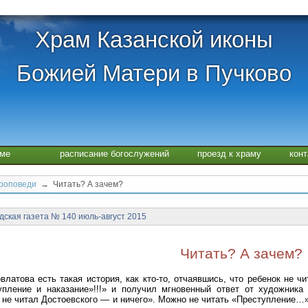
Храм Казанской иконы
Божией Матери в Пучково
аме
расписание богослужений
проезд к храму
кон
проповеди
→ Читать? А зачем?
ская газета № 140 июль-август 2015
Читать? А зачем?
влатова есть такая история, как кто-то, отчаявшись, что ребенок не ч
упление и наказание»!!!» и получил мгновенный ответ от художника
 не читал Достоевского — и ничего». Можно не читать «Преступление…»