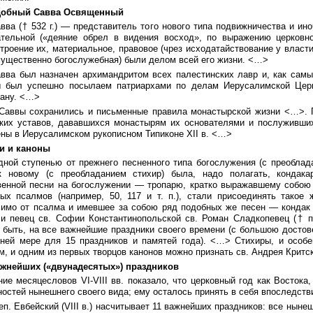
добный Савва Освященный
вва († 532 г.) — представитель того нового типа подвижничества и и
ательной («деяние обрел в видения восход», по выражению церковно
троение их, материальное, правовое (чрез исходатайствование у власти
мущественно богослужебная) были делом всей его жизни. <…>
авва был назначен архимандритом всех палестинских лавр и, как сам
 был успешно посылаем патриархами по делам Иерусалимской Церк
ану. <…>
 Саввы сохранились и письменные правила монастырской жизни <…>. 
ских уставов, дававшихся монастырям их основателями и послуживши
ны в Иерусалимском рукописном Типиконе XII в. <…>
и и каноны
дной ступенью от прежнего песненного типа богослужения (с преоблад
 к новому (с преобладанием стихир) была, надо полагать, кондак
венной песни на богослужении — тропарю, кратко выражавшему собою
рых псалмов (например, 50, 117 и т. п.), стали присоединять такое
симо от псалма и имевшее за собою ряд подобных же песен — кондак
ли певец св. Софии Константинопольской св. Роман Сладкопевец († пе
 быть, на все важнейшие праздники своего времени (с большою достов
йней мере для 15 праздников и памятей года). <…> Стихиры, и особ
, и одним из первых творцов канонов можно признать св. Андрея Критског
ажнейших («двунадесятых») праздников
ие месяцесловов VI-VIII вв. показало, что церковный год как Восток
остей нынешнего своего вида; ему осталось принять в себя впоследст
еп. Евбейский (VIII в.) насчитывает 11 важнейших праздников: все нын