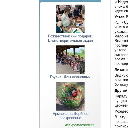
и Недел
эпоха 
идее с
Устав 
<…> Сут
и не в 
указыва
Рождественский подарок.
мало на
Благотворительная акция
Велико
последо
устава
латинян
время 
последо
Литани
Видную
Грузия. Дом особенных
они по
богосл
Другой
Наряду
существ
церкве
Рождес
Ярмарка на Вербное
В эту 
воскресенье
появив
все фотографии →
приписы