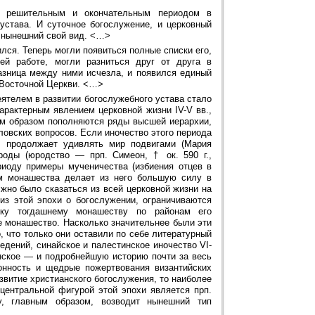
е решительным и окончательным периодом в
устава. И суточное богослужение, и церковный
 нынешний свой вид. <…>
ился. Теперь могли появиться полные списки его,
ней работе, могли разниться друг от друга в
азница между ними исчезла, и появился единый
 Восточной Церкви. <…>
ятелем в развитии богослужебного устава стало
арактерным явлением церковной жизни IV-V вв.,
ным образом пополняются ряды высшей иерархии,
ловских вопросов. Если иночество этого периода
но продолжает удивлять мир подвигами (Мария
 роды (юродство — прп. Симеон, † ок. 590 г.,
риоду примеры мученичества (избиения отцев в
м монашества делает из него большую силу в
жно было сказаться из всей церковной жизни на
из этой эпохи о богослужении, ограничиваются
нку тогдашнему монашеству по районам его
ое монашество. Насколько значительнее были эти
о, что только они оставили по себе литературный
едений, синайское и палестинское иночество VI-
инское — и подробнейшую историю почти за весь
лонность и щедрые пожертвования византийских
звитие христианского богослужения, то наиболее
центральной фигурой этой эпохи является прп.
у, главным образом, возводит нынешний тип