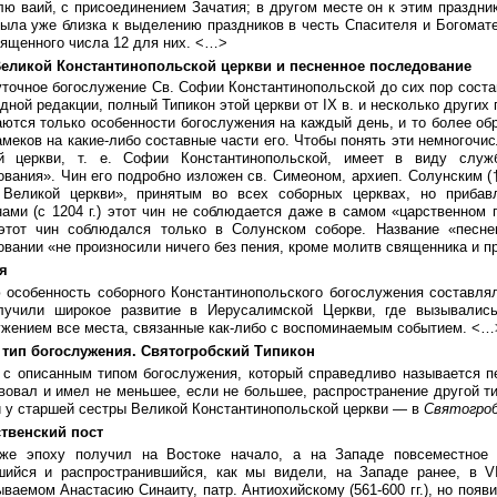
ю ваий, с присоединением Зачатия; в другом месте он к этим праздни
была уже близка к выделению праздников в честь Спасителя и Богомат
вященного числа 12 для них. <…>
Великой Константинопольской церкви и песненное последование
очное богослужение Св. Софии Константинопольской до сих пор состав
одной редакции, полный Типикон этой церкви от IX в. и несколько других
ются только особенности богослужения на каждый день, и то более обр
меков на какие-либо составные части его. Чтобы понять эти немногочис
й церкви, т. е. Софии Константинопольской, имеет в виду служб
вания». Чин его подробно изложен св. Симеоном, архиеп. Солунским (†
 Великой церкви», принятым во всех соборных церквах, но прибавл
ами (с 1204 г.) этот чин не соблюдается даже в самом «царственном г
этот чин соблюдался только в Солунском соборе. Название «песне
вании «не произносили ничего без пения, кроме молитв священника и п
я
 особенность соборного Константинопольского богослужения составл
лучили широкое развитие в Иерусалимской Церкви, где вызывалис
ужением все места, связанные как-либо с воспоминаемым событием. <…
 тип богослужения. Святогробский Типикон
 с описанным типом богослужения, который справедливо называется п
овал и имел не меньшее, если не большее, распространение другой ти
й у старшей сестры Великой Константинопольской церкви — в
Святогроб
твенский пост
же эпоху получил на Востоке начало, а на Западе повсеместное
шийся и распространившийся, как мы видели, на Западе ранее, в V
ваемом Анастасию Синаиту, патр. Антиохийскому (561-600 гг.), но появ