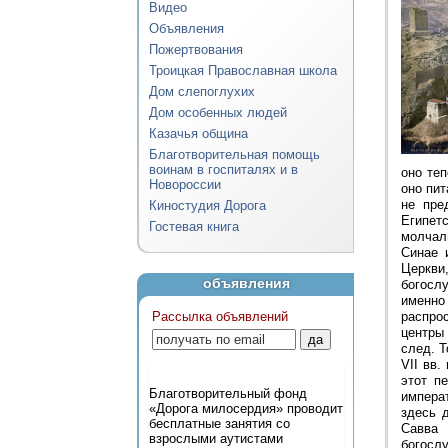
Видео
Объявления
Пожертвования
Троицкая Православная школа
Дом слепоглухих
Дом особенных людей
Казачья община
Благотворительная помощь
воинам в госпиталях и в
оно те
Новороссии
оно пит
не пре
Киностудия Дорога
Египет
Гостевая книга
молчал
Синае 
Церкви
объявления
богосл
именно
Рассылка объявлений
распрос
центры 
след. Т
VII вв
этот п
Благотворительный фонд
императ
«Дорога милосердия» проводит
здесь 
бесплатные занятия со
Савва 
взрослыми аутистами
богосл