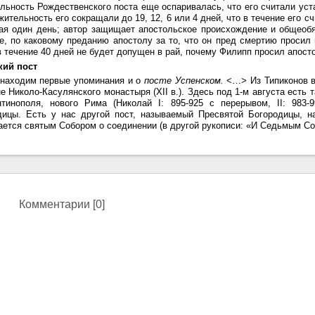
льность Рождественского поста еще оспаривалась, что его считали ус
ительность его сокращали до 19, 12, 6 или 4 дней, что в течение его 
ая один день; автор защищает апостольское происхождение и общеобя
е, по каковому преданию апостолу за то, что он пред смертию просил
в течение 40 дней не будет допущен в рай, почему Филипп просил апосто
кий пост
. находим первые упоминания и о
посте Успенском.
<…> Из Типиконов вп
е Николо-Касулянского монастыря (XII в.). Здесь под 1-м августа есть
нтинополя, нового Рима (Николай I: 895-925 с перерывом, II: 983-
дицы. Есть у нас другой пост, называемый Пресвятой Богородицы, н
ается святым Собором о соединении (в другой рукописи: «И Седьмым С
Комментарии [0]