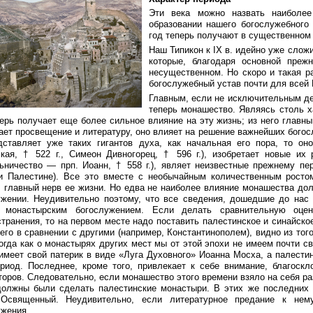
Эти века можно назвать наиболе
образовании нашего богослужебного 
год теперь получают в существенном
Наш Типикон к IX в. идейно уже слож
которые, благодаря основной преж
несущественном. Но скоро и такая р
богослужебный устав почти для всей
Главным, если не исключительным де
теперь монашество. Являясь столь х
перь получает еще более сильное влияние на эту жизнь; из него глав
ает просвещение и литературу, оно влияет на решение важнейших богос
дставляет уже таких гигантов духа, как начальная его пора, то о
ская, † 522 г., Симеон Дивногорец, † 596 г.), изобретает новые их
ьничество — прп. Иоанн, † 558 г.), являет неизвестные прежнему пе
и Палестине). Все это вместе с необычайным количественным росто
, главный нерв ее жизни. Но едва не наиболее влияние монашества дол
ужении. Неудивительно поэтому, что все сведения, дошедшие до нас 
 монастырским богослужением. Если делать сравнительную оце
транения, то на первом месте надо поставить палестинское и синайск
его в сравнении с другими (например, Константинополем), видно из тог
огда как о монастырях других мест мы от этой эпохи не имеем почти св
. имеет свой патерик в виде «Луга Духовного» Иоанна Мосха, а палест
ериод. Последнее, кроме того, привлекает к себе внимание, благоск
оров. Следовательно, если монашество этого времени взяло на себя ра
должны были сделать палестинские монастыри. В этих же последних 
Освященный. Неудивительно, если литературное предание к нем
ужения.