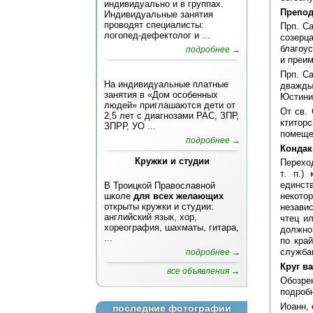
индивидуально и в группах.
Препо
Индивидуальные занятия
проводят специалисты:
Прп. Са
логопед-дефектолог и ...
созерц
благоус
подробнее →
и преи
Прп. С
На индивидуальные платные
дважды
занятия в «Дом особенных
Юстини
людей» приглашаются дети от
От св.
2,5 лет с диагнозами РАС, ЗПР,
ктитор
ЗПРР, УО ...
помеще
подробнее →
Кондак
Кружки и студии
Перехо
т. п.)
единст
В Троицкой Православной
некото
школе
для всех желающих
открыты кружки и студии:
незави
английский язык, хор,
чтец и
хореография, шахматы, гитара,
должно
...
по кра
службам
подробнее →
Круг в
все объявления →
Обозрен
подробн
Иоанн, 
последние фотографии