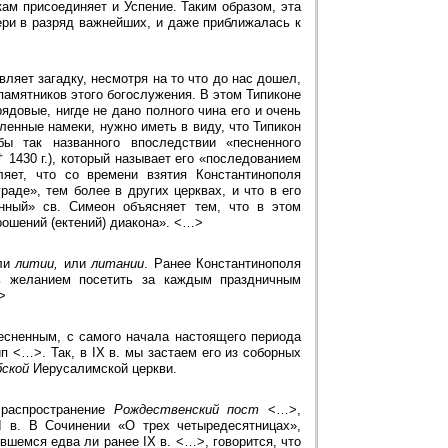
кам присоединяет и Успение. Таким образом, эта
ери в разряд важнейших, и даже приближалась к
ляет загадку, несмотря на то что до нас дошел,
 памятников этого богослужения. В этом Типиконе
ядовые, нигде не дано полного чина его и очень
ленные намеки, нужно иметь в виду, что Типикон
ы так названного впоследствии «песненного
 1430 г.), который называет его «последованием
яет, что со времени взятия Константинополя
раде», тем более в других церквах, и что в его
нный» св. Симеон объясняет тем, что в этом
рошений (ектений) диакона». <…>
яли
литии,
или
литании
. Ранее Константинополя
ь желанием посетить за каждым праздничным
>
есненным, с самого начала настоящего периода
п <…>. Так, в IX в. мы застаем его из соборных
ской
Иерусалимской церкви.
 распространение
Рождественский пост
<…>,
I в. В Сочинении «О трех четыредесятницах»,
ившемся едва ли ранее IX в. <…>, говорится, что