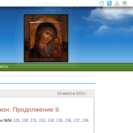
такты
23 августа 2015 г.
кон. Продолжение 9.
о в №№
129
,
130
,
131
,
132
,
134
,
135
,
136
,
137
,
139
.