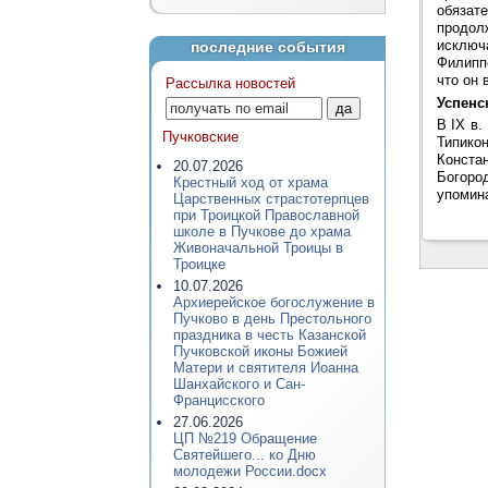
обязате
продолж
исключ
последние события
Филипп
что он 
Рассылка новостей
Успенс
В IX в
Пучковские
Типикон
Конста
20.07.2026
Богоро
Крестный ход от храма
упомин
Царственных страстотерпцев
при Троицкой Православной
школе в Пучкове до храма
Живоначальной Троицы в
Троицке
10.07.2026
Архиерейское богослужение в
Пучково в день Престольного
праздника в честь Казанской
Пучковской иконы Божией
Матери и святителя Иоанна
Шанхайского и Сан-
Францисского
27.06.2026
ЦП №219 Обращение
Святейшего... ко Дню
молодежи России.docx