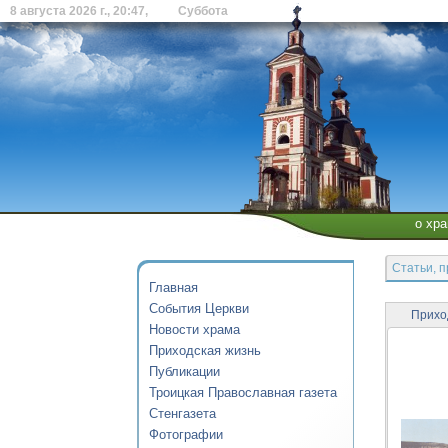
8 августа 2026 г., 20:47, Суббота
о хр
Статьи, 
Главная
События Церкви
Приход
Новости храма
Приходская жизнь
Публикации
Троицкая Православная газета
Стенгазета
Фотографии