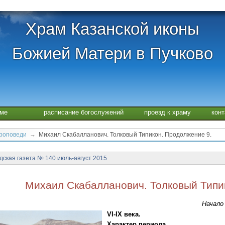
Храм Казанской иконы
Божией Матери в Пучково
аме
расписание богослужений
проезд к храму
кон
проповеди
→ Михаил Скабалланович. Толковый Типикон. Продолжение 9.
ская газета № 140 июль-август 2015
Михаил Скабалланович. Толковый Типи
Начал
VI-IX века.
Характер периода