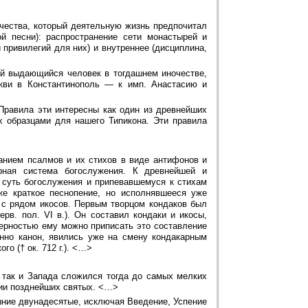
ночества, который деятельную жизнь предпочитал
й песни): распространение сети монастырей и
 привилегий для них) и внутреннее (дисциплина,
ый выдающийся человек в тогдашнем иночестве,
ви в Константинополь — к имп. Анастасию и
Правила эти интересны как один из древнейших
х образцами для нашего Типикона. Эти правила
анием псалмов и их стихов в виде антифонов и
арная система богослужения. К древнейшей и
 суть богослужения и припевавшемуся к стихам
 же краткое песнопение, но исполнявшееся уже
 с рядом икосов. Первым творцом кондаков был
рв. пол. VI в.). Он составил кондаки и икосы,
ерностью ему можно приписать это составление
енно канон, явились уже на смену кондакарным
о († ок. 712 г.). <…>
а, так и Запада сложился тогда до самых мелких
вии позднейших святых. <…>
ешние двунадесятые, исключая Введение, Успение