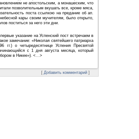
тановлением не апостольским, а монашеским, что
считали позволительным вкушать все, кроме мяса,
зательность поста ссылкою на предание об ап.
 небесной кары своим мучителям, было открыто,
лов поститься за него эти дни.
ервые указание на Успенский пост встречаем в
 такое замечание: «Николая святейшего патриарха
996 гг.) о четыредесятнице Успения Пресвятой
ачинающийся с 1 дня августа месяца, который
обором в Никее»). <…>
[
Добавить комментарий
]