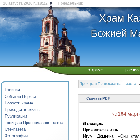
10 августа 2026 г., 18:22, Понедельник
Храм Ка
Божией Ма
о храме
распис
Троицкая Православная газета
→
Главная
События Церкви
Скачать PDF
Новости храма
Приходская жизнь
№ 164 март
Публикации
Троицкая Православная газета
В номере:
Стенгазета
Приходская жизнь
Фотографии
Игум. Домника. «Они стал