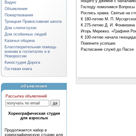
общего у джембе с балалайк
Видео
Господу помолимся Вопросы 
Объявления
Роспись храма. Святые на ст
Пожертвования
К 180-летию М. П. Мусоргско
Троицкая Православная школа
К 275-летию Д. И. Фонвизина
Дом слепоглухих
Игорь Мережко. «Графиня Рос
Дом особенных людей
К 100-летию начала геноцида
Казачья община
Помяните усопших
Благотворительная помощь
Расписание служб до Пасхи
воинам в госпиталях и в
Новороссии
Киностудия Дорога
Гостевая книга
объявления
Рассылка объявлений
Хореографическая студия
для взрослых
Продолжается набор в
хореографическую студию для