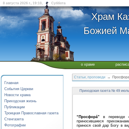
8 августа 2026 г., 19:10, Суббота
Храм Ка
Божией Ма
о храме
распис
Статьи, проповеди
→ Просфор
Главная
События Церкви
Приходская газета № 49 июль 
Новости храма
Приходская жизнь
Публикации
Троицкая Православная газета
“Просфорá”
в переводе с
Стенгазета
приносившиеся прихожанами,
Фотографии
принося свой дар Богу в ви