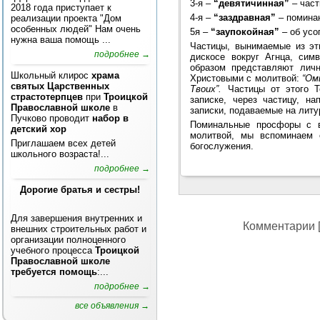
3-я –
“девятичинная”
– част
2018 года приступает к
4-я –
“заздравная”
– помина
реализации проекта "Дом
особенных людей" Нам очень
5я –
“заупокойная”
– об усо
нужна ваша помощь ...
Частицы, вынимаемые из эт
подробнее →
дискосе вокруг Агнца, сим
образом представляют лич
Школьный клирос
храма
Христовыми с молитвой:
“Ом
святых Царственных
Твоих”.
Частицы от этого Те
страстотерпцев
при
Троицкой
записке, через частицу, н
Православной школе
в
записки, подаваемые на литу
Пучково проводит
набор в
Поминальные просфоры с 
детский хор
молитвой, мы вспоминаем 
Приглашаем всех детей
богослужения.
школьного возраста!...
подробнее →
Дорогие братья и сестры!
Для завершения внутренних и
Комментарии [
внешних строительных работ и
организации полноценного
учебного процесса
Троицкой
Православной школе
требуется помощь
:...
подробнее →
все объявления →