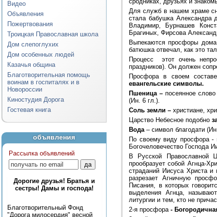
сродниках, друзьях и знаком
Видео
Для служб в нашем храме с
Объявления
стала бабушка Александра 
Пожертвования
Владимир, Бурнашев Конст
Брагиных, Фирсова Александр
Троицкая Православная школа
Выпекаются просфоры дома.
Дом слепоглухих
батюшка отвечал, как это тал
Дом особенных людей
Процесс этот очень непро
Казачья община
праздников). Он должен соп
Благотворительная помощь
Просфора в своем состав
воинам в госпиталях и в
евангельские символы.
Новороссии
Пшеница –
посеянное слово Б
Киностудия Дорога
(Ин. 6 гл.).
Гостевая книга
Соль земли –
христиане, хри
Царство Небесное подобно
з
Вода
– символ благодати (Ин.
объявления
По своему виду просфора - 
Богочеловечество Господа Ии
Рассылка объявлений
В Русской Православной 
прообразует собой Агнца-Хр
страданий Иисуса Христа и
разрезает Агничную просф
Дорогие друзья! Братья и
Писания, в которых говорит
сестры! Дамы и господа!
выделения Агнца, называю
литургии и тем, кто не прича
Благотворительный Фонд
2-я просфора
- Богородична
"Дорога милосердия" весной