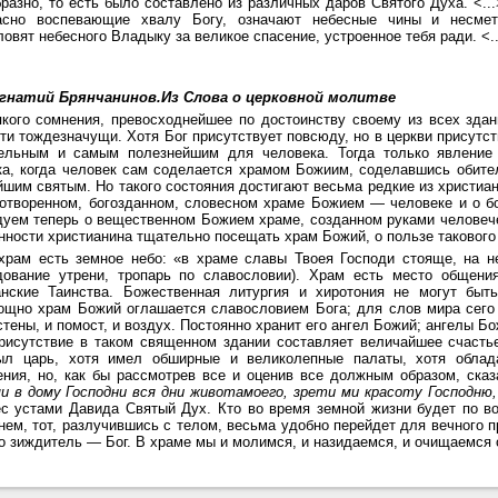
разно, то есть было составлено из различных даров Святого Духа. <.
асно воспевающие хвалу Богу, означают небесные чины и несмет
овят небесного Владыку за великое спасение, устроенное тебя ради. <..
гнатий Брянчанинов.
Из Слова о церковной молитве
якого сомнения, превосходнейшее по достоинству своему из всех здан
ти тождезначущи. Хотя Бог присутствует повсюду, но в церкви присут
ельным и самым полезнейшим для человека. Тогда только явление
ка, когда человек сам соделается храмом Божиим, соделавшись обите
шим святым. Но такого состояния достигают весьма редкие из христиан
котворенном, богозданном, словесном храме Божием — человеке и о бо
дуем теперь о вещественном Божием храме, созданном руками человече
нности христианина тщательно посещать храм Божий, о пользе такового
храм есть земное небо: «в храме славы Твоея Господи стояще, на н
дование утрени, тропарь по славословии). Храм есть место общени
анские Таинства. Божественная литургия и хиротония не могут быт
ощно храм Божий оглашается славословием Бога; для слов мира сего 
тены, и помост, и воздух. Постоянно хранит его ангел Божий; ангелы 
Присутствие в таком священном здании составляет величайшее счастье
ыл царь, хотя имел обширные и великолепные палаты, хотя облад
ения, но, как бы рассмотрев все и оценив все должным образом, ска
и в дому Господни вся дни живота
моего, зрети ми красоту Господню
ес устами Давида Святый Дух. Кто во время земной жизни будет по в
нем, тот, разлучившись с телом, весьма удобно перейдет для вечного 
о зиждитель — Бог. В храме мы и молимся, и назидаемся, и очищаемся 