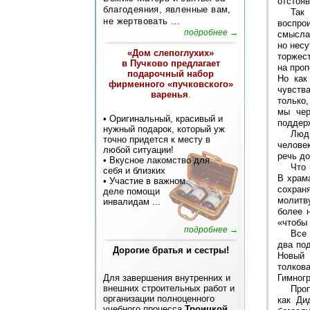
отстояв
благодеяния, явленные вам,
Так
не жертвовать ...
воспро
подробнее →
смысла:
но несу
«Дом слепоглухих»
торжест
в Пучково предлагает
на проп
подарочный набор
Но как
фирменного «пучковского»
чувств
варенья
.
только,
мы чер
• Оригинальный, красивый и
поддер
нужный подарок, который уж
Люд
точно придется к месту в
челове
любой ситуации!
речь до
• Вкусное лакомство для
Что 
себя и близких
В храм
• Участие в важном
сохран
деле помощи
молитв
инвалидам
...
более 
«чтобы
подробнее →
Все 
два по
Дорогие братья и сестры!
Новый 
толков
Для завершения внутренних и
Гимногр
внешних строительных работ и
Проп
организации полноценного
как Ди
учебного процесса
Троицкой