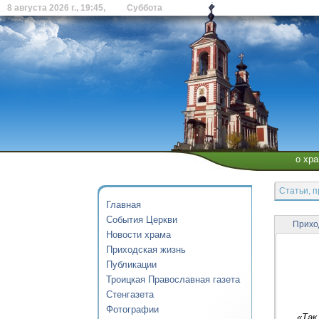
8 августа 2026 г., 19:45, Суббота
о хр
Статьи, 
Главная
События Церкви
Прихо
Новости храма
Приходская жизнь
Публикации
Троицкая Православная газета
Стенгазета
Фотографии
«Так