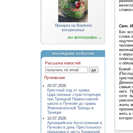
разнооб
велегл
славосл
Ярмарка на Вербное
Свт. И
воскресенье
Без вс
слова э
все фотографии →
ощутит
челове
величай
последние события
о неру
побесе
Рассылка новостей
о обяза
Божий 
(После
Пучковские
христи
Деннон
20.07.2026
самые с
Крестный ход от храма
него. 
Царственных страстотерпцев
хотя б
при Троицкой Православной
увесел
школе в Пучкове до храма
жити м
Живоначальной Троицы в
произн
Троицке
жить в 
которог
10.07.2026
Архиерейское богослужение в
Пучково в день Престольного
праздника в честь Казанской