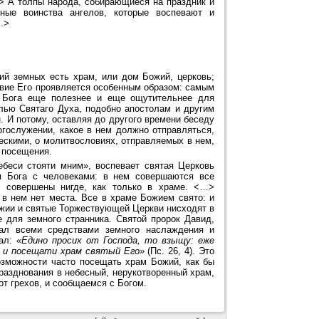
..> А толпы народа, собирающиеся на праздник и
ные воинства ангелов, которые воспевают и
.>
ий земных есть храм, или дом Божий, церковь;
ствие Его проявляется особенным образом: самым
 Бога еще полезнее и еще ощутительнее для
лью Святаго Духа, подобно апостолам и другим
. И потому, оставляя до другого времени беседу
гослужении, какое в нем должно отправляться,
скими, о молитвословиях, отправляемых в нем,
 посещения.
ебеси стояти мним», воспевает святая Церковь
я Бога с человеками: в нем совершаются все
ь совершены нигде, как только в храме. <…>
в нем нет места. Все в храме Божием свято: и
Божии и святые Торжествующей Церкви нисходят в
 для земного странника. Святой пророк Давид,
ал всеми средствами земного наслаждения и
зал:
«Едино просих от Господа, то взыщу: еже
, и посещати храм святый Его»
(Пс. 26, 4). Это
озможности часто посещать храм Божий, как бы
празднования в небесный, нерукотворенный храм,
от грехов, и сообщаемся с Богом.