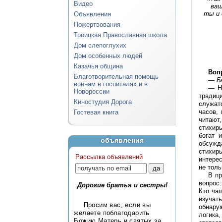
Видео
ваш
ты и 
Объявления
Пожертвования
Троицкая Православная школа
Дом слепоглухих
Дом особенных людей
Казачья община
Воп
Благотворительная помощь
—
Б
воинам в госпиталях и в
—
Н
Новороссии
традиц
Киностудия Дорога
служат
часов,
Гостевая книга
читают,
стихир
богат 
объявления
обсужда
стихиры
Рассылка объявлений
интерес
не толь
В пр
вопрос
Дорогие братья и сестры!
Кто ча
изучат
Просим вас, если вы
обнару
желаете поблагодарить
логика
Божию Матерь и святых за