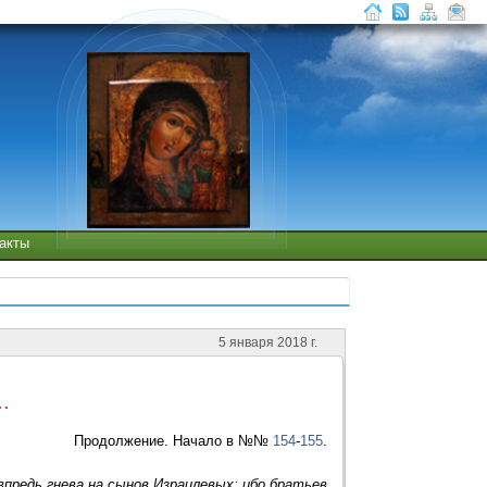
такты
5 января 2018 г.
.
Продолжение. Начало в №№
154
-
155
.
впредь гнева на сынов Израилевых; ибо братьев