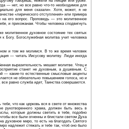
-другому говоришь, нежели на лекции или уроке.
гда — нет, но все равно что-то необходимое для
циально для меня сказали». Хотя, может, я не
качестве «лирического отступления» или примера
м на его вопрос. Проповедь — это молитвенное
себе, и прихожанам. Чтобы человека сподвигнуть
же молитвенное духовное состояние тех святых
и к Богу. Богослужебная молитва учит человека
ном и том же молимся. В то же время человек
дация — читать Иисусову молитву. Люди иногда
обенная выразительность мешает молитве. Чтец и
восприятие станет не духовным, а душевным. С
ой — какие-то естественные смысловые акценты
елается не обязательно повышением голоса, но и
, все равно служба идет, Таинства совершаются.
ебе, что как церковь вся в свете от множества
че рукотворенного храма, должен быть весь в
ыслы, которые должны светить в тебе, подобно
 чтобы все были огненны и блистали светом Духа
а духовное миро, то есть на благодать Святого
миро надлежит стяжать и тебе так, чтоб оно было