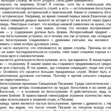
 большую службу, не хотят уходить: силы даже прибавились.
 изучать ли мирянину Устав? Я считаю, хотя бы в небольшом объ
изводится последовательность служб, а есть — истолкование богослуж
 символический, исторический и практический. Какие-то элементы бого
т историческую. Например, во время гонений первых веков Евангелие х
венно северной дверью выносят из алтаря и тут же вносят через Царс
оведь. Некоторые считают, что вообще никакой символики не нужно, г
 все совершается — тоже важно, потому что человек воспринимае
ами — у содержания должна быть форма. Интереснейший предмет — 
 как богослужение устроено, но и почему оно так устроено, как склады
ез богослужение соединяемся с древними святыми, мы молимся 
живать с ними особую духовную связь.
и часто жалуются, что отвлекаются во время службы. Причины во мн
к не знает последовательности службы, либо знает слишком хорошо и 
лжна идти о самовоспитании.
касается длительности богослужения, есть три варианта. В монастыр
ах — по-разному. В нашем храме мы стараемся придерживаться среднег
яя всю структуру. В тех храмах, где слишком сокращают, люди «не усп
у. Особенно это касается больших праздничных служб. Может быть и
наполненное духовное состояние. Поэтому я против сильного сокраще
 не переутомились».
богослужение пронизано Священным Писанием. Среди святоотеческих т
дхода: одни авторы основываются на трудах богословов и на своем ду
Богослов, — в основном на богослужении. И действительно, ведь о
анием Библии. В православной гимнографии огромное количество явных
афы использовали и творения отцов, и Писание.
оведь также является частью богослужения, причем с древности, с пер
дахи, мы видим, что после чтения Писания на литургии всегда сл