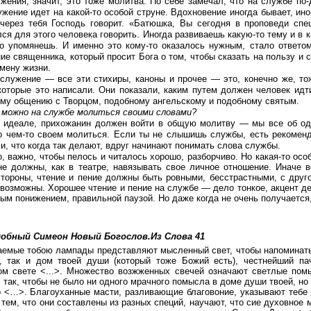
жения, значит, это тоже молитва. По себе замечал, что на службе по
жение идет на какой-то особой струне. Вдохновение иногда бывает, ино
через тебя Господь говорит. «Батюшка, Вы сегодня в проповеди спе
ся для этого человека говорить. Иногда развиваешь какую-то тему и в 
то упомянешь. И именно это кому-то оказалось нужным, стало ответо
ие священника, который просит Бога о том, чтобы сказать на пользу и 
мену жизни.
служение — все эти стихиры, каноны и прочее — это, конечно же, то
 которые это написали. Они показали, каким путем должен человек идт
ому общению с Творцом, подобному ангельскому и подобному святым.
 можно на службе молиться своими словами?
 идеале, прихожанин должен войти в общую молитву — мы все об од
о чем-то своем молиться. Если ты не слышишь службы, есть рекомен
и, что когда так делают, вдруг начинают понимать слова службы.
, важно, чтобы пелось и читалось хорошо, разборчиво. Но какая-то ос
не должны, как в театре, навязывать свое личное отношение. Иначе 
стороны, чтение и пение должны быть ровными, бесстрастными, с друг
возможны. Хорошее чтение и пение на службе — дело тонкое, акцент д
ым понижением, правильной паузой. Но даже когда не очень получается
обный Симеон Новый Богослов.
Из Слова 41
аемые тобою лампады представляют мысленный свет, чтобы напоминать т
, так и дом твоей души (который тоже Божий есть), честнейший па
ом свете <...>. Множество возжженных свечей означают светлые пом
 так, чтобы не было ни одного мрачного помысла в доме души твоей, но
о <…>. Благоуханные масти, разливающие благовоние, указывают тебе н
 тем, что они составлены из разных специй, научают, что сие духовное 