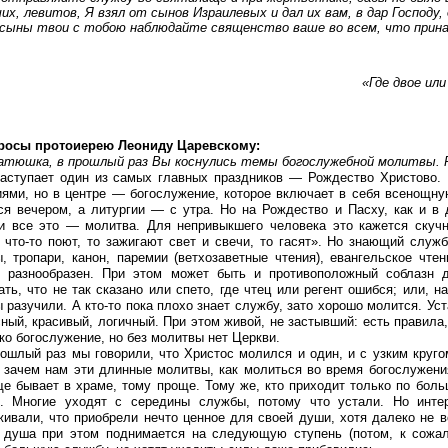
их, левитов, Я взял от сынов Израилевых и дал их вам, в дар Господу,
сыны твои с тобою наблюдайте священство ваше во всем, что прина
«Где двое ил
росы протоиерею Леониду Царевскому:
атюшка, в прошлый раз Вы коснулись темы богослужебной молитвы. Р
аступает один из самых главных праздников — Рождество Христово.
иями, но в центре — богослужение, которое включает в себя всенощн
ся вечером, а литургии — с утра. Но на Рождество и Пасху, как и в
 и все это — молитва. Для непривыкшего человека это кажется скуч
 что-то поют, то зажигают свет и свечи, то гасят». Но знающий служ
ы, тропари, канон, паремии (ветхозаветные чтения), евангельское чт
и разнообразен. При этом может быть и противоположный соблазн д
ть, что не так сказано или спето, где чтец или регент ошибся; или, н
 разучили. А кто-то пока плохо знает службу, зато хорошо молится. Ус
ный, красивый, логичный. При этом живой, не застывший: есть правила
ко богослужение, но без молитвы нет Церкви.
ошлый раз мы говорили, что Христос молился и один, и с узким круго
: зачем нам эти длинные молитвы, как молиться во время богослужени
ще бывает в храме, тому проще. Тому же, кто приходит только по бол
ь. Многие уходят с середины службы, потому что устали. Но интер
живали, что приобрели нечто ценное для своей души, хотя далеко не 
, душа при этом поднимается на следующую ступень (потом, к сожал