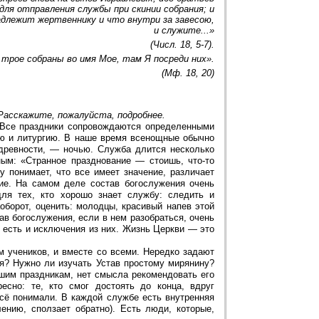
 для отправления службы при скинии собрания; и
длежит жертвеннику и что внутри за завесою,
и служите...»
(Числ. 18, 5-7).
и трое собраны во имя Мое, там Я посреди них».
(Мф. 18, 20)
асскажите, пожалуйста, подробнее.
 Все праздники сопровождаются определенными
ую и литургию. В наше время всенощные обычно
 древности, — ночью. Служба длится несколько
ным: «Странное празднование — стоишь, что-то
бу понимает, что все имеет значение, различает
ение. На самом деле состав богослужения очень
ля тех, кто хорошо знает службу: следить и
аоборот, оценить: молодцы, красивый напев этой
тав богослужения, если в нем разобраться, очень
, есть и исключения из них. Жизнь Церкви — это
м учеников, и вместе со всеми. Нередко задают
я? Нужно ли изучать Устав простому мирянину?
ьшим праздникам, нет смысла рекомендовать его
есно: те, кто смог достоять до конца, вдруг
всё понимали. В каждой службе есть внутренняя
ению, сползает обратно). Есть люди, которые,