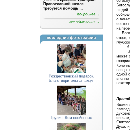
богослу
Православной школе
Богослу
требуется помощь
:...
людей 
подробнее →
собирал
о чем-
все объявления →
состоян
на пере
Бого
последние фотографии
отцов,
глубок
—
А
—
В
может 
говорил
Конечно
певцы 
одной 
Рождественский подарок.
вполне 
Благотворительная акция
некотор
Препод
Возжиг
лампад
духовн
Грузия. Дом особенных
свечам,
Святог
Духа; и