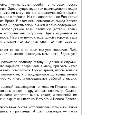
еме, нужно. Есть пособия, в которых просто
ения. Здесь существует три взаимодополняющих
служения могут не нести практической нагрузки,
ранили в тайнике. Ныне напрестольное Евангелие
кие Врата. В этом есть символика: выход Христа
лавное — практический смысл и само содержание.
т богослужение всем своим существом, всеми
историческая литургика. Здесь изучается не
валось. Нам это ценно с еще одной стороны: ведь
и служим так же, как они. Так нам удается
огом те же, о которых мы уже говорили. Либо
молитва может проходить мимо него. Здесь уже
ях служат по полному Уставу — длинные службы.
о варианта: сокращаем в меру, при этом четко
евают» помолиться. Нужно время, чтобы войти в
 поэтому те, кто продержался до конца, имеют
ния, хотя его и оправдывают заботой о людях:
ворений, касающихся толкования Писания, есть
ховном опыте, а другие, как, например, Симеон
но само является очень ярким, интереснейшим
 и скрытых цитат из Ветхого и Нового Завета.
вого века. Читая исторические источники, такие
едовала проповедь. А раз проповедь — часть