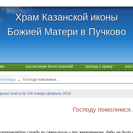
Храм Казанской иконы
Божией Матери в Пучково
аме
расписание богослужений
проезд к храму
кон
проповеди
→ Господу помолимся...
дская газета № 156 январь-февраль 2018
Господу помолимся..
 отправляйте службу во святилище и при жертвеннике, дабы не было 