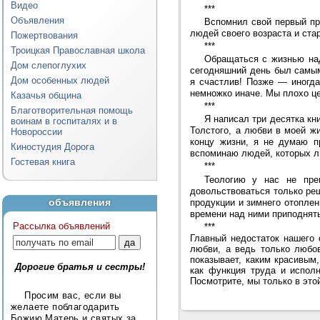
Видео
***
Объявления
Вспомнил свой первый пр
людей своего возраста и ста
Пожертвования
***
Троицкая Православная школа
Обращаться с жизнью над
Дом слепоглухих
сегодняшний день был самым
Дом особенных людей
я счастлив! Позже — иногда
немножко иначе. Мы плохо це
Казачья община
***
Благотворительная помощь
Я написал три десятка кн
воинам в госпиталях и в
Толстого, а любви в моей жи
Новороссии
концу жизни, я не думаю п
Киностудия Дорога
вспоминаю людей, которых л
Гостевая книга
***
Теологию у нас не пре
довольствоваться только реш
объявления
продукции и зимнего отоплен
времени над ними приподнят
Рассылка объявлений
***
Главный недостаток нашего 
любви, а ведь только любо
показывает, каким красивым
Дорогие братья и сестры!
как функция труда и исполн
Посмотрите, мы только в это
Просим вас, если вы
желаете поблагодарить
Божию Матерь и святых за