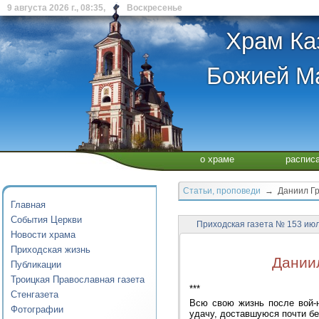
9 августа 2026 г., 08:35, Воскресенье
Храм Ка
Божией Ма
о храме
распис
Статьи, проповеди
→ Даниил Гран
Главная
События Церкви
Приходская газета № 153 июл
Новости храма
Приходская жизнь
Даниил
Публикации
Троицкая Православная газета
***
Стенгазета
Всю свою жизнь после вой-
Фотографии
удачу, доставшуюся почти бе