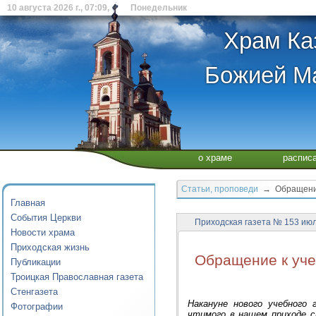
10 августа 2026 г., 07:09, Понедельник
Храм Ка
Божией Ма
о храме
распис
Статьи, проповеди
→ Обращение 
Главная
События Церкви
Приходская газета № 153 июл
Новости храма
Приходская жизнь
Обращение к уче
Публикации
Троицкая Православная газета
Стенгазета
Накануне нового учебного 
Фотографии
чтимого в нашем приходе с