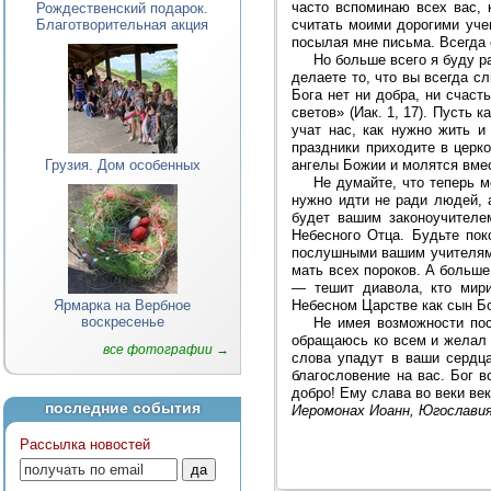
часто вспоминаю всех вас, 
Рождественский подарок.
считать моими дорогими уче
Благотворительная акция
посылая мне письма. Всегда
Но больше всего я буду р
делаете то, что вы всегда с
Бога нет ни добра, ни счаст
светов» (Иак. 1, 17). Пусть 
учат нас, как нужно жить и
праздники приходите в церк
ангелы Божии и молятся вмес
Грузия. Дом особенных
Не думайте, что теперь м
нужно идти не ради людей, а
будет вашим законоучителе
Небесного Отца. Будьте по
послушными вашим учителям и
мать всех пороков. А больше
— тешит диавола, кто мири
Небесном Царстве как сын Бо
Ярмарка на Вербное
воскресенье
Не имея возможности пос
обращаюсь ко всем и желал 
все фотографии →
слова упадут в ваши сердц
благословение на вас. Бог 
добро! Ему слава во веки век
последние события
Иеромонах Иоанн, Югославия
Рассылка новостей