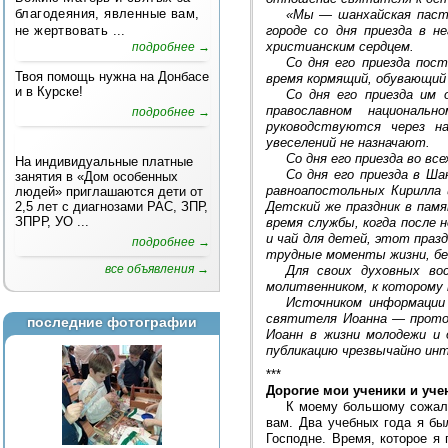
благодеяния, явленные вам,
«Мы — шанхайская паст
не жертвовать ...
городе со дня приезда в 
христианским сердцем.
подробнее →
Со дня его приезда пос
Твоя помощь нужна на Донбасе
время кормящий, обувающий 
и в Курске!
Со дня его приезда им 
православном националь
подробнее →
руководствуются через на
увеселений не назначают.
Со дня его приезда во в
На индивидуальные платные
Со дня его приезда в Ш
занятия в «Дом особенных
равноапостольных Кирилла 
людей» приглашаются дети от
2,5 лет с диагнозами РАС, ЗПР,
Детский же праздник в памя
ЗПРР, УО ...
время службы, когда после 
и чай для детей, этот праз
подробнее →
трудные моменты жизни, без
все объявления →
Для своих духовных во
молитвенником, к которому 
Источником информации 
святителя Иоанна — протоп
последние фотографии
Иоанн в жизни молодежи и 
публикацию чрезвычайно ин
***
Дорогие мои ученики и уче
К моему большому сожале
вам. Два учебных года я бы
Господне. Время, которое я 