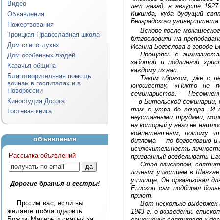
Видео
лет назад, в августе 1927
Кикинда, куда будущий свя
Объявления
Белградского университета в
Пожертвования
Вскоре после монашеског
Троицкая Православная школа
благословили на преподаван
Дом слепоглухих
Иоанна Богослова в городе Б
Прощаясь с гимназиста
Дом особенных людей
заботой и подлинной хрис
Казачья община
каждому из нас.
Благотворительная помощь
Таким образом, уже с 
воинам в госпиталях и в
юношеству. «Никто не п
Новороссии
семинаристов. — Несомненн
Киностудия Дорога
— в Битольской семинарии, н
там с утра до вечера. И 
Гостевая книга
неустанными трудами, мол
на который у него не нашл
компетентным, потому что
объявления
диплома — по богословию и 
исключительность личности 
Рассылка объявлений
призванный возделывать Его
Став епископом, святите
личным участием в Шанхае 
училище. Он организовал д
Дорогие братья и сестры!
Епископ сам подбирал боль
приют.
Просим вас, если вы
Вот несколько выдержек 
желаете поблагодарить
1943 г. о возведении еписк
Божию Матерь и святых за
отношение святителя к дет