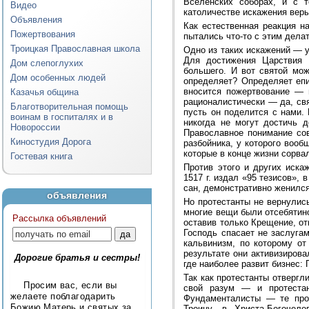
Вселенских соборах, и с 
Видео
католичестве искажения веры
Объявления
Как естественная реакция н
Пожертвования
пытались что-то с этим делат
Троицкая Православная школа
Одно из таких искажений — 
Для достижения Царствия 
Дом слепоглухих
большего. И вот святой мож
Дом особенных людей
определяет? Определяет епи
вносится пожертвование — 
Казачья община
рационалистически — да, св
Благотворительная помощь
пусть он поделится с нами.
воинам в госпиталях и в
никогда не могут достичь 
Новороссии
Православное понимание сов
Киностудия Дорога
разбойника, у которого вооб
которые в конце жизни сорва
Гостевая книга
Против этого и других иска
1517 г. издал «95 тезисов»,
сан, демонстративно женился
объявления
Но протестанты не вернулис
многие вещи были отсебятино
Рассылка объявлений
оставив только Крещение, от
Господь спасает не заслуга
кальвинизм, по которому от
результате они активизиров
Дорогие братья и сестры!
где наиболее развит бизнес:
Так как протестанты отвергл
Просим вас, если вы
свой разум — и протестан
желаете поблагодарить
Фундаменталисты — те прот
Божию Матерь и святых за
Троицу, в Христа-Богочел