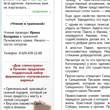
благодеяния, явленные вам,
существенные искажения, их
Библии. Яркие представител
не жертвовать ...
несколько сотен тысяч — нев
подробнее →
Еще одно свойство протеста
толкуй. Зародилось это еще 
«Чтения в трапезной»
С одним из главных тезисов
убрать из Нового Завета посл
апостолов Павла и Иакова, 
Чтения проводит
Ирина
оправдался Авраам, отец
Болдаева
в трапезной
содействовала делам его, и
Пучковского храма. Начало —
просто добрые дела или, тем
после литургии.
А апостол Павел, протест
ветхозаветных обрядах. На
Телефон: 8-926-439-12-68.
стяжание добродетелей, дел
Несмотря на то что протест
Католицизму) у всех одинак
«Дом слепоглухих»
все. На все это существуют
в Пучково предлагает
слушают.
подарочный набор
Протестанты отвергают Свяще
фирменного «пучковского»
в Священном Писании немал
варенья
.
предания, которым вы нау
Священного Писания сформи
• Оригинальный, красивый и
создало канон Писания.
нужный подарок, который уж
Православное учение таков
точно придется к месту в
передали дальше и которое,
любой ситуации!
жизнь Христовой Церкви: ж
• Вкусное лакомство для
Соборы, каноны и прочее. Пр
себя и близких