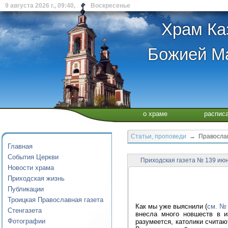
9 августа 2026 г., 09:40, Воскресенье
Храм Ка
Божией Ма
о храме
распис
Статьи, проповеди
→ Православ
Главная
События Церкви
Приходская газета № 139 ию
Новости храма
Приходская жизнь
Публикации
Троицкая Православная газета
Как мы уже выяснили (
см. №
Стенгазета
внесла много новшеств в и
Фотографии
разумеется, католики считаю