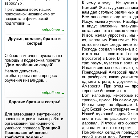
К чему я веду... Не нужно 
взрослых.
Божией! Жизнь духовная мож
Приглашаем всех наших
нам дал столько различных 
прихожанок независимо от
Все заповеди сводятся к дв
возраста и физической
Иисус «много учил». Разобр
подготовки ...
в виду: блаженны плачущи
подробнее →
остальное, это сложно челов
И вот, желая упростить, мы
Друзья, коллеги, братья и
их, исполним Евангелие. На
сестры!
естественным следствием тог
Господь создал человека и 
и в этом — простота. Госпо
Сейчас нам очень нужна ваша
(простоте) в Боге. В то же 
помощь и поддержка проекта
три: разум, чувства и воля, 
"
Дом особенных людей
".
И наши святые показывают, к
Нельзя допустить,
Преподобный Амвросий являет
чтобы прерывался процесс
он разбирает, какая удивит
обучения инвалидов...
одними строго, с другими ш
Амвросия. При этом — прос
терпение болезни и т. д.
подробнее →
Вот, например, некоторые г
тропарь, ирмос. На самом де
Дорогие братья и сестры!
Иконы пишут по образцам. 
Дух Божий оживотворяет — и
Нашей духовной задачей явля
Для завершения внутренних и
оно в нас не раскрыто, не
внешних строительных работ и
даровал. И чтобы его обрест
организации полноценного
дьяволом, а в то же время — 
учебного процесса
Троицкой
Помолимся сегодня преподоб
Православной школе
своей жизни дары Божии, с
требуется помощь
:...