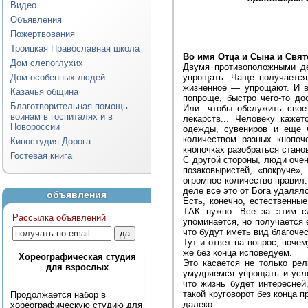
Видео
Объявления
Пожертвования
Троицкая Православная школа
Во имя Отца и Сына и Свят
Дом слепоглухих
Двумя противоположными де
Дом особенных людей
упрощать. Чаще получается
жизненное — упрощают. И в
Казачья община
попроще, быстро чего-то до
Благотворительная помощь
Или: чтобы обслужить свое
воинам в госпиталях и в
лекарств... Человеку каже
Новороссии
одежды, сувениров и еще ч
количеством разных кнопоч
Киностудия Дорога
кнопочках разобраться стано
Гостевая книга
С другой стороны, люди очен
позаковыристей, «покруче»
огромное количество правил
деле все это от Бога удаляло
объявления
Есть, конечно, естественны
ТАК нужно. Все за этим сл
Рассылка объявлений
упоминается, но получается 
что будут иметь вид благочес
Тут и ответ на вопрос, поче
же без конца исповедуем.
Хореографическая студия
Это касается не только рел
для взрослых
умудряемся упрощать и усл
что жизнь будет интересней,
такой круговорот без конца 
Продолжается набор в
далеко.
хореографическую студию для