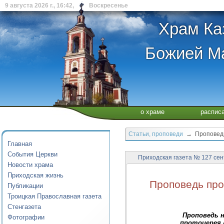
9 августа 2026 г., 16:42, Воскресенье
Храм Ка
Божией Ма
о храме
распис
Статьи, проповеди
→ Проповедь 
Главная
События Церкви
Приходская газета № 127 сен
Новости храма
Приходская жизнь
Проповедь про
Публикации
Троицкая Православная газета
Стенгазета
Проповедь 
Фотографии
протоиерея 