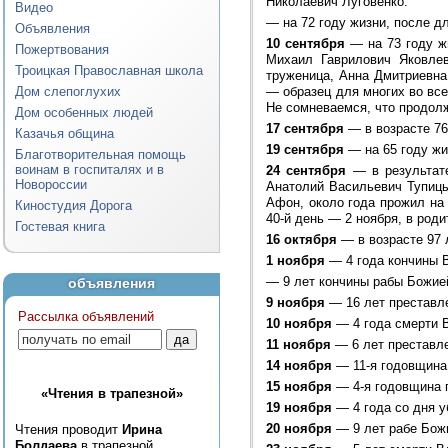
Николаевич Луговенко.
Видео
—
на 72 году жизни, после д
Объявления
10 сентября
— на 73 году жи
Пожертвования
Михаил Гаврилович Яковлев
Троицкая Православная школа
труженица, Анна Дмитриевна.
— образец для многих во вс
Дом слепоглухих
Не сомневаемся, что продолж
Дом особенных людей
17 сентября
— в возрасте 76
Казачья община
19 сентября
— на 65 году жи
Благотворительная помощь
воинам в госпиталях и в
24 сентября
— в результате
Новороссии
Анатолий Васильевич Тупиц
Афон, около года прожил на
Киностудия Дорога
40-й день — 2 ноября, в род
Гостевая книга
16 октября
— в возрасте 97 
1 ноября
— 4 года кончины 
—
9 лет кончины рабы Божие
объявления
9 ноября
— 16 лет преставл
Рассылка объявлений
10 ноября
— 4 года смерти 
11 ноября
— 6 лет преставл
14 ноября
— 11-я годовщина
15 ноября
— 4-я годовщина 
«Чтения в трапезной»
19 ноября
— 4 года со дня 
20 ноября
— 9 лет рабе Бож
Чтения проводит
Ирина
Болдаева
в трапезной