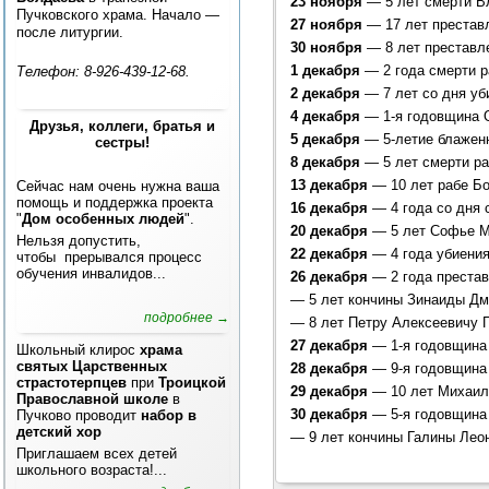
23 ноября
— 5 лет смерти В
Пучковского храма. Начало —
27 ноября
— 17 лет преставл
после литургии.
30 ноября
— 8 лет преставл
1 декабря
— 2 года смерти р
Телефон: 8-926-439-12-68.
2 декабря
— 7 лет со дня уб
4 декабря
— 1-я годовщина 
Друзья, коллеги, братья и
5 декабря
— 5-летие блаженн
сестры!
8 декабря
— 5 лет смерти р
13 декабря
— 10 лет рабе Бо
Сейчас нам очень нужна ваша
помощь и поддержка проекта
16 декабря
— 4 года со дня 
"
Дом особенных людей
".
20 декабря
— 5 лет Софье М
Нельзя допустить,
22 декабря
— 4 года убиения
чтобы прерывался процесс
обучения инвалидов...
26 декабря
— 2 года преста
—
5 лет кончины Зинаиды Дм
подробнее →
—
8 лет Петру Алексеевичу 
27 декабря
— 1-я годовщина
Школьный клирос
храма
святых Царственных
28 декабря
— 9-я годовщина 
страстотерпцев
при
Троицкой
29 декабря
— 10 лет Михаил
Православной школе
в
30 декабря
— 5-я годовщина
Пучково проводит
набор в
детский хор
—
9 лет кончины Галины Лео
Приглашаем всех детей
школьного возраста!...