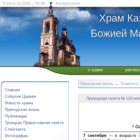
9 августа 2026 г., 00:46, Воскресенье
Храм Ка
Божией Ма
о храме
распис
Приходская жизнь
→
Помяните 
Главная
События Церкви
Приходская газета № 128 ноя
Новости храма
Приходская жизнь
Публикации
Троицкая Православная газета
†
С
Стенгазета
7 сентября
— в возрасте 7
Фотографии