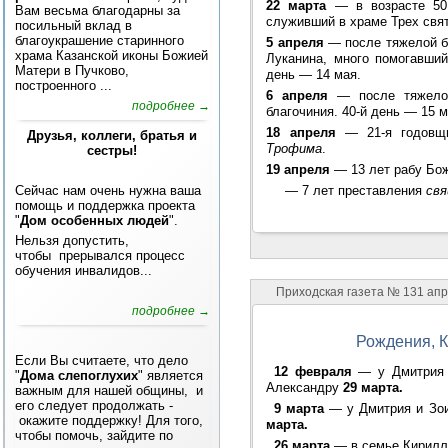
22 марта
— в возрасте 50 
Вам весьма благодарны за
служивший в храме Трех свят
посильный вклад в
благоукрашение старинного
5 апреля
— после тяжелой б
храма Казанской иконы Божией
Луканина, много помогавший
Матери в Пучково,
день — 14 мая.
построенного ...
6 апреля
— после тяжелой
подробнее →
благочиния. 40-й день — 15 м
18 апреля
— 21-я годовщи
Друзья, коллеги, братья и
Трофима
.
сестры!
19 апреля
— 13 лет рабу Б
—
7 лет преставления
св
Сейчас нам очень нужна ваша
помощь и поддержка проекта
"
Дом особенных людей
".
Нельзя допустить,
чтобы прерывался процесс
обучения инвалидов...
Приходская газета № 131 ап
подробнее →
Рождения, К
Если Вы считаете, что дело
12 февраля
— у Дмитрия и
"
Дома слепоглухих
" является
Александру
29 марта.
важным для нашей общины, и
его следует продолжать -
9 марта
— у Дмитрия и Зои
окажите поддержку! Для того,
марта.
чтобы помочь, зайдите по
26 марта
— в семье Кирилла