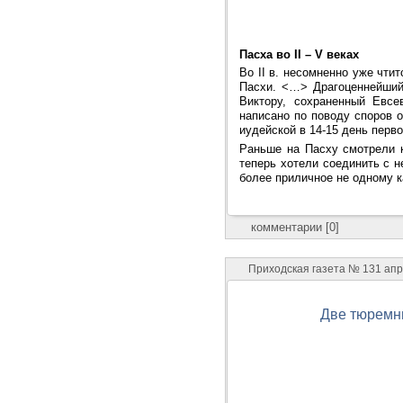
Пасха во II – V веках
Во II в. несомненно уже чти
Пасхи. <…> Драгоценнейший 
Виктору, сохраненный Евсе
написано по поводу споров 
иудейской в 14-15 день перв
Раньше на Пасху смотрели к
теперь хотели соединить с 
более приличное не одному ка
комментарии [0]
Приходская газета № 131 ап
Две тюремн