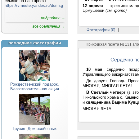
ссылке на наш проект
https://vmeste.yandex.ru/domsg
12 апреля
— крестили млад
Ермушевой
(см. фото)
подробнее →
все объявления →
Фотографии [0]
|
последние фотографии
Приходская газета № 131 ап
Сердечно п
10 мая
сердечно позд
Управляющего викариатствам
Да дарует Господь Прео
Рождественский подарок.
МНОГАЯ, МНОГАЯ ЛЕТА!
Благотворительная акция
В Светлый четверг
(в эт
Никольского храма с.
Каменс
и
священника Вадима Купц
МНОГАЯ ЛЕТА!
Грузия. Дом особенных