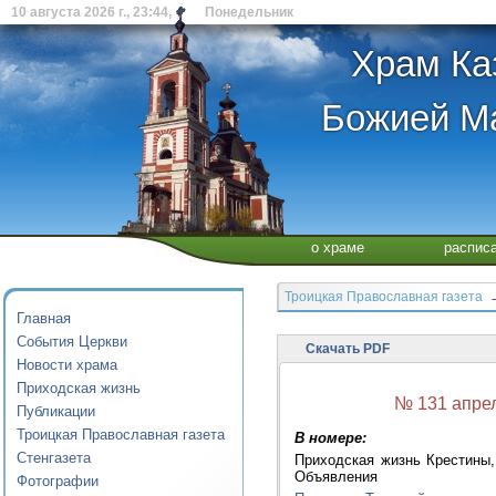
10 августа 2026 г., 23:44, Понедельник
Храм Ка
Божией Ма
о храме
распис
Троицкая Православная газета
→
Главная
События Церкви
Скачать PDF
Новости храма
Приходская жизнь
№ 131 апре
Публикации
Троицкая Православная газета
В номере:
Стенгазета
Приходская жизнь Крестины,
Объявления
Фотографии