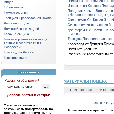
Паломник Толгский монастыр
Видео
Иверская на Красной Площа
Объявления
Правдолюбовы. Воспомина
Пожертвования
«Испытание веры, надежды 
Троицкая Православная школа
Соль земли Св. Косма Этоли
Дом слепоглухих
Объясняем богослужение М. 
Дом особенных людей
Две тюремные Пасхи. Из во
Ширяева
Казачья община
Троицкая Православная школ
Благотворительная помощь
воинам в госпиталях и в
Кроссворд от Дмитрия Бурач
Новороссии
Помяните усопших
Киностудия Дорога
Расписание богослужений от
Гостевая книга
объявления
Рассылка объявлений
МАТЕРИАЛЫ НОМЕРА
Приходская газета № 131 ап
Дорогие братья и сестры!
Помяните у
У кого есть желание и
возможность
пожертвовать на
16 марта
— в возрасте 46 л
роспись
нашего храма, будем