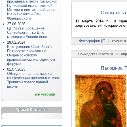
праздника в честь Казанской
Пучковской иконы Божией
Матери и святителя Иоанна
Открылась г
Шанхайского и Сан-
Францисского
11 марта 2014 г.
в здании
27.06.2026
жертвователей, которые откл
ЦП №219 Обращение
Святейшего... ко Дню
молодежи России.docx
Фотографии [0]
|
коммента
29.02.2024
Выступление Святейшего
Патриарха Кирилла на II
Приходская газета № 131 ап
Общемосковском
православном молодежном
форуме
Паломник. 
01.07.2023
Объединенная пастырская
конференция прошла в стенах
Троицкой православной
школы
все новости →
Храм ВКонтакте