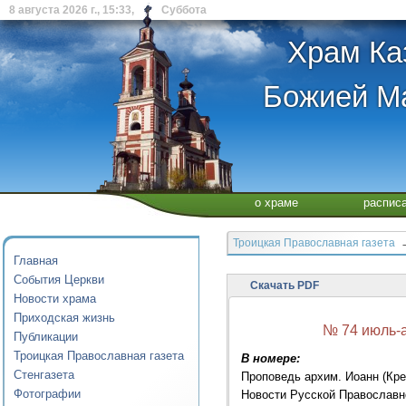
8 августа 2026 г., 15:33, Суббота
Храм Ка
Божией Ма
о храме
распис
Троицкая Православная газета
→
Главная
События Церкви
Скачать PDF
Новости храма
Приходская жизнь
№ 74 июль-а
Публикации
Троицкая Православная газета
В номере:
Стенгазета
Проповедь архим. Иоанн (Кре
Фотографии
Новости Русской Православн