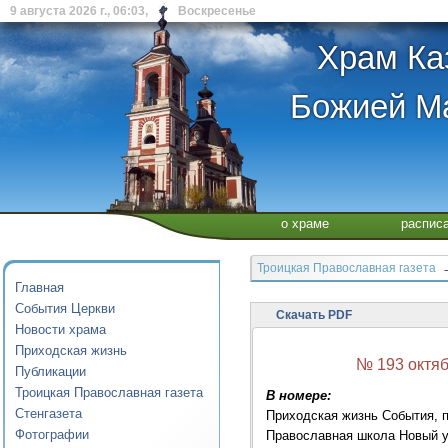
9 августа 2026 г., 06:03, Воскресенье
Храм Ка
Божией Ма
о храме
распис
Троицкая Православная газета
→
Главная
События Церкви
Скачать PDF
Новости храма
Приходская жизнь
№ 193 октяб
Публикации
Троицкая Православная газета
В номере:
Стенгазета
Приходская жизнь События, п
Фотографии
Православная школа Новый у