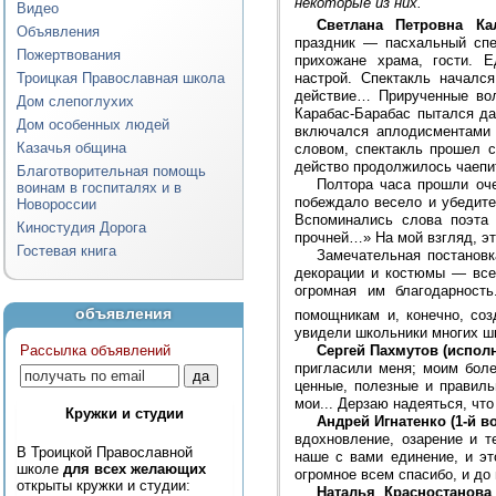
некоторые из них.
Видео
Светлана Петровна Ка
Объявления
праздник — пасхальный спе
Пожертвования
прихожане храма, гости. 
Троицкая Православная школа
настрой. Спектакль началс
действие… Прирученные вол
Дом слепоглухих
Карабас-Барабас пытался да
Дом особенных людей
включался аплодисментами 
Казачья община
словом, спектакль прошел 
действо продолжилось чаепи
Благотворительная помощь
Полтора часа прошли оче
воинам в госпиталях и в
побеждало весело и убедите
Новороссии
Вспоминались слова поэта
Киностудия Дорога
прочней…» На мой взгляд, эт
Гостевая книга
Замечательная постановк
декорации и костюмы — все 
огромная им благодарность
объявления
помощникам и, конечно, со
увидели школьники многих ш
Сергей Пахмутов (исполн
Рассылка объявлений
пригласили меня; моим бол
ценные, полезные и правиль
мои... Дерзаю надеяться, что
Кружки и студии
Андрей Игнатенко (1-й во
вдохновление, озарение и т
В Троицкой Православной
наше с вами единение, и эт
школе
для всех желающих
огромное всем спасибо, и до
открыты кружки и студии:
Наталья Красностанова