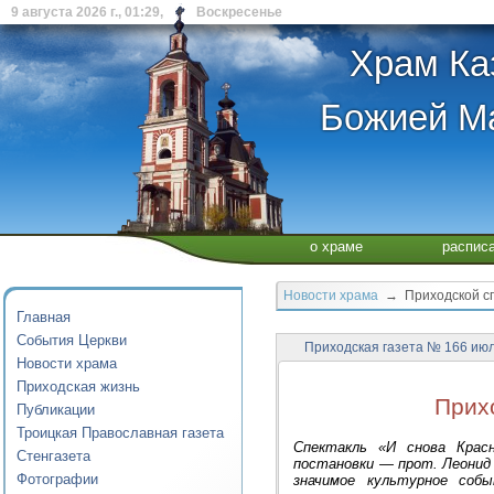
9 августа 2026 г., 01:29, Воскресенье
Храм Ка
Божией Ма
о храме
распис
Новости храма
→ Приходской сп
Главная
События Церкви
Приходская газета № 166 июл
Новости храма
Приходская жизнь
Прих
Публикации
Троицкая Православная газета
Спектакль «И снова Красн
Стенгазета
постановки — прот. Леонид 
Фотографии
значимое культурное соб