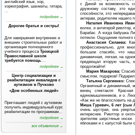
английский язык, хор,
с Диной за возможность с
хореография, шахматы, гитара,
дружному составу, это еди
...
способности, это непередава
подробнее →
актерам, родителям нашего п
Наталия Ивановна Иван
Дорогие братья и сестры!
волки, и антигерой риелтор,
Барабас. А когда бабушка Л
потекли. Ощущение полного 
Для завершения внутренних и
Анастасия Силаева:
Как 
внешних строительных работ и
организации полноценного
профессионально, для мно
учебного процесса
Троицкой
большое спасибо, что наш
Православной школе
динамичная, легкая, на одно
требуется помощь
:...
предвещал вторую часть, 
продолжайте!
подробнее →
Мария Макарова:
Спасибо
Центр социализации и
смыслом, подарков! Подарили
реабилитации инвалидов с
Татьяна Сергиенко:
Спект
аутизмом в Пучково
Органичный и динамичный, м
венец спектакля: Красна
«Дом особенных людей»
единомышленников, и о. Леон
«Как же не благословить на 
Приглашает людей с аутизмом
Миша Гуревич, 6 лет (сын
получить индивидуальный курс
очень шустрая, она уверты
реабилитации по программам...
интереснее. Риелтор и охот
подробнее →
зрителям шерстяные носки. 
яблоками и с капустой были о
все объявления →