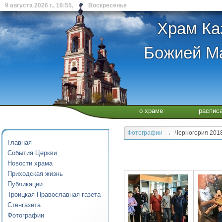
9 августа 2026 г., 16:55, Воскресенье
Храм Ка
Божией Ма
о храме
распис
Фотографии
→ Черногория 201
Главная
События Церкви
Новости храма
Приходская жизнь
Публикации
Троицкая Православная газета
Стенгазета
Фотографии