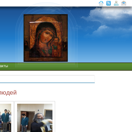
такты
людей