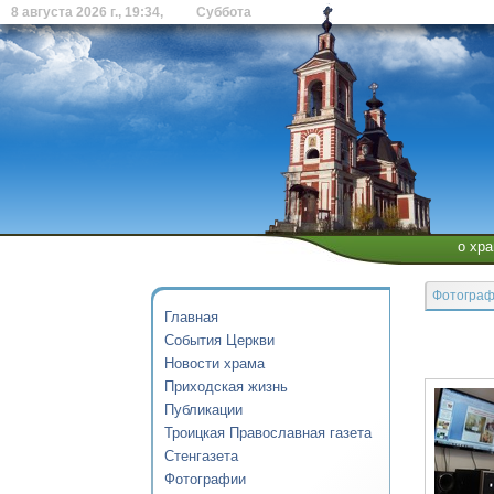
8 августа 2026 г., 19:34, Суббота
о хр
Фотогра
Главная
События Церкви
Новости храма
Приходская жизнь
Публикации
Троицкая Православная газета
Стенгазета
Фотографии