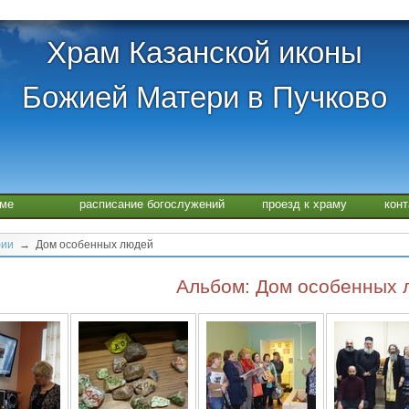
Храм Казанской иконы
Божией Матери в Пучково
аме
расписание богослужений
проезд к храму
кон
фии
→ Дом особенных людей
Альбом: Дом особенных 