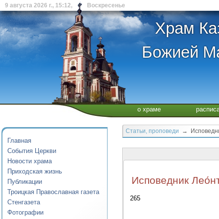
9 августа 2026 г., 15:12, Воскресенье
Храм Ка
Божией Ма
о храме
распис
Статьи, проповеди
→ Исповедник
Главная
События Церкви
Новости храма
Приходская жизнь
Исповедник Лео́н
Публикации
Троицкая Православная газета
265
Стенгазета
Фотографии